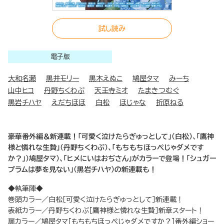
試し読み
電子版
大和名瀬
黒井モリー
黒木えぬこ
鳩屋タマ
みーち
山中ヒコ
丹野ちくわぶ
天王寺ミオ
たまきつむぐ
黒岩チハヤ
えだちほほ
白松
ほじゃな
折原ねる
豪華番外編＆新連載！「可愛く泣けたらぎゅっとして」（白松）、「鷹神
様と憐れな生贄」（丹野ちくわぶ）、「もちもちほっぺじゃダメです
か？」）鳩屋タマ）、「ヒメにいはおぢさん」がカラーで登場！「シュガー
プラムは夢を見ない」（黒岩チハヤ）の新連載も！
◆執筆陣◆
巻頭カラー／白松［可愛く泣けたらぎゅっとして］新連載！
表紙カラー／丹野ちくわぶ［鷹神様と憐れな生贄］新章スタート！
扉カラー／鳩屋タマ［もちもちほっぺじゃダメですか？］番外編ショー