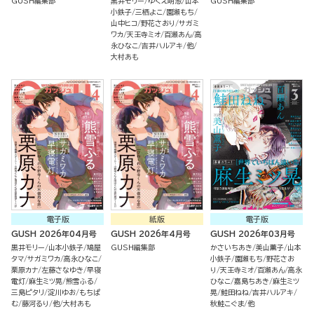
GUSH編集部
黒井モリー
ゆくえ萌葱
山本
GUSH編集部
小鉄子
三栖よこ
園瀬もち
山中ヒコ
野花さおり
サガミ
ワカ
天王寺ミオ
百瀬あん
高
永ひなこ
吉井ハルアキ
他
大村あも
電子版
紙版
電子版
GUSH 2026年04月号
GUSH 2026年4月号
GUSH 2026年03月号
黒井モリー
山本小鉄子
鳩屋
GUSH編集部
かさいちあき
美山薫子
山本
タマ
サガミワカ
高永ひなこ
小鉄子
園瀬もち
野花さお
栗原カナ
左藤さなゆき
早寝
り
天王寺ミオ
百瀬あん
高永
電灯
麻生ミツ晃
熊雪ふる
ひなこ
嘉島ちあき
麻生ミツ
三島ピタリ
淀川ゆお
もちぱ
晃
鮭田ねね
吉井ハルアキ
む
藤河るり
他
大村あも
秋鮭こぐま
他