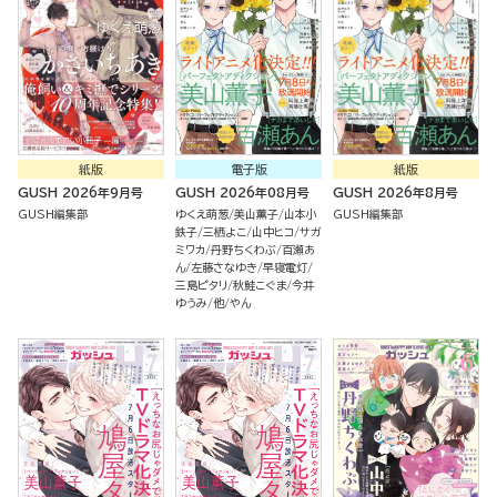
紙版
電子版
紙版
GUSH 2026年9月号
GUSH 2026年08月号
GUSH 2026年8月号
GUSH編集部
ゆくえ萌葱
美山薫子
山本小
GUSH編集部
鉄子
三栖よこ
山中ヒコ
サガ
ミワカ
丹野ちくわぶ
百瀬あ
ん
左藤さなゆき
早寝電灯
三島ピタリ
秋鮭こぐま
今井
ゆうみ
他
やん