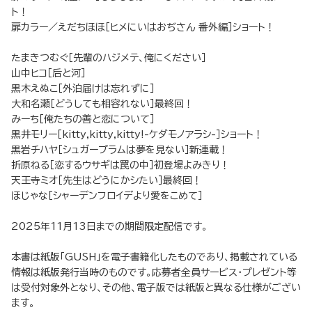
ト！
扉カラー／えだちほほ［ヒメにいはおぢさん 番外編］ショート！
たまきつむぐ［先輩のハジメテ、俺にください］
山中ヒコ［后と河］
黒木えぬこ［外泊届けは忘れずに］
大和名瀬［どうしても相容れない］最終回！
みーち［俺たちの善と恋について］
黒井モリー［kitty,kitty,kitty!-ケダモノアラシ-］ショート！
黒岩チハヤ［シュガープラムは夢を見ない］新連載！
折原ねる［恋するウサギは罠の中］初登場よみきり！
天王寺ミオ［先生はどうにかシたい］最終回！
ほじゃな［シャーデンフロイデより愛をこめて］
2025年11月13日までの期間限定配信です。
本書は紙版「GUSH」を電子書籍化したものであり、掲載されている
情報は紙版発行当時のものです。応募者全員サービス・プレゼント等
は受付対象外となり、その他、電子版では紙版と異なる仕様がござい
ます。