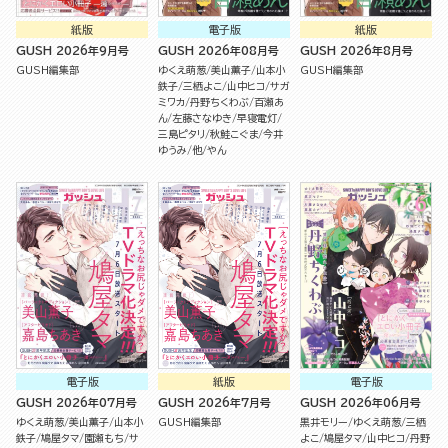
紙版
電子版
紙版
GUSH 2026年9月号
GUSH 2026年08月号
GUSH 2026年8月号
GUSH編集部
ゆくえ萌葱
美山薫子
山本小
GUSH編集部
鉄子
三栖よこ
山中ヒコ
サガ
ミワカ
丹野ちくわぶ
百瀬あ
ん
左藤さなゆき
早寝電灯
三島ピタリ
秋鮭こぐま
今井
ゆうみ
他
やん
電子版
紙版
電子版
GUSH 2026年07月号
GUSH 2026年7月号
GUSH 2026年06月号
ゆくえ萌葱
美山薫子
山本小
GUSH編集部
黒井モリー
ゆくえ萌葱
三栖
鉄子
鳩屋タマ
園瀬もち
サ
よこ
鳩屋タマ
山中ヒコ
丹野