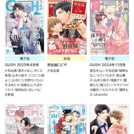
電子版
紙版
電子版
GUSH 2025年4月号
野良猫にピザ
GUSH 2024年11月号
大和名瀬
黒木えぬこ
ゆくえ
大和名瀬
星名あんじ
大和名瀬
楢崎ね
萌葱
山本小鉄子
ココミ
三栖
ねこ
かさいちあき
美山薫
よこ
山中ヒコ
丹野ちくわぶ
子
山本小鉄子
鳩屋タマ
園
天王寺ミオ
百瀬あん
たまき
瀬もち
朝川さい
サガミワカ
つむぐ
鮭田ねね
ほじゃな
水曜日
くわたたむ子
藤咲も
式夏緒
え
akabeko