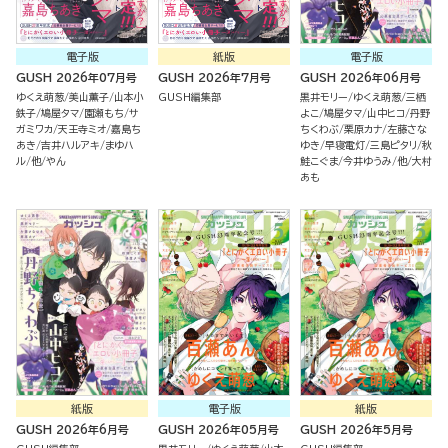
電子版
紙版
電子版
GUSH 2026年07月号
GUSH 2026年7月号
GUSH 2026年06月号
ゆくえ萌葱
美山薫子
山本小
GUSH編集部
黒井モリー
ゆくえ萌葱
三栖
鉄子
鳩屋タマ
園瀬もち
サ
よこ
鳩屋タマ
山中ヒコ
丹野
ガミワカ
天王寺ミオ
嘉島ち
ちくわぶ
栗原カナ
左藤さな
あき
吉井ハルアキ
まゆハ
ゆき
早寝電灯
三島ピタリ
秋
ル
他
やん
鮭こぐま
今井ゆうみ
他
大村
あも
紙版
電子版
紙版
GUSH 2026年6月号
GUSH 2026年05月号
GUSH 2026年5月号