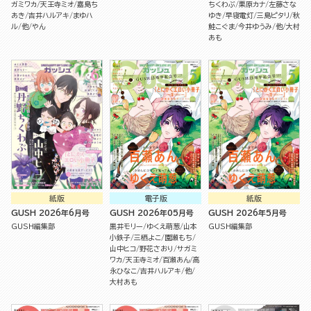
ガミワカ
天王寺ミオ
嘉島ち
ちくわぶ
栗原カナ
左藤さな
あき
吉井ハルアキ
まゆハ
ゆき
早寝電灯
三島ピタリ
秋
ル
他
やん
鮭こぐま
今井ゆうみ
他
大村
あも
紙版
電子版
紙版
GUSH 2026年6月号
GUSH 2026年05月号
GUSH 2026年5月号
GUSH編集部
黒井モリー
ゆくえ萌葱
山本
GUSH編集部
小鉄子
三栖よこ
園瀬もち
山中ヒコ
野花さおり
サガミ
ワカ
天王寺ミオ
百瀬あん
高
永ひなこ
吉井ハルアキ
他
大村あも