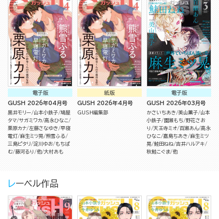
電子版
紙版
電子版
GUSH 2026年04月号
GUSH 2026年4月号
GUSH 2026年03月号
黒井モリー
山本小鉄子
鳩屋
GUSH編集部
かさいちあき
美山薫子
山本
タマ
サガミワカ
高永ひなこ
小鉄子
園瀬もち
野花さお
栗原カナ
左藤さなゆき
早寝
り
天王寺ミオ
百瀬あん
高永
電灯
麻生ミツ晃
熊雪ふる
ひなこ
嘉島ちあき
麻生ミツ
三島ピタリ
淀川ゆお
もちぱ
晃
鮭田ねね
吉井ハルアキ
む
藤河るり
他
大村あも
秋鮭こぐま
他
レーベル作品