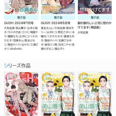
電子版
電子版
電子版
GUSH 2024年7月号
GUSH 2024年6月号
馴れ馴れしい上司に惚れか
けてます（単話版）
大和名瀬
美山薫子
山本小鉄
星名あんじ
大和名瀬
黒井モ
子
ちゃのき杏
ココミ
鳩屋タ
リー
山中ヒコ
野花さおり
水
大和名瀬
マ
園瀬もち
山中ヒコ
くわた
曜日
くわたたむ子
嘉島ちあ
たむ子
百瀬あん
高永ひな
き
黒岩チハヤ
左藤さなゆ
こ
黒岩チハヤ
はかた
三島ピ
き
麻生ミツ晃
日月ニチカ
吾
タリ
akabeko
瀬わぎもこ
春山モト
シリーズ作品