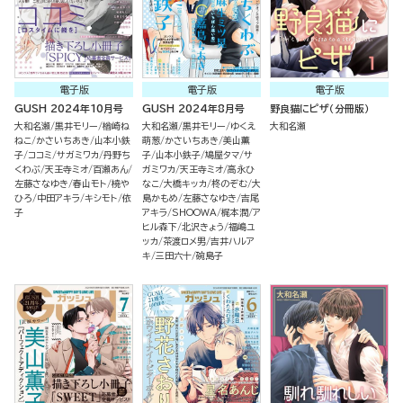
電子版
電子版
電子版
GUSH 2024年10月号
GUSH 2024年8月号
野良猫にピザ（分冊版）
大和名瀬
黒井モリー
楢崎ね
大和名瀬
黒井モリー
ゆくえ
大和名瀬
ねこ
かさいちあき
山本小鉄
萌葱
かさいちあき
美山薫
子
ココミ
サガミワカ
丹野ち
子
山本小鉄子
鳩屋タマ
サ
くわぶ
天王寺ミオ
百瀬あん
ガミワカ
天王寺ミオ
高永ひ
左藤さなゆき
春山モト
橈や
なこ
大橋キッカ
柊のぞむ
大
ひろ
中田アキラ
キシモト
依
島かもめ
左藤さなゆき
吉尾
子
アキラ
SHOOWA
梶本潤
ア
ヒル森下
北沢きょう
福嶋ユ
ッカ
茶渡ロメ男
吉井ハルア
キ
三田六十
碗島子