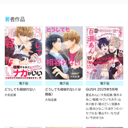
著者作品
電子版
電子版
電子版
どうしても相容れない
どうしても相容れない（分
GUSH 2025年5月号
冊版）
大和名瀬
星名あんじ
大和名瀬
黒木え
ぬこ
風緒
かさいちあき
山
大和名瀬
本小鉄子
朝川さい
百瀬あ
ん
高永ひなこ
たまきつむぐ
ちづなる
春山モト
もちぱ
む
今井ゆうみ