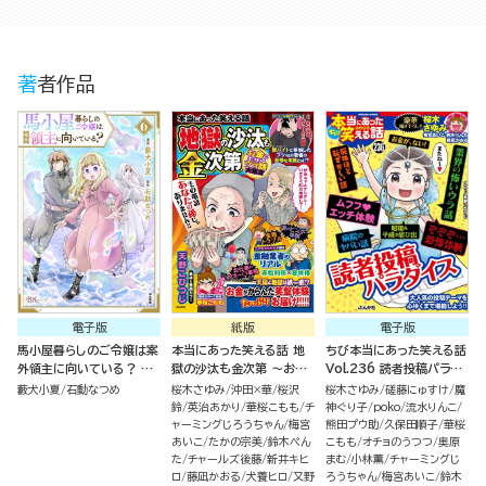
著者作品
電子版
紙版
電子版
馬小屋暮らしのご令嬢は案
本当にあった笑える話 地
ちび本当にあった笑える話
外領主に向いている？ コ
獄の沙汰も金次第 ～お金
Vol.236 読者投稿パラダ
ミック版 （6）
にまつわるウラ話大集合～
イス
藪犬小夏
石動なつめ
桜木さゆみ
沖田×華
桜沢
桜木さゆみ
磋藤にゅすけ
魔
鈴
英治あかり
華桜こもも
チ
神ぐり子
poko
流水りんこ
ャーミングじろうちゃん
梅宮
熊田プウ助
久保田順子
華桜
あいこ
たかの宗美
鈴木ぺん
こもも
オチョのうつつ
奥原
た
チャールズ後藤
新井キヒ
まむ
小林薫
チャーミングじ
ロ
藤凪かおる
犬養ヒロ
又野
ろうちゃん
梅宮あいこ
鈴木