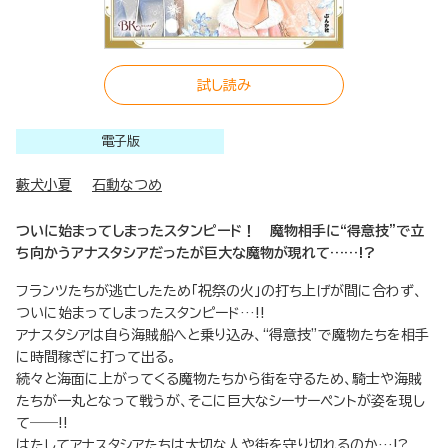
試し読み
電子版
藪犬小夏
石動なつめ
ついに始まってしまったスタンピード！ 魔物相手に“得意技”で立
ち向かうアナスタシアだったが巨大な魔物が現れて……!?
フランツたちが逃亡したため「祝祭の火」の打ち上げが間に合わず、
ついに始まってしまったスタンピード…!!
アナスタシアは自ら海賊船へと乗り込み、“得意技”で魔物たちを相手
に時間稼ぎに打って出る。
続々と海面に上がってくる魔物たちから街を守るため、騎士や海賊
たちが一丸となって戦うが、そこに巨大なシーサーペントが姿を現し
て――!!
はたしてアナスタシアたちは大切な人や街を守り切れるのか…!?