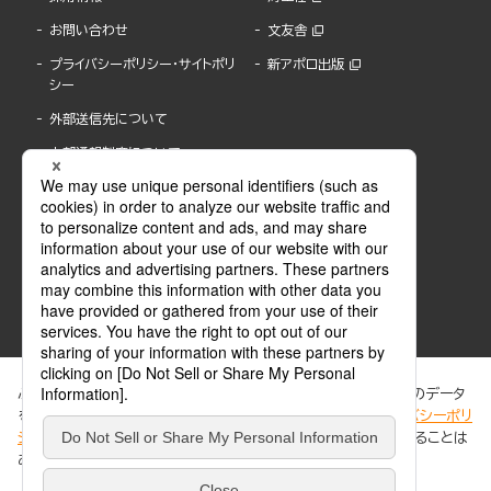
お問い合わせ
文友舎
プライバシーポリシー・サイトポリ
新アポロ出版
シー
外部送信先について
内部通報制度について
ぶんか社が運営するサイトでは、利便性向上のためにCookie等のデータ
を使用しています。 当社のCookieについての詳細は、「
プライバシーポリ
シー
」をご覧ください。当サイトでは、訪問者の個人情報を追跡することは
ABJマークは、この電子書店・電子書籍配信サービスが、著作権者からコンテンツ使用許諾を
ありません。
得た正規版配信サービスであることを示す登録商標(登録番号 第6091713号)です。
ABJマークの詳細、ABJマークを掲示しているサービスの一覧はこちら。