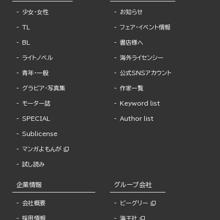
少女・女性
お知らせ
TL
フェア・イベント情報
BL
書店様へ
ライトノベル
海外ライセンシー
青年・一般
公式SNSアカウント
グラビア・写真集
作家一覧
モーター誌
Keyword list
SPECIAL
Author list
Sublicense
マンガよもんが
試し読み
企業情報
グループ会社
会社概要
ビーグリー
採用情報
海王社