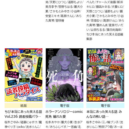
尚
天野こひつじ
遥那もより
ぺんた
チャールズ後藤
新井
美月李予
笹野ちはる
藪犬小
キヒロ
藤凪かおる
犬養ヒロ
夏
さかもとみゆき
小谷梓
天野こひつじ
遥那もより
藪
安堂ミキオ
高原けんじ
あら
犬小夏
さかもとみゆき
小谷
た真琴
音咲椿
梓
茶畑るり
高原けんじ
あら
た真琴
蟹めんま
麦原だいだ
い
山田ちるる
藻日向海岸
ちび本当にあった笑える話編
集部
紙版
電子版
電子版
ちび本当にあった笑える話
ホラーアンソロジーcomic
本当にあった笑える話 み
Vol.236 読者投稿パラダ
死角 穢れた愛
んなの怖い話
イス
2024→2025冬
桜木さゆみ
磋藤にゅすけ
魔
松本あやか
藪犬小夏
志水ア
桜木さゆみ
三ノ輪ブン子
流
神ぐり子
poko
流水りんこ
キ
あらふじぺす
一宮幽
北
水りんこ
熊田プウ助
おーは