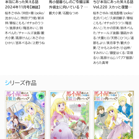
本当にあった笑える話
馬小屋暮らしのご令嬢は案
ちび本当にあった笑える話
2024年11月号[雑誌]
外領主に向いている？ コ
Vol.228 スカッと復讐告
ミック版 （4）
白
桜木さゆみ
沖田×華
poko
藪犬小夏
石動なつめ
桜木さゆみ
成見香穂
poko
流水りんこ
熊田プウ助
新井
北沢バンビ
久保田順子
華桜
祥
華桜こもも
オチョのうつ
こもも
オチョのうつつ
梅宮
つ
奥原まむ
梅宮あいこ
鈴
あいこ
たかの宗美
鈴木ぺん
木ぺんた
チャールズ後藤
藪
た
チャールズ後藤
藤凪かお
犬小夏
高原けんじ
あさの☆
る
犬養ヒロ
天野こひつじ
遥
ひかり
宮本ぺるみ
上野うね
那もより
美月李予
藪犬小
夏
さかもとみゆき
小谷梓
すみれいこ
藤堂はくる
茶畑
るり
高原けんじ
パプア服部
あらた真琴
シリーズ作品