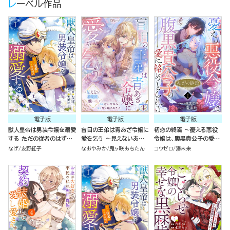
レーベル作品
電子版
電子版
電子版
獣人皇帝は男装令嬢を溺愛
盲目の王弟は青あざ令嬢に
初恋の終焉 ～憂える悪役
する ただの従者のはずで
愛を乞う ～見えないあな
令嬢は、腹黒貴公子の愛に
すが！ コミック版 （1）
たと醜い私～ コミック版
絡めとられる～ コミック版
なげ
友野紅子
なおやみか
鬼ヶ咲あちたん
コウゼロ
湊未来
（分冊版）
（分冊版）