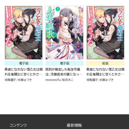
王子のお気に入り～ コミッ
コミック版 （2）
（１）
ク版 （2）
電子版
電子版
紙版
素直になれない雪乙女は眠
死刑が確定した転生令嬢
素直になれない雪乙女は眠
れる竜騎士に甘くとかされ
は、冷徹長官の妻になって
れる竜騎士に甘くとかされ
る コミック版 （1）
三度目の人生を謳歌しま
る（１）
待鳥園子
水瀬はづき
mononofu
如月あこ
待鳥園子
水瀬はづき
す！ コミック版 （4）
コンテンツ
最新情報