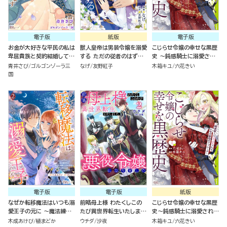
電子版
紙版
電子版
お金が大好きな平民の私は
獣人皇帝は男装令嬢を溺愛
こじらせ令嬢の幸せな黒歴
卑屈貴族と契約結婚して愛
する ただの従者のはずで
史 ～鈍感騎士に溺愛され
し愛されます コミック版
すが！（１）
るための秘密のアプローチ
青井さび
ゴルゴンゾーラ三
なげ
友野紅子
木箱キユ
六花きい
（4）
～ コミック版 （1）
国
電子版
電子版
紙版
なぜか転移魔法はいつも溺
前略母上様 わたくしこの
こじらせ令嬢の幸せな黒歴
愛王子の元に ～魔法練習
たび異世界転生いたしまし
史～鈍感騎士に溺愛される
中の皇女は、初恋こじらせ
て、悪役令嬢になりました
ための秘密のアプローチ～
木成あけび
植まどか
ウチダ
沙夜
木箱キユ
六花きい