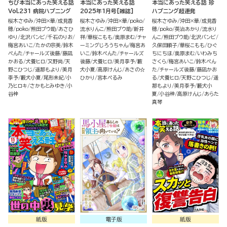
ちび本当にあった笑える話
本当にあった笑える話
本当にあった笑える話 珍
Vol.231 病院ハプニング
2025年1月号[雑誌]
ハプニング超連発
桜木さゆみ
沖田×華
成見香
桜木さゆみ
沖田×華
poko
桜木さゆみ
沖田×華
成見香
穂
poko
熊田プウ助
あさひ
流水りんこ
熊田プウ助
新井
穂
poko
英治あかり
流水り
ゆり
北沢バンビ
千石のりお
祥
華桜こもも
奥原まむ
チャ
んこ
熊田プウ助
北沢バンビ
梅宮あいこ
たかの宗美
鈴木
ーミングじろうちゃん
梅宮あ
久保田順子
華桜こもも
ひぐ
ぺんた
チャールズ後藤
藤凪
いこ
鈴木ぺんた
チャールズ
ちにちほ
奥原まむ
いわみち
かおる
犬養ヒロ
又野尚
天
後藤
犬養ヒロ
美月李予
藪
さくら
梅宮あいこ
鈴木ぺん
野こひつじ
遥那もより
美月
犬小夏
高原けんじ
あさの☆
た
チャールズ後藤
藤凪かお
李予
藪犬小夏
尾形未紀
小
ひかり
宮本ぺるみ
る
犬養ヒロ
天野こひつじ
遥
乃ヒロキ
さかもとみゆき
小
那もより
美月李予
藪犬小
谷梓
夏
小谷梓
高原けんじ
あらた
真琴
紙版
電子版
紙版