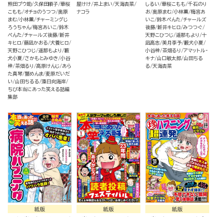
熊田プウ助
久保田順子
華桜
屋けけ
井上まい
天海杏菜
しるい
華桜こもも
千石のり
こもも
オチョのうつつ
奥原
ナコラ
お
奥原まむ
小林薫
梅宮あ
まむ
小林薫
チャーミングじ
いこ
鈴木ぺんた
チャールズ
ろうちゃん
梅宮あいこ
鈴木
後藤
新井キヒロ
みつつぐ
ぺんた
チャールズ後藤
新井
天野こひつじ
遥那もより
十
キヒロ
藤凪かおる
犬養ヒロ
凪高志
美月李予
藪犬小夏
天野こひつじ
遥那もより
藪
小谷梓
茶畑るり
アマットル・
犬小夏
さかもとみゆき
小谷
キナ
山口敏太郎
山田ちる
梓
茶畑るり
高原けんじ
あら
る
天海杏菜
た真琴
蟹めんま
麦原だいだ
い
山田ちるる
藻日向海岸
ちび本当にあった笑える話編
集部
紙版
紙版
紙版