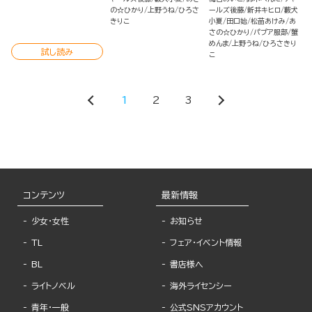
の☆ひかり
上野うね
ひろさ
ールズ後藤
新井キヒロ
藪犬
きりこ
小夏
田口始
松苗あけみ
あ
さの☆ひかり
パプア服部
蟹
めんま
上野うね
ひろさきり
試し読み
こ
1
2
3
コンテンツ
最新情報
少女・女性
お知らせ
TL
フェア・イベント情報
BL
書店様へ
ライトノベル
海外ライセンシー
青年・一般
公式SNSアカウント