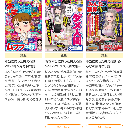
紙版
紙版
紙版
本当にあった笑える話
ちび本当にあった笑える話
本当にあった笑える話 み
2024年7月号[雑誌]
Vol.225 ダメ人間大集
んなの業界ウラ話
合！
桜木さゆみ
沖田×華
poko
桜木さゆみ
成見香穂
poko
桜木さゆみ
沖田×華
成見香
流水りんこ
熊田プウ助
新井
熊田プウ助
北沢バンビ
久保
穂
あさひゆり
チャーミング
祥
華桜こもも
オチョのうつ
田順子
華桜こもも
チャーミ
じろうちゃん
梅宮あいこ
た
つ
奥原まむ
梅宮あいこ
鈴
ングじろうちゃん
梅宮あい
かの宗美
鈴木ぺんた
チャー
木ぺんた
チャールズ後藤
藪
こ
たかの宗美
鈴木ぺんた
チ
ルズ後藤
犬養ヒロ
又野尚
犬小夏
あさの☆ひかり
宮本
ャールズ後藤
新井キヒロ
藤
天野こひつじ
遥那もより
美
ぺるみ
上野うね
ひろさきり
凪かおる
犬養ヒロ
又野尚
月李予
笹野ちはる
藪犬小
こ
天野こひつじ
遥那もより
藪
夏
小谷梓
渡辺ゆづる
猫原
犬小夏
さかもとみゆき
小谷
ねんず
松本耳子
たかはし志
梓
すみれいこ
茶畑るり
高
貴
蟹めんま
麦原だいだい
原けんじ
たぁぽん
あさの★ひかり
試し読み
試し読み