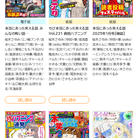
電子版
紙版
紙版
本当にあった笑える話 み
ちび本当にあった笑える話
本当にあった笑える話
んなの怖い話
Vol.231 病院ハプニング
2025年1月号[雑誌]
2024→2025冬
桜木さゆみ
三ノ輪ブン子
流
桜木さゆみ
沖田×華
成見香
桜木さゆみ
沖田×華
poko
水りんこ
熊田プウ助
おーは
穂
poko
熊田プウ助
あさひ
流水りんこ
熊田プウ助
新井
しるい
華桜こもも
千石のり
ゆり
北沢バンビ
千石のりお
祥
華桜こもも
奥原まむ
チャ
お
奥原まむ
小林薫
梅宮あ
梅宮あいこ
たかの宗美
鈴木
ーミングじろうちゃん
梅宮あ
いこ
鈴木ぺんた
チャールズ
ぺんた
チャールズ後藤
藤凪
いこ
鈴木ぺんた
チャールズ
後藤
新井キヒロ
みつつぐ
かおる
犬養ヒロ
又野尚
天
後藤
犬養ヒロ
美月李予
藪
天野こひつじ
遥那もより
十
野こひつじ
遥那もより
美月
犬小夏
高原けんじ
あさの☆
凪高志
美月李予
藪犬小夏
李予
藪犬小夏
尾形未紀
小
ひかり
宮本ぺるみ
小谷梓
茶畑るり
アマットル・
乃ヒロキ
さかもとみゆき
小
キナ
山口敏太郎
山田ちる
谷梓
る
天海杏菜
試し読み
試し読み