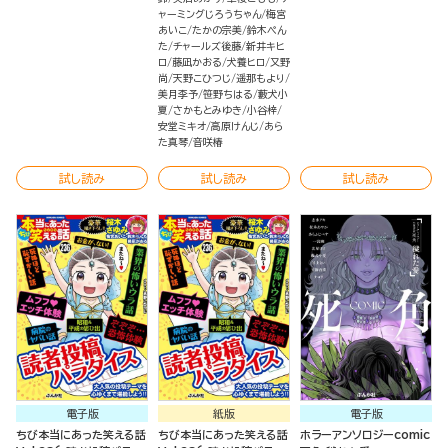
ャーミングじろうちゃん
梅宮
あいこ
たかの宗美
鈴木ぺん
た
チャールズ後藤
新井キヒ
ロ
藤凪かおる
犬養ヒロ
又野
尚
天野こひつじ
遥那もより
美月李予
笹野ちはる
藪犬小
夏
さかもとみゆき
小谷梓
安堂ミキオ
高原けんじ
あら
た真琴
音咲椿
試し読み
試し読み
試し読み
電子版
紙版
電子版
ちび本当にあった笑える話
ちび本当にあった笑える話
ホラーアンソロジーcomic