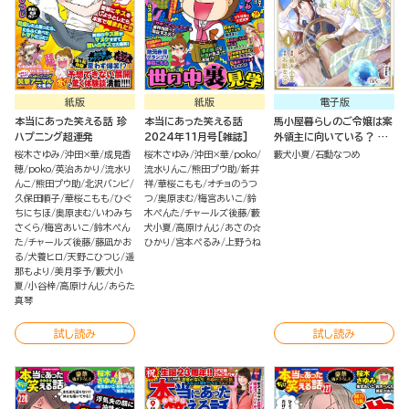
紙版
紙版
電子版
本当にあった笑える話 珍
本当にあった笑える話
馬小屋暮らしのご令嬢は案
ハプニング超連発
2024年11月号[雑誌]
外領主に向いている？ コ
ミック版 （4）
桜木さゆみ
沖田×華
成見香
桜木さゆみ
沖田×華
poko
藪犬小夏
石動なつめ
穂
poko
英治あかり
流水り
流水りんこ
熊田プウ助
新井
んこ
熊田プウ助
北沢バンビ
祥
華桜こもも
オチョのうつ
久保田順子
華桜こもも
ひぐ
つ
奥原まむ
梅宮あいこ
鈴
ちにちほ
奥原まむ
いわみち
木ぺんた
チャールズ後藤
藪
さくら
梅宮あいこ
鈴木ぺん
犬小夏
高原けんじ
あさの☆
た
チャールズ後藤
藤凪かお
ひかり
宮本ぺるみ
上野うね
る
犬養ヒロ
天野こひつじ
遥
那もより
美月李予
藪犬小
夏
小谷梓
高原けんじ
あらた
真琴
試し読み
試し読み