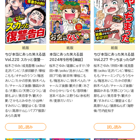
紙版
紙版
紙版
ちび本当にあった笑える話
本当にあった笑える話
ちび本当にあった笑える話
Vol.228 スカッと復讐告
2024年9月号[雑誌]
Vol.227 やっちまったGP
白
桜木さゆみ
成見香穂
poko
桜木さゆみ
磋藤にゅすけ
沖
桜木さゆみ
沖田×華
成見香
北沢バンビ
久保田順子
華桜
田×華
poko
流水りんこ
熊
穂
poko
北沢バンビ
華桜こ
こもも
オチョのうつつ
梅宮
田プウ助
新井祥
華桜こも
もも
チャーミングじろうちゃ
あいこ
たかの宗美
鈴木ぺん
も
梅宮あいこ
鈴木ぺんた
チ
ん
梅宮あいこ
たかの宗美
た
チャールズ後藤
藤凪かお
ャールズ後藤
藪犬小夏
あさ
鈴木ぺんた
チャールズ後藤
る
犬養ヒロ
天野こひつじ
遥
の☆ひかり
なぐも
音咲椿
藤凪かおる
天野こひつじ
遥
那もより
美月李予
藪犬小
宮本ぺるみ
上野うね
赤松利
那もより
美月李予
藪犬小
夏
さかもとみゆき
小谷梓
市
麦原だいだい
夏
すみれいこ
藤堂はくる
すみれいこ
藤堂はくる
茶畑
高原けんじ
猫原ねんず
海野
るり
高原けんじ
パプア服部
倫
竹内佐知子
あらた真琴
試し読み
試し読み