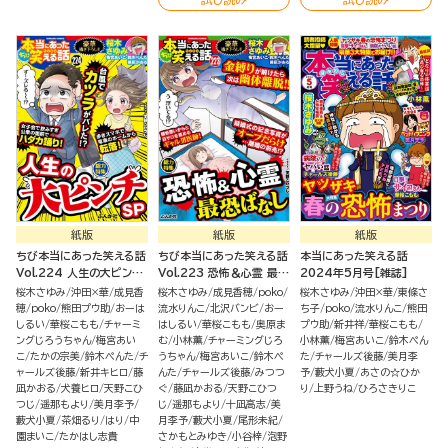
紙版
紙版
紙版
ちび本当にあった笑える話
ちび本当にあった笑える話
本当にあった笑える話
Vol.224 人生の大ピンチ
Vol.223 恐怖＆心霊 最恐
2024年5月号[雑誌]
SP
ばなし
桜木さゆみ
沖田×華
成見香
桜木さゆみ
成見香穂
poko
桜木さゆみ
沖田×華
東條さ
穂
poko
熊田プウ助
おーは
流水りんこ
北沢バンビ
おー
ち子
poko
流水りんこ
熊田
しるい
華桜こもも
チャーミ
はしるい
華桜こもも
奥原ま
プウ助
新井祥
華桜こもも
ングじろうちゃん
梅宮あい
む
小林薫
チャーミングじろ
小林薫
梅宮あいこ
鈴木ぺん
こ
たかの宗美
鈴木ぺんた
チ
うちゃん
梅宮あいこ
鈴木ぺ
た
チャールズ後藤
美月李
ャールズ後藤
新井キヒロ
藤
んた
チャールズ後藤
みつつ
予
藪犬小夏
あさの☆ひか
凪かおる
犬養ヒロ
天野こひ
ぐ
藤凪かおる
天野こひつ
り
上野うね
ひろさきりこ
つじ
遥那もより
美月李予
じ
遥那もより
十凪高志
美
藪犬小夏
茶畑るり
はり
中
月李予
藪犬小夏
尾形未紀
園まいこ
たかはし志貴
さかもとみゆき
小谷梓
泡野