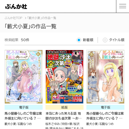
ぶんか社TOP
「藪犬小夏」の作品一覧
「藪犬小夏」の作品一覧
検索結果
50件
新着順
タイトル順
電子版
紙版
電子版
馬小屋暮らしのご令嬢は案
本当にあった笑える話 地
馬小屋暮らしのご令嬢は案
外領主に向いている？ コ
獄の沙汰も金次第 ～お金
外領主に向いている？ コ
ミック版 （6）
にまつわるウラ話大集合～
ミック版 （5）
藪犬小夏
石動なつめ
桜木さゆみ
沖田×華
桜沢
藪犬小夏
石動なつめ
鈴
英治あかり
華桜こもも
チ