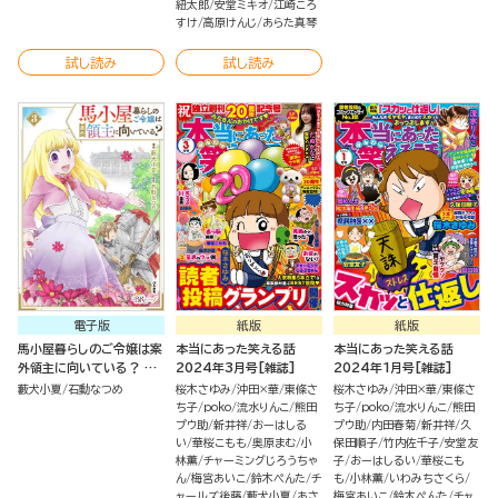
紐太郎
安堂ミキオ
江崎ころ
すけ
高原けんじ
あらた真琴
試し読み
試し読み
電子版
紙版
紙版
馬小屋暮らしのご令嬢は案
本当にあった笑える話
本当にあった笑える話
外領主に向いている？ コ
2024年3月号[雑誌]
2024年1月号[雑誌]
ミック版 （3）
藪犬小夏
石動なつめ
桜木さゆみ
沖田×華
東條さ
桜木さゆみ
沖田×華
東條さ
ち子
poko
流水りんこ
熊田
ち子
poko
流水りんこ
熊田
プウ助
新井祥
おーはしる
プウ助
内田春菊
新井祥
久
い
華桜こもも
奥原まむ
小
保田順子
竹内佐千子
安堂友
林薫
チャーミングじろうちゃ
子
おーはしるい
華桜こも
ん
梅宮あいこ
鈴木ぺんた
チ
も
小林薫
いわみちさくら
ャールズ後藤
藪犬小夏
あさ
梅宮あいこ
鈴木ぺんた
チャ