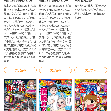
Vol.236 読者投稿パラダ
Vol.236 読者投稿パラダ
死角 穢れた愛
イス
イス
桜木さゆみ
磋藤にゅすけ
魔
桜木さゆみ
磋藤にゅすけ
魔
松本あやか
藪犬小夏
志水ア
神ぐり子
poko
流水りんこ
神ぐり子
poko
流水りんこ
キ
あらふじぺす
一宮幽
北
熊田プウ助
久保田順子
華桜
熊田プウ助
久保田順子
華桜
屋けけ
井上まい
天海杏菜
こもも
オチョのうつつ
奥原
こもも
オチョのうつつ
奥原
ナコラ
まむ
小林薫
チャーミングじ
まむ
小林薫
チャーミングじ
ろうちゃん
梅宮あいこ
鈴木
ろうちゃん
梅宮あいこ
鈴木
ぺんた
チャールズ後藤
新井
ぺんた
チャールズ後藤
新井
キヒロ
藤凪かおる
犬養ヒロ
キヒロ
藤凪かおる
犬養ヒロ
天野こひつじ
遥那もより
藪
天野こひつじ
遥那もより
藪
犬小夏
さかもとみゆき
小谷
犬小夏
さかもとみゆき
小谷
梓
茶畑るり
高原けんじ
あら
梓
茶畑るり
高原けんじ
あら
た真琴
蟹めんま
麦原だいだ
た真琴
蟹めんま
麦原だいだ
い
山田ちるる
藻日向海岸
い
山田ちるる
藻日向海岸
ちび本当にあった笑える話編
ちび本当にあった笑える話編
集部
集部
試し読み
試し読み
試し読み