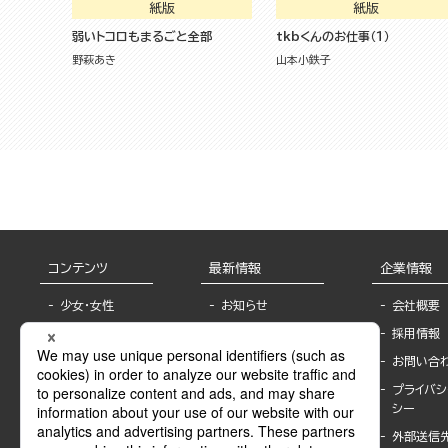
紙版
紙版
弱いトコロもまるごと全部
tkbくんのお仕事（１）
野萩あき
山本小鉄子
コンテンツ
最新情報
企業情報
少女・女性
お知らせ
会社概要
TL
フェア・イベント情
採用情報
報
BL
お問い合
書店様へ
ライトノベル
プライバシ
海外ライセンシー
シー
青年・一般
公式SNSアカウ
外部送信
グラビア・写真