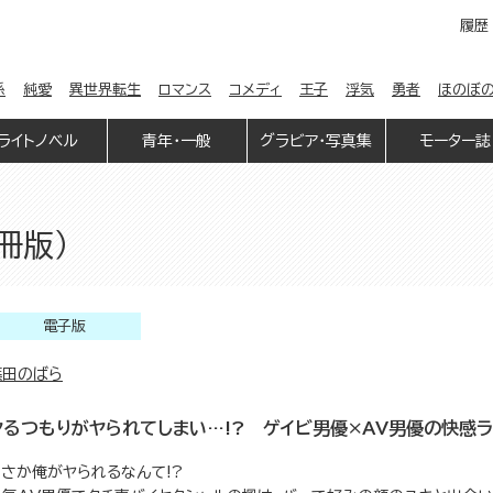
履歴
係
純愛
異世界転生
ロマンス
コメディ
王子
浮気
勇者
ほのぼ
ライトノベル
青年・一般
グラビア・写真集
モーター誌
冊版）
電子版
篠田のばら
ヤるつもりがヤられてしまい…!? ゲイビ男優×AV男優の快感ラ
まさか俺がヤられるなんて!?