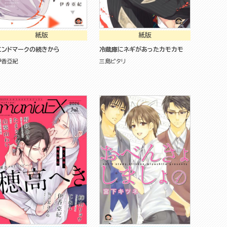
紙版
紙版
エンドマークの続きから
冷蔵庫にネギがあったカモカモ
伊香亞紀
三島ピタリ