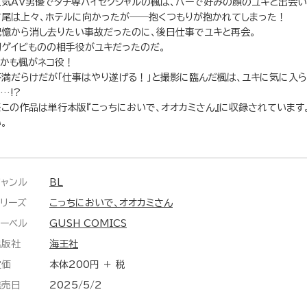
人気AV男優でタチ専バイセクシャルの楓は、バーで好みの顔のユキと出会い
首尾は上々、ホテルに向かったが――抱くつもりが抱かれてしまった！
記憶から消し去りたい事故だったのに、後日仕事でユキと再会。
初ゲイビものの相手役がユキだったのだ。
しかも楓がネコ役！
不満だらけだが「仕事はやり遂げる！」と撮影に臨んだ楓は、ユキに気に入
…!?
※この作品は単行本版『こっちにおいで、オオカミさん』に収録されています
。
ジャンル
BL
シリーズ
こっちにおいで、オオカミさん
レーベル
GUSH COMICS
出版社
海王社
定価
本体200円 ＋ 税
発売日
2025/5/2