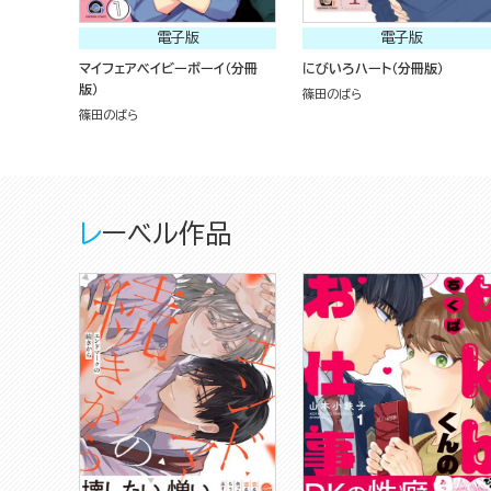
電子版
電子版
マイフェアベイビーボーイ（分冊
にびいろハート（分冊版）
版）
篠田のばら
篠田のばら
レーベル作品