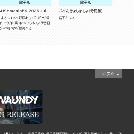
電子版
電子版
USHmaniaEX 2026 Jul.
おべんきょしましょ（分冊版）
たまきつむぐ
野萩あき
GUSH
樺
宮下キツネ
山リョウ
山葵山わい
じねん
伊香亞
紀
wagayo
穂高へき
上に戻る
ABJマークは、この電子書店・電子書籍配信サービスが、著作権者からコンテンツ使