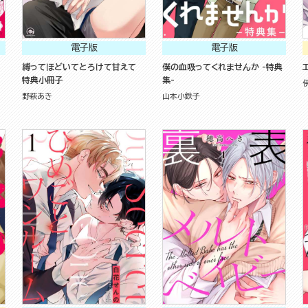
電子版
電子版
縛ってほどいてとろけて甘えて
僕の血吸ってくれませんか -特典
特典小冊子
集-
野萩あき
山本小鉄子