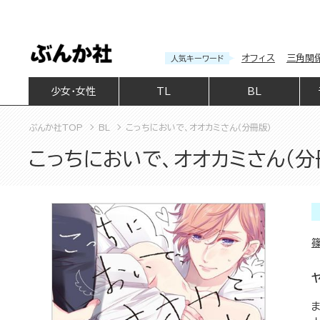
オフィス
三角関
人気キーワード
少女・女性
TL
BL
ぶんか社TOP
BL
こっちにおいで、オオカミさん（分冊版）
こっちにおいで、オオカミさん（分