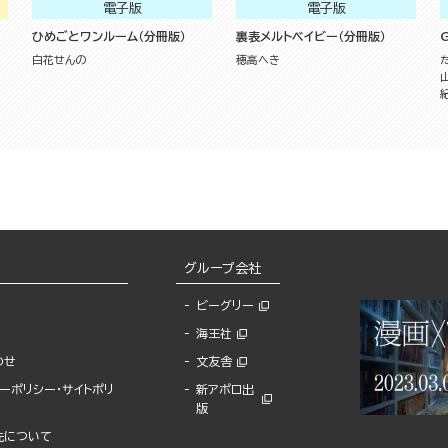
電子版
電子版
ひめごとワンルーム（分冊版）
裏表メルトベイビー（分冊版）
G
白花せんの
穂高へき
グループ会社
ビーグリー
海王社
わせ
文友舎
ーポリシー・サイトポリ
新アポロ出
版
先について