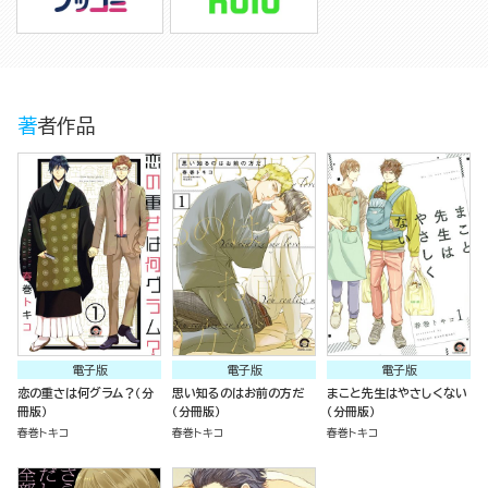
著者作品
電子版
電子版
電子版
恋の重さは何グラム？（分
思い知るのはお前の方だ
まこと先生はやさしくない
冊版）
（分冊版）
（分冊版）
春巻トキコ
春巻トキコ
春巻トキコ