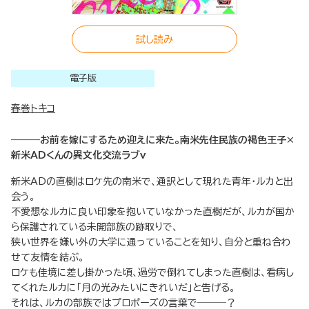
試し読み
電子版
春巻トキコ
―――お前を嫁にするため迎えに来た。南米先住民族の褐色王子×
新米ADくんの異文化交流ラブv
新米ADの直樹はロケ先の南米で、通訳として現れた青年・ルカと出
会う。
不愛想なルカに良い印象を抱いていなかった直樹だが、ルカが国か
ら保護されている未開部族の跡取りで、
狭い世界を嫌い外の大学に通っていることを知り、自分と重ね合わ
せて友情を結ぶ。
ロケも佳境に差し掛かった頃、過労で倒れてしまった直樹は、看病し
てくれたルカに「月の光みたいにきれいだ」と告げる。
それは、ルカの部族ではプロポーズの言葉で―――？