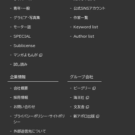
青年・一般
公式SNSアカウント
グラビア・写真集
作家一覧
モーター誌
Keyword list
SPECIAL
Author list
Sublicense
マンガよもんが
試し読み
企業情報
グループ会社
会社概要
ビーグリー
採用情報
海王社
お問い合わせ
文友舎
プライバシーポリシー・サイトポリ
新アポロ出版
シー
外部送信先について