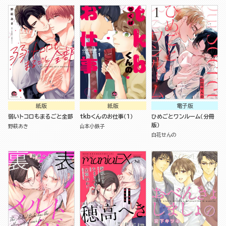
紙版
紙版
電子版
弱いトコロもまるごと全部
tkbくんのお仕事（１）
ひめごとワンルーム（分冊
版）
野萩あき
山本小鉄子
白花せんの