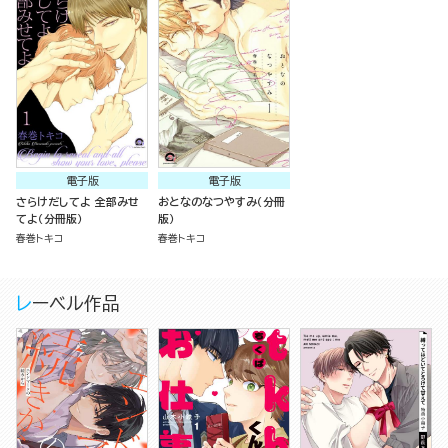
電子版
電子版
さらけだしてよ 全部みせ
おとなのなつやすみ（分冊
てよ（分冊版）
版）
春巻トキコ
春巻トキコ
レーベル作品