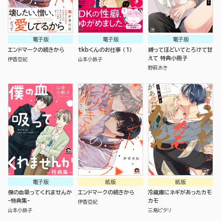
電子版
電子版
電子版
エンドマークの続きから
tkbくんのお仕事 （1）
縛ってほどいてとろけて甘
えて 特典小冊子
伊香亞紀
山本小鉄子
野萩あき
電子版
紙版
紙版
僕の血吸ってくれませんか
エンドマークの続きから
冷蔵庫にネギがあったカモ
-特典集-
カモ
伊香亞紀
山本小鉄子
三島ピタリ