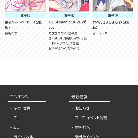
電子版
電子版
電子版
裏表メルトベイビー（分冊
GUSHmaniaEX 2026
おべんきょしましょ（分冊
版）
Jul.
版）
穂高へき
たまきつむぐ
野萩あ
宮下キツネ
き
GUSH
樺山リョウ
山葵
山わい
じねん
伊香亞
紀
wagayo
穂高へき
コンテンツ
最新情報
少女・女性
お知らせ
TL
フェア・イベント情報
BL
書店様へ
ライトノベル
海外ライセンシー