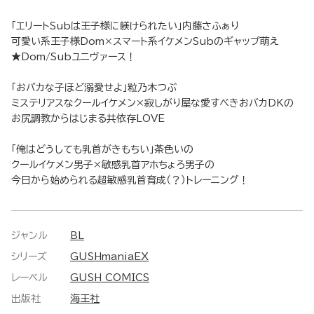
「エリートSubは王子様に躾けられたい」内藤さふぁり
可愛い系王子様Dom×スマート系イケメンSubのギャップ萌え
★Dom/Subユニヴァース！
「おバカな子ほど溺愛せよ」粒乃木つぶ
ミステリアスなクールイケメン×寂しがり屋な愛すべきおバカDKの
お尻調教からはじまる共依存LOVE
「俺はどうしても乳首がきもちい」茶色いの
クールイケメン男子×敏感乳首アホちょろ男子の
今日から始められる超敏感乳首育成（？）トレーニング！
ジャンル
BL
シリーズ
GUSHmaniaEX
レーベル
GUSH COMICS
出版社
海王社