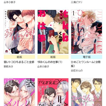
山本小鉄子
三島ピタリ
紙版
紙版
電子版
弱いトコロもまるごと全部
tkbくんのお仕事（１）
ひめごとワンルーム（分冊
版）
野萩あき
山本小鉄子
白花せんの