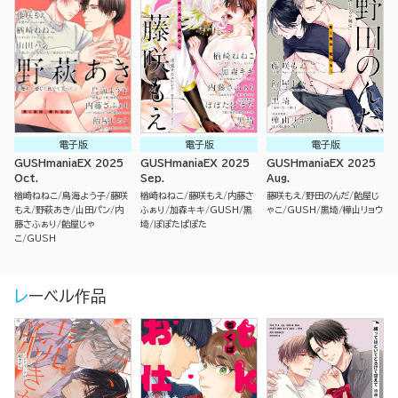
電子版
電子版
電子版
GUSHmaniaEX 2025
GUSHmaniaEX 2025
GUSHmaniaEX 2025
Oct.
Sep.
Aug.
楢崎ねねこ
鳥海よう子
藤咲
楢崎ねねこ
藤咲もえ
内藤さ
藤咲もえ
野田のんだ
飴屋じ
もえ
野萩あき
山田パン
内
ふぁり
加森キキ
GUSH
黒
ゃこ
GUSH
黒埼
樺山リョウ
藤さふぁり
飴屋じゃ
埼
ぽぽたぱぽた
こ
GUSH
レーベル作品