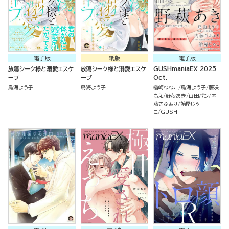
電子版
紙版
電子版
放蕩シーク様と溺愛エスケ
放蕩シーク様と溺愛エスケ
GUSHmaniaEX 2025
ープ
ープ
Oct.
鳥海よう子
鳥海よう子
楢崎ねねこ
鳥海よう子
藤咲
もえ
野萩あき
山田パン
内
藤さふぁり
飴屋じゃ
こ
GUSH