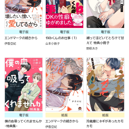
電子版
電子版
電子版
エンドマークの続きから
tkbくんのお仕事 （1）
縛ってほどいてとろけて甘
えて 特典小冊子
伊香亞紀
山本小鉄子
野萩あき
電子版
紙版
紙版
僕の血吸ってくれませんか
エンドマークの続きから
冷蔵庫にネギがあったカモ
-特典集-
カモ
伊香亞紀