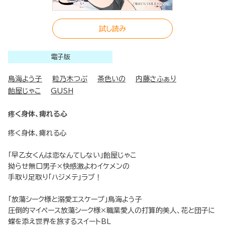
試し読み
電子版
鳥海よう子
粒乃木つぶ
茶色いの
内藤さふぁり
飴屋じゃこ
GUSH
疼く身体、痺れる心
疼く身体、痺れる心
「早乙女くんは恋なんてしない」飴屋じゃこ
拗らせ無口男子×快感激よわイケメンの
手取り足取り「ハジメテ」ラブ！
「放蕩シーク様と溺愛エスケープ」鳥海よう子
圧倒的マイペース放蕩シーク様×職業愛人の打算的美人、花と団子に
蝶を添え世界を旅するスイートBL