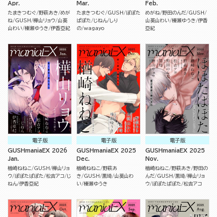
Apr.
Mar.
Feb.
たまきつむぐ
野萩あき
めが
たまきつむぐ
GUSH
ぽぽた
めがね
野田のんだ
GUSH
ね
GUSH
樺山リョウ
山葵
ぱぽた
じねん
しり
山葵山わい
榛瀬ゆうき
伊香
山わい
榛瀬ゆうき
伊香亞紀
の
wagayo
亞紀
電子版
電子版
電子版
GUSHmaniaEX 2026
GUSHmaniaEX 2025
GUSHmaniaEX 2025
Jan.
Dec.
Nov.
楢崎ねねこ
GUSH
樺山リョ
楢崎ねねこ
野萩あ
楢崎ねねこ
野萩あき
野田の
ウ
ぽぽたぱぽた
松吉アコ
じ
き
GUSH
黒埼
山葵山わ
んだ
GUSH
黒埼
樺山リョ
ねん
伊香亞紀
い
榛瀬ゆうき
ウ
ぽぽたぱぽた
松吉アコ