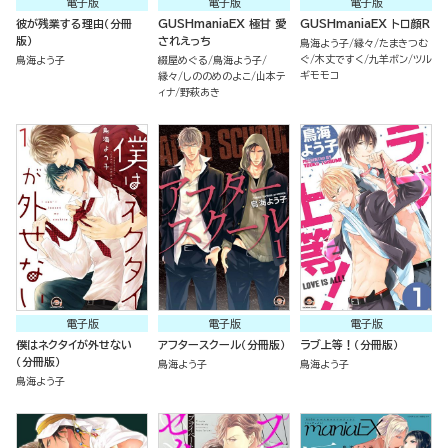
電子版
電子版
電子版
彼が残業する理由（分冊
GUSHmaniaEX 極甘 愛
GUSHmaniaEX トロ顔R
版）
されえっち
鳥海よう子
縁々
たまきつむ
ぐ
木丈ですく
九羊ボン
ツル
鳥海よう子
綴屋めぐる
鳥海よう子
ギモモコ
縁々
しののめのよこ
山本テ
ィナ
野萩あき
電子版
電子版
電子版
僕はネクタイが外せない
アフタースクール（分冊版）
ラブ上等！（分冊版）
（分冊版）
鳥海よう子
鳥海よう子
鳥海よう子