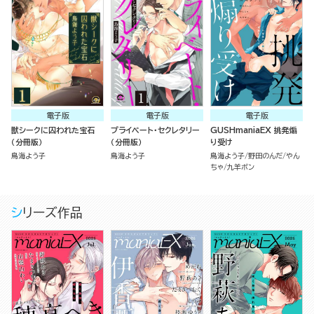
電子版
電子版
電子版
獣シークに囚われた宝石
プライベート・セクレタリー
GUSHmaniaEX 挑発煽
（分冊版）
（分冊版）
り受け
鳥海よう子
鳥海よう子
鳥海よう子
野田のんだ
やん
ちゃ
九羊ボン
シリーズ作品