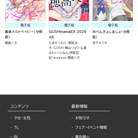
電子版
電子版
電子版
裏表メルトベイビー（分冊
GUSHmaniaEX 2026
おべんきょしましょ（分冊
版）
Jul.
版）
穂高へき
たまきつむぐ
野萩あ
宮下キツネ
き
GUSH
樺山リョウ
山葵
山わい
じねん
伊香亞
紀
wagayo
穂高へき
コンテンツ
最新情報
少女・女性
お知らせ
TL
フェア・イベント情報
BL
書店様へ