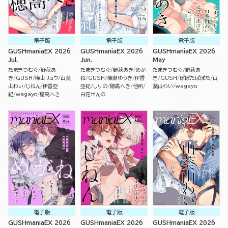
電子版
電子版
電子版
GUSHmaniaEX 2026
GUSHmaniaEX 2026
GUSHmaniaEX 2026
Jul.
Jun.
May
たまきつむぐ
野萩あ
たまきつむぐ
野萩あき
めが
たまきつむぐ
野萩あ
き
GUSH
樺山リョウ
山葵
ね
GUSH
榛瀬ゆうき
伊香
き
GUSH
ぽぽたぱぽた
山
山わい
じねん
伊香亞
亞紀
しりの
穂高へき
他所
葵山わい
wagayo
紀
wagayo
穂高へき
白花せんの
電子版
電子版
電子版
GUSHmaniaEX 2026
GUSHmaniaEX 2026
GUSHmaniaEX 2026