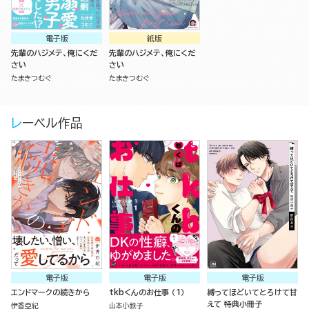
電子版
紙版
先輩のハジメテ、俺にくだ
先輩のハジメテ、俺にくだ
さい
さい
たまきつむぐ
たまきつむぐ
レーベル作品
電子版
電子版
電子版
エンドマークの続きから
tkbくんのお仕事 （1）
縛ってほどいてとろけて甘
えて 特典小冊子
伊香亞紀
山本小鉄子