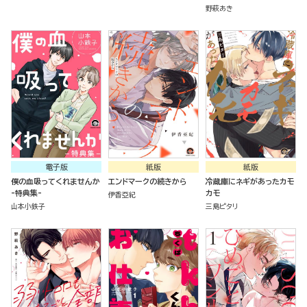
野萩あき
電子版
紙版
紙版
僕の血吸ってくれませんか
エンドマークの続きから
冷蔵庫にネギがあったカモ
-特典集-
カモ
伊香亞紀
山本小鉄子
三島ピタリ