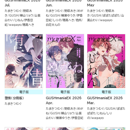
GUSHmaniaEX 2026
GUSHmaniaEX 2026
GUSHmaniaEX 2026
Jul.
Jun.
May
たまきつむぐ
野萩あ
たまきつむぐ
野萩あき
めが
たまきつむぐ
野萩あ
き
GUSH
樺山リョウ
山葵
ね
GUSH
榛瀬ゆうき
伊香
き
GUSH
ぽぽたぱぽた
山
山わい
じねん
伊香亞
亞紀
しりの
穂高へき
他所
葵山わい
wagayo
紀
wagayo
穂高へき
白花せんの
電子版
電子版
電子版
堕情（分冊版）
GUSHmaniaEX 2026
GUSHmaniaEX 2026
Apr.
Mar.
たまきつむぐ
たまきつむぐ
野萩あき
めが
たまきつむぐ
GUSH
ぽぽた
ね
GUSH
樺山リョウ
山葵
ぱぽた
じねん
しり
山わい
榛瀬ゆうき
伊香亞紀
の
wagayo