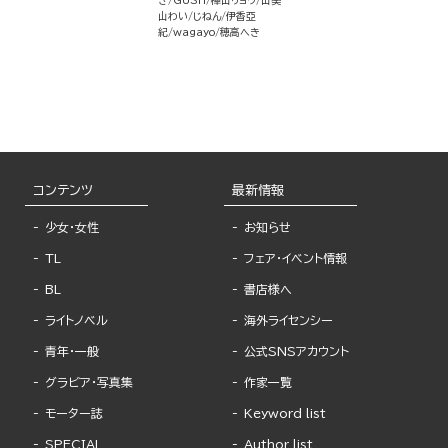
山わい
じねん
伊香亞
紀
wagayo
穂高へき
コンテンツ
最新情報
少女・女性
お知らせ
TL
フェア・イベント情報
BL
書店様へ
ライトノベル
海外ライセンシー
青年・一般
公式SNSアカウント
グラビア・写真集
作家一覧
モーター誌
Keyword list
SPECIAL
Author list