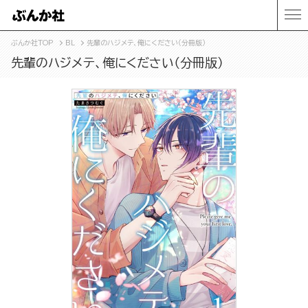
ぶんか社TOP
BL
先輩のハジメテ、俺にください（分冊版）
先輩のハジメテ、俺にください（分冊版）