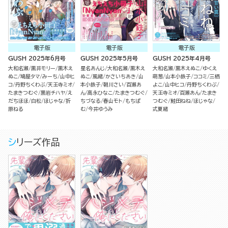
電子版
電子版
電子版
GUSH 2025年6月号
GUSH 2025年5月号
GUSH 2025年4月号
大和名瀬
黒井モリー
黒木え
星名あんじ
大和名瀬
黒木え
大和名瀬
黒木えぬこ
ゆくえ
ぬこ
鳩屋タマ
みーち
山中ヒ
ぬこ
風緒
かさいちあき
山
萌葱
山本小鉄子
ココミ
三栖
コ
丹野ちくわぶ
天王寺ミオ
本小鉄子
朝川さい
百瀬あ
よこ
山中ヒコ
丹野ちくわぶ
たまきつむぐ
黒岩チハヤ
え
ん
高永ひなこ
たまきつむぐ
天王寺ミオ
百瀬あん
たまき
だちほほ
白松
ほじゃな
折
ちづなる
春山モト
もちぱ
つむぐ
鮭田ねね
ほじゃな
原ねる
む
今井ゆうみ
式夏緒
シリーズ作品