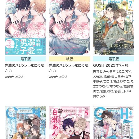
電子版
紙版
電子版
先輩のハジメテ、俺にくだ
先輩のハジメテ、俺にくだ
GUSH 2025年7月号
さい
さい
黒井モリー
黒木えぬこ
ゆく
え萌葱
風緒
美山薫子
山本
たまきつむぐ
たまきつむぐ
小鉄子
ココミ
高永ひなこ
た
まきつむぐ
ちづなる
嘉島ち
あき
鮭田ねね
春山モト
今
井ゆうみ