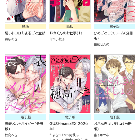
紙版
紙版
電子版
弱いトコロもまるごと全部
tkbくんのお仕事（１）
ひめごとワンルーム（分冊
版）
野萩あき
山本小鉄子
白花せんの
電子版
電子版
電子版
裏表メルトベイビー（分冊
GUSHmaniaEX 2026
おべんきょしましょ（分冊
版）
Jul.
版）
穂高へき
たまきつむぐ
野萩あ
宮下キツネ
き
GUSH
樺山リョウ
山葵