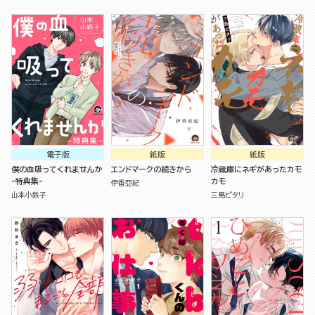
電子版
紙版
紙版
僕の血吸ってくれませんか
エンドマークの続きから
冷蔵庫にネギがあったカモ
-特典集-
カモ
伊香亞紀
山本小鉄子
三島ピタリ