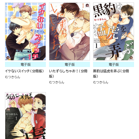
電子版
電子版
電子版
イケないスイッチ（分冊版）
いたずらしちゃお！（分冊
黒豹は猛虎を弄ぶ（分冊
版）
版）
むつきらん
むつきらん
むつきらん