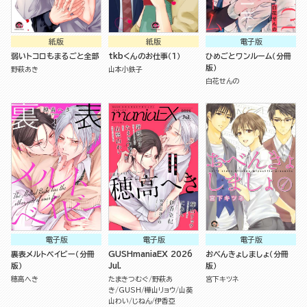
紙版
紙版
電子版
弱いトコロもまるごと全部
tkbくんのお仕事（１）
ひめごとワンルーム（分冊
版）
野萩あき
山本小鉄子
白花せんの
電子版
電子版
電子版
裏表メルトベイビー（分冊
GUSHmaniaEX 2026
おべんきょしましょ（分冊
版）
Jul.
版）
穂高へき
たまきつむぐ
野萩あ
宮下キツネ
き
GUSH
樺山リョウ
山葵
山わい
じねん
伊香亞