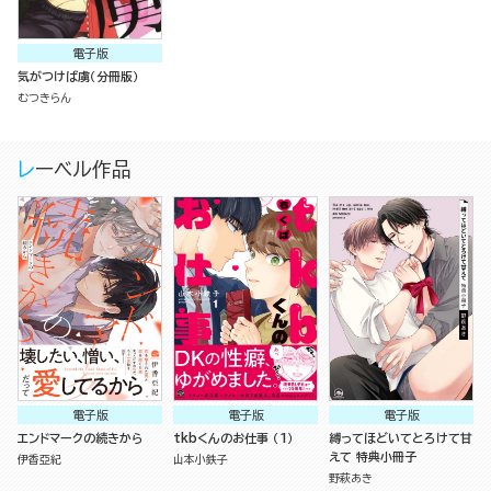
電子版
気がつけば虜（分冊版）
むつきらん
レーベル作品
電子版
電子版
電子版
エンドマークの続きから
tkbくんのお仕事 （1）
縛ってほどいてとろけて甘
えて 特典小冊子
伊香亞紀
山本小鉄子
野萩あき