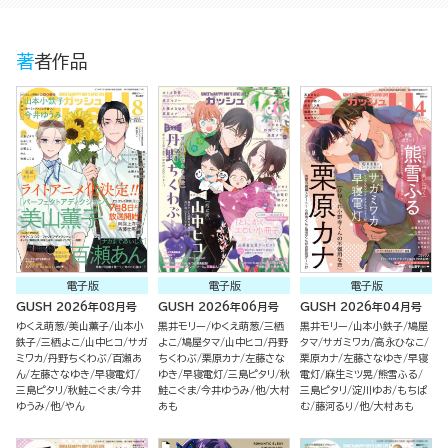
著者作品
電子版
電子版
電子版
GUSH 2026年08月号
GUSH 2026年06月号
GUSH 2026年04月号
ゆくえ萌葱
美山薫子
山本小
黒井モリー
ゆくえ萌葱
三栖
黒井モリー
山本小鉄子
鳩屋
鉄子
三栖よこ
山中ヒコ
サガ
よこ
鳩屋タマ
山中ヒコ
丹野
タマ
サガミワカ
高永ひなこ
ミワカ
丹野ちくわぶ
百瀬あ
ちくわぶ
栗原カナ
左藤さな
栗原カナ
左藤さなゆき
早寝
ん
左藤さなゆき
早寝電灯
ゆき
早寝電灯
三島ピタリ
秋
電灯
麻生ミツ晃
熊雪ふる
三島ピタリ
秋鮭こぐま
今井
鮭こぐま
今井ゆうみ
他
大村
三島ピタリ
淀川ゆお
もちぱ
ゆうみ
他
やん
あも
む
藤河るり
他
大村あも