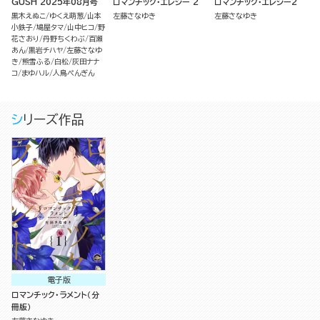
GUSH 2025年08月号
ロマンチック・エレジー 2
ロマンチック・エレジー2
黒木えぬこ
ゆくえ萌葱
山本
左藤さなゆき
左藤さなゆき
小鉄子
鳩屋タマ
山中ヒコ
野
花さおり
丹野ちくわぶ
百瀬
あん
黒岩チハヤ
左藤さなゆ
き
熊雪ふる
白松
灰田ナナ
コ
まゆハル
人鳥ぺんぎん
シリーズ作品
電子版
ロマンチック・ラメント（分
冊版）