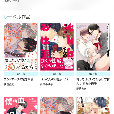
左藤さなゆき
レーベル作品
電子版
電子版
電子版
エンドマークの続きから
tkbくんのお仕事 （1）
縛ってほどいてとろけて甘
えて 特典小冊子
伊香亞紀
山本小鉄子
野萩あき