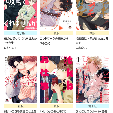
電子版
紙版
紙版
僕の血吸ってくれませんか
エンドマークの続きから
冷蔵庫にネギがあったカモ
-特典集-
カモ
伊香亞紀
山本小鉄子
三島ピタリ
紙版
紙版
電子版
弱いトコロもまるごと全部
tkbくんのお仕事（１）
ひめごとワンルーム（分冊