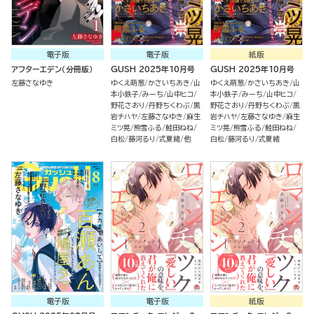
電子版
電子版
紙版
アフターエデン（分冊版）
GUSH 2025年10月号
GUSH 2025年10月号
左藤さなゆき
ゆくえ萌葱
かさいちあき
山
ゆくえ萌葱
かさいちあき
山
本小鉄子
みーち
山中ヒコ
本小鉄子
みーち
山中ヒコ
野花さおり
丹野ちくわぶ
黒
野花さおり
丹野ちくわぶ
黒
岩チハヤ
左藤さなゆき
麻生
岩チハヤ
左藤さなゆき
麻生
ミツ晃
熊雪ふる
鮭田ねね
ミツ晃
熊雪ふる
鮭田ねね
白松
藤河るり
式夏緒
他
白松
藤河るり
式夏緒
電子版
電子版
紙版