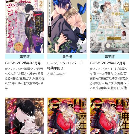
電子版
電子版
電子版
GUSH 2026年02月号
ロマンチック・エレジー 1
GUSH 2025年12月号
特典小冊子
かさいちあき
鳩屋タマ
丹野
かさいちあき
ココミ
鳩屋タ
ちくわぶ
左藤さなゆき
熊雪
マ
みーち
丹野ちくわぶ
百
左藤さなゆき
ふる
白松
三島ピタリ
藤河る
瀬あん
左藤さなゆき
熊雪ふ
り
ユキハル
他
大村あも
や
る
白松
三島ピタリ
吉井ハル
ん
アキ
淀川ゆお
藤河るり
他