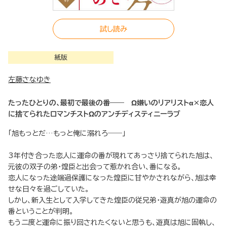
試し読み
紙版
左藤さなゆき
たったひとりの、最初で最後の番―― Ω嫌いのリアリストα×恋人
に捨てられたロマンチストΩのアンチディスティニーラブ
「旭もっとだ…もっと俺に溺れろ――」
3年付き合った恋人に運命の番が現れてあっさり捨てられた旭は、
元彼の双子の弟・煌臣と出会って惹かれ合い、番になる。
恋人になった途端過保護になった煌臣に甘やかされながら、旭は幸
せな日々を過ごしていた。
しかし、新入生として入学してきた煌臣の従兄弟・遊真が旭の運命の
番ということが判明。
もう二度と運命に振り回されたくないと思うも、遊真は旭に固執し、