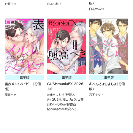
版）
野萩あき
山本小鉄子
白花せんの
電子版
電子版
電子版
裏表メルトベイビー（分冊
GUSHmaniaEX 2026
おべんきょしましょ（分冊
版）
Jul.
版）
穂高へき
たまきつむぐ
野萩あ
宮下キツネ
き
GUSH
樺山リョウ
山葵
山わい
じねん
伊香亞
紀
wagayo
穂高へき