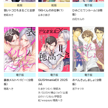
紙版
紙版
電子版
弱いトコロもまるごと全部
tkbくんのお仕事（１）
ひめごとワンルーム（分冊
版）
野萩あき
山本小鉄子
白花せんの
電子版
電子版
電子版
裏表メルトベイビー（分冊
GUSHmaniaEX 2026
おべんきょしましょ（分冊
版）
Jul.
版）
穂高へき
たまきつむぐ
野萩あ
宮下キツネ
き
GUSH
樺山リョウ
山葵
山わい
じねん
伊香亞
紀
wagayo
穂高へき