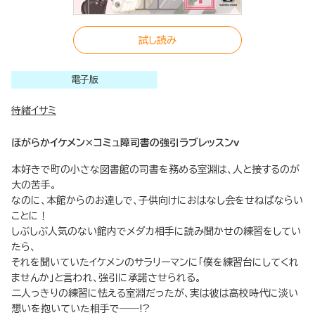
試し読み
電子版
待緒イサミ
ほがらかイケメン×コミュ障司書の強引ラブレッスンv
本好きで町の小さな図書館の司書を務める室淵は、人と接するのが
大の苦手。
なのに、本館からのお達しで、子供向けにおはなし会をせねばならい
ことに！
しぶしぶ人気のない館内でメダカ相手に読み聞かせの練習をしてい
たら、
それを聞いていたイケメンのサラリーマンに「僕を練習台にしてくれ
ませんか」と言われ、強引に承諾させられる。
二人っきりの練習に怯える室淵だったが、実は彼は高校時代に淡い
想いを抱いていた相手で――!?