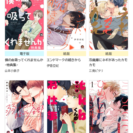
電子版
紙版
紙版
僕の血吸ってくれませんか
エンドマークの続きから
冷蔵庫にネギがあったカモ
-特典集-
カモ
伊香亞紀
山本小鉄子
三島ピタリ