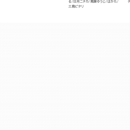
る
日月ニチカ
鳥葉ゆうじ
はかた
三島ピタリ