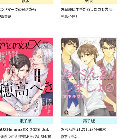
紙版
紙版
エンドマークの続きから
冷蔵庫にネギがあったカモカモ
伊香亞紀
三島ピタリ
電子版
電子版
USHmaniaEX 2026 Jul.
おべんきょしましょ（分冊版）
たまきつむぐ
野萩あき
GUSH
樺
宮下キツネ