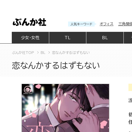
オフィス
三角関
人気キーワード
少女・女性
TL
BL
ぶんか社TOP
BL
恋なんかするはずもない
恋なんかするはずもない