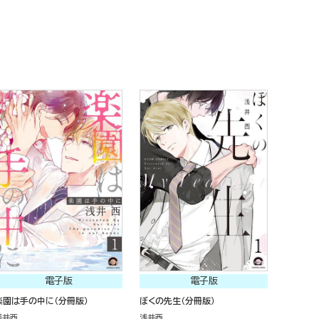
電子版
電子版
楽園は手の中に（分冊版）
ぼくの先生（分冊版）
浅井西
浅井西