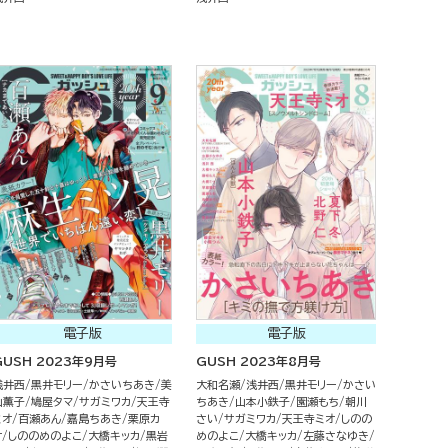
電子版
電子版
GUSH 2023年9月号
GUSH 2023年8月号
浅井西
黒井モリー
かさいちあき
美
大和名瀬
浅井西
黒井モリー
かさい
山薫子
鳩屋タマ
サガミワカ
天王寺
ちあき
山本小鉄子
園瀬もち
朝川
ミオ
百瀬あん
嘉島ちあき
栗原カ
さい
サガミワカ
天王寺ミオ
しのの
ナ
しののめのよこ
大橋キッカ
黒岩
めのよこ
大橋キッカ
左藤さなゆき