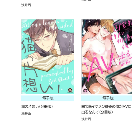
浅井西
電子版
電子版
猫の片想い（分冊版）
国宝級イケメン俳優の俺がAVに
出るなんて（分冊版）
浅井西
浅井西