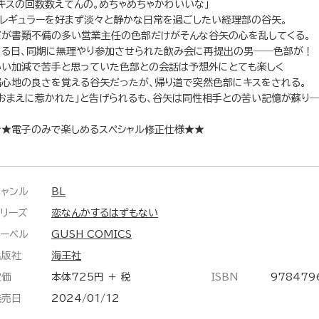
「キスの回数数えてんの。めちゃめちゃかわいいな」
イレギュラーを好まず淡々と静かな日常を過ごしたい経理部の谷矢。
だが書類不備の多い営業主任の色部だけがそんな谷矢の心を乱してくる。
ある日、同期に無理やり参加させられた飲み会に再提出の男――色部が！
いい加減で苦手と思っていた色部との会話は予想外にとても楽しく
居心地の良さを覚える谷矢だったが、帰り道で突然色部にキスをされる。
「おまえに惹かれた」と告げられるも、谷矢は同性相手との苦い記憶が蘇り
★★電子のみで楽しめるスペシャル修正仕様★★
ジャンル
BL
シリーズ
恋なんかするはずもない
レーベル
GUSH COMICS
出版社
海王社
定価
本体725円 ＋ 税
ISBN
978479
発売日
2024/01/12