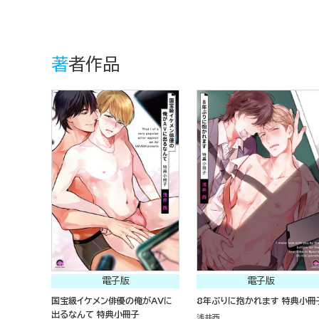
著者作品
電子版
電子版
国宝級イケメン俳優の俺がAVに
8年ぶりに抱かれます 特典小冊
出るなんて 特典小冊子
浅井西