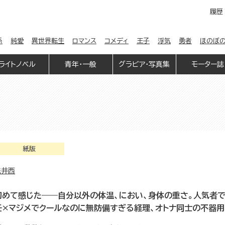
履歴
係
純愛
異世界転生
ロマンス
コメディ
王子
浮気
勇者
ほのぼ
ライトノベル
青年・一般
グラビア・写真集
モーター誌
紙版
浅井西
初めて感じた――自分以外の体温、におい、身体の重さ。人気者
任×マジメでクールなのに無防備すぎる経理、オトナ同士の不器用