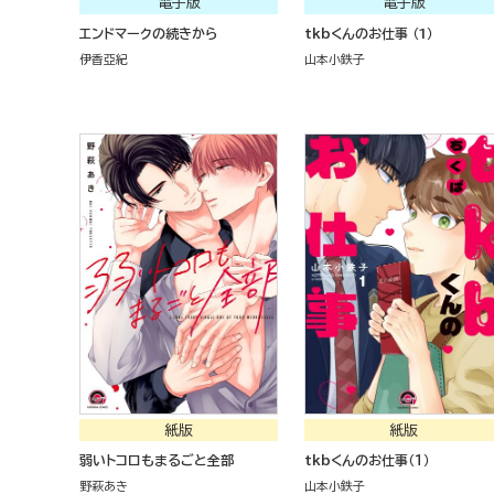
電子版
電子版
エンドマークの続きから
tkbくんのお仕事 （1）
伊香亞紀
山本小鉄子
紙版
紙版
弱いトコロもまるごと全部
tkbくんのお仕事（１）
野萩あき
山本小鉄子