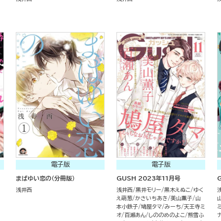
電子版
電子版
まばゆい恋の（分冊版）
GUSH 2023年11月号
浅井西
浅井西
黒井モリー
黒木えぬこ
ゆく
え萌葱
かさいちあき
美山薫子
山
本小鉄子
鳩屋タマ
みーち
天王寺ミ
オ
百瀬あん
しののめのよこ
熊雪ふ