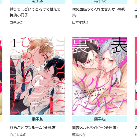
電子版
電子版
縛ってほどいてとろけて甘えて
僕の血吸ってくれませんか -特典
特典小冊子
集-
野萩あき
山本小鉄子
電子版
電子版
ひめごとワンルーム（分冊版）
裏表メルトベイビー（分冊版）
G
白花せんの
穂高へき