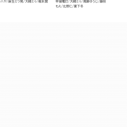
チハヤ
麻生ミツ晃
大槻ミゥ
梶本潤
早寝電灯
大槻ミゥ
鳥葉ゆうじ
藤咲
もえ
北野仁
夏下冬