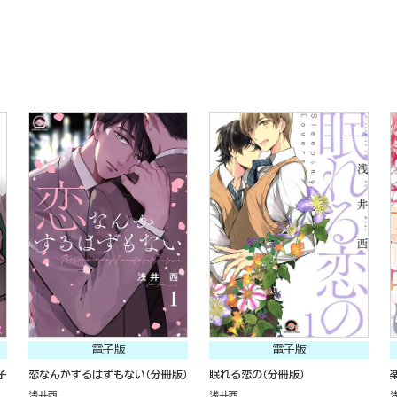
電子版
電子版
子
恋なんかするはずもない（分冊版）
眠れる恋の（分冊版）
浅井西
浅井西