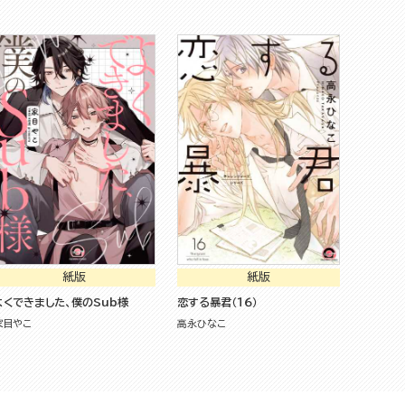
紙版
紙版
よくできました、僕のSub様
恋する暴君（１６）
家目やこ
高永ひなこ