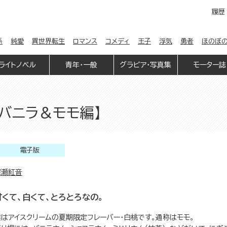
履歴
係
純愛
異世界転生
ロマンス
コメディ
王子
浮気
勇者
ほのぼ
ライトノベル
青年・一般
グラビア・写真集
モーター誌
【バニラ＆モモ編】
電子版
深瀬紅音
甘くて、白くて、とろとろなの。
僕はアイスクリームの夏期限定フレーバー・白桃です。通称はモモ。