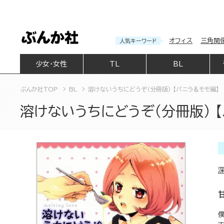
オフィス
三角関
人気キーワード
少女・女性
TL
BL
ぶんか社TOP
BL
溶けないうちにどうぞ（分冊版） 【バニラ＆モモ編】
溶けないうちにどうぞ（分冊版） 