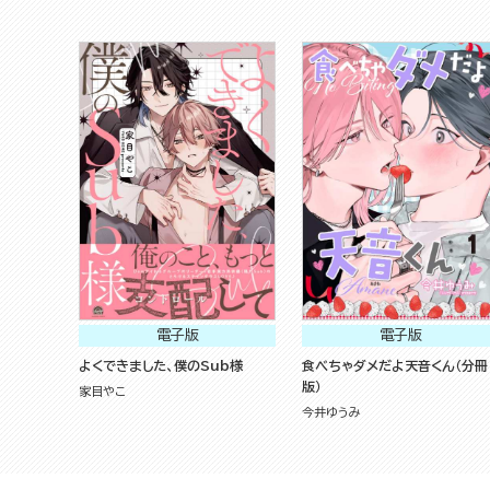
電子版
電子版
よくできました、僕のSub様
食べちゃダメだよ天音くん（分冊
版）
家目やこ
今井ゆうみ