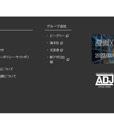
グループ会社
ビーグリー
海王社
わせ
文友舎
ーポリシー・サイトポリ
新アポロ出
版
先について
制度について