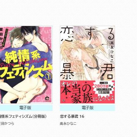
電子版
電子版
純情系フェティシズム（分冊版）
恋する暴君 16
夏目かつら
高永ひなこ