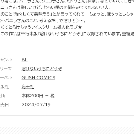
売り場には、バニラさん、ショコラさん、ミドリさん（抹茶）、などがいて、にぎ
バニラさんは厳しいけど、とろい僕の面倒をみてくれるいい人。
僕のこと「瑞々しくて美味そう」とか言ってくれて…ちょっと、ぽぅっとしちゃ
僕…バニラさんのこと、考えるだけで溶けそう…。
甘くてとろけちゃうアイスクリーム擬人化ラブ★
※この作品は単行本版『溶けないうちにどうぞ』に収録されています。重複
ジャンル
BL
シリーズ
溶けないうちにどうぞ
レーベル
GUSH COMICS
出版社
海王社
定価
本体200円 ＋ 税
発売日
2024/07/19