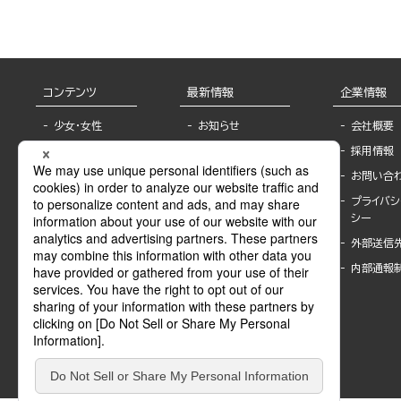
コンテンツ
最新情報
企業情報
少女・女性
お知らせ
会社概要
TL
フェア・イベント情
採用情報
報
BL
お問い合
書店様へ
ライトノベル
プライバシ
海外ライセンシー
シー
青年・一般
公式SNSアカウ
外部送信
グラビア・写真
ント
集
内部通報
作家一覧
モーター誌
Keyword list
SPECIAL
Author list
Sublicense
マンガよもん
が