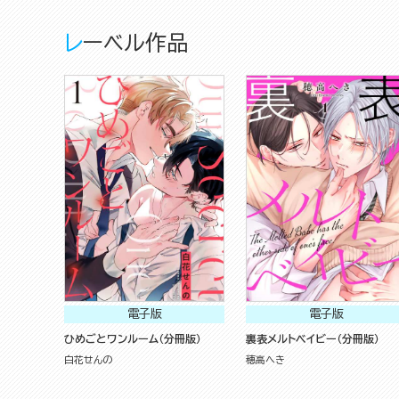
レーベル作品
電子版
電子版
ひめごとワンルーム（分冊版）
裏表メルトベイビー（分冊版）
白花せんの
穂高へき