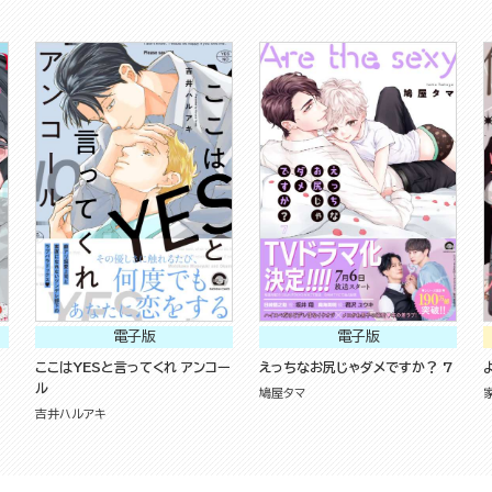
電子版
電子版
ここはYESと言ってくれ アンコー
えっちなお尻じゃダメですか？ 7
ル
鳩屋タマ
吉井ハルアキ