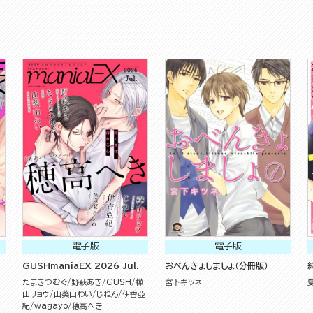
電子版
電子版
GUSHmaniaEX 2026 Jul.
おべんきょしましょ（分冊版）
たまきつむぐ
野萩あき
GUSH
樺
宮下キツネ
山リョウ
山葵山わい
じねん
伊香亞
紀
wagayo
穂高へき