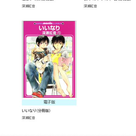
深瀬紅音
深瀬紅音
電子版
いいなり（分冊版）
深瀬紅音