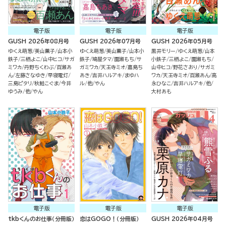
電子版
電子版
電子版
GUSH 2026年08月号
GUSH 2026年07月号
GUSH 2026年05月号
ゆくえ萌葱
美山薫子
山本小
ゆくえ萌葱
美山薫子
山本小
黒井モリー
ゆくえ萌葱
山本
鉄子
三栖よこ
山中ヒコ
サガ
鉄子
鳩屋タマ
園瀬もち
サ
小鉄子
三栖よこ
園瀬もち
ミワカ
丹野ちくわぶ
百瀬あ
ガミワカ
天王寺ミオ
嘉島ち
山中ヒコ
野花さおり
サガミ
ん
左藤さなゆき
早寝電灯
あき
吉井ハルアキ
まゆハ
ワカ
天王寺ミオ
百瀬あん
高
三島ピタリ
秋鮭こぐま
今井
ル
他
やん
永ひなこ
吉井ハルアキ
他
ゆうみ
他
やん
大村あも
電子版
電子版
電子版
tkbくんのお仕事（分冊版）
恋はGOGO！（分冊版）
GUSH 2026年04月号