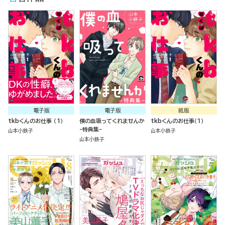
電子版
電子版
紙版
tkbくんのお仕事 （1）
僕の血吸ってくれませんか
tkbくんのお仕事（１）
-特典集-
山本小鉄子
山本小鉄子
山本小鉄子