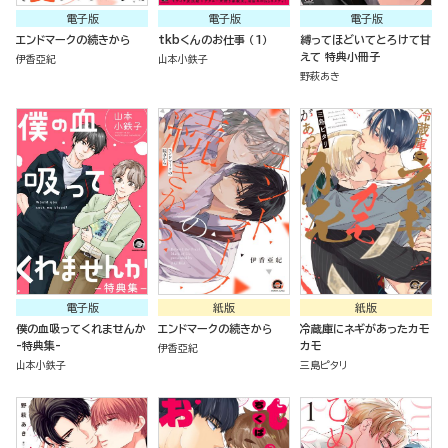
電子版
電子版
電子版
エンドマークの続きから
tkbくんのお仕事 （1）
縛ってほどいてとろけて甘
えて 特典小冊子
伊香亞紀
山本小鉄子
野萩あき
電子版
紙版
紙版
僕の血吸ってくれませんか
エンドマークの続きから
冷蔵庫にネギがあったカモ
-特典集-
カモ
伊香亞紀
山本小鉄子
三島ピタリ