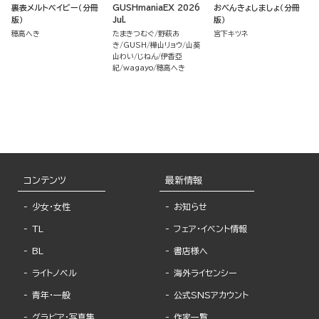
裏表メルトベイビー（分冊
GUSHmaniaEX 2026
おべんきょしましょ（分冊
版）
Jul.
版）
穂高へき
たまきつむぐ
野萩あ
宮下キツネ
き
GUSH
樺山リョウ
山葵
山わい
じねん
伊香亞
紀
wagayo
穂高へき
コンテンツ
最新情報
少女・女性
お知らせ
TL
フェア・イベント情報
BL
書店様へ
ライトノベル
海外ライセンシー
青年・一般
公式SNSアカウント
グラビア・写真集
作家一覧