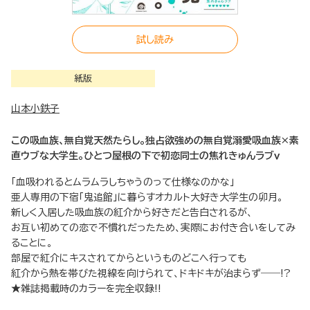
試し読み
紙版
山本小鉄子
この吸血族、無自覚天然たらし。独占欲強めの無自覚溺愛吸血族×素
直ウブな大学生。ひとつ屋根の下で初恋同士の焦れきゅんラブｖ
「血吸われるとムラムラしちゃうのって仕様なのかな」
亜人専用の下宿「鬼追館」に暮らすオカルト大好き大学生の卯月。
新しく入居した吸血族の紅介から好きだと告白されるが、
お互い初めての恋で不慣れだったため、実際にお付き合いをしてみ
ることに。
部屋で紅介にキスされてからというものどこへ行っても
紅介から熱を帯びた視線を向けられて、ドキドキが治まらず――!?
★雑誌掲載時のカラーを完全収録!!