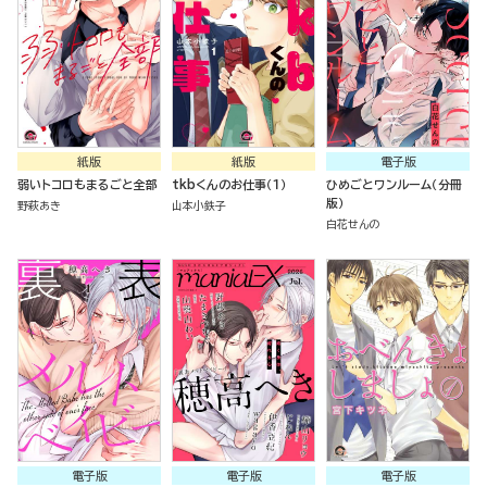
紙版
紙版
電子版
弱いトコロもまるごと全部
tkbくんのお仕事（１）
ひめごとワンルーム（分冊
版）
野萩あき
山本小鉄子
白花せんの
電子版
電子版
電子版