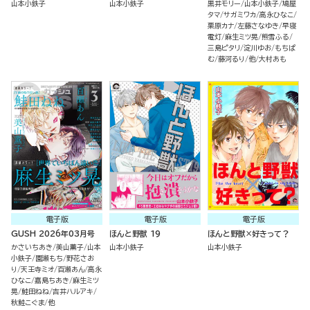
山本小鉄子
山本小鉄子
黒井モリー
山本小鉄子
鳩屋
タマ
サガミワカ
高永ひなこ
栗原カナ
左藤さなゆき
早寝
電灯
麻生ミツ晃
熊雪ふる
三島ピタリ
淀川ゆお
もちぱ
む
藤河るり
他
大村あも
電子版
電子版
電子版
GUSH 2026年03月号
ほんと野獣 19
ほんと野獣×好きって？
かさいちあき
美山薫子
山本
山本小鉄子
山本小鉄子
小鉄子
園瀬もち
野花さお
り
天王寺ミオ
百瀬あん
高永
ひなこ
嘉島ちあき
麻生ミツ
晃
鮭田ねね
吉井ハルアキ
秋鮭こぐま
他