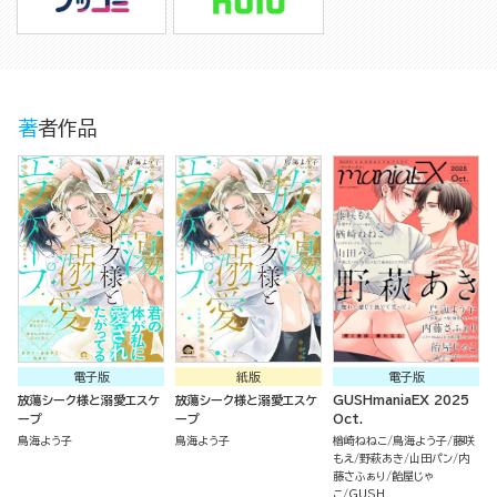
著者作品
電子版
紙版
電子版
放蕩シーク様と溺愛エスケ
放蕩シーク様と溺愛エスケ
GUSHmaniaEX 2025
ープ
ープ
Oct.
鳥海よう子
鳥海よう子
楢崎ねねこ
鳥海よう子
藤咲
もえ
野萩あき
山田パン
内
藤さふぁり
飴屋じゃ
こ
GUSH