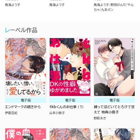
鳥海よう子
鳥海よう子
鳥海よう子
野田のんだ
やん
ちゃ
九羊ボン
レーベル作品
電子版
電子版
電子版
エンドマークの続きから
tkbくんのお仕事 （1）
縛ってほどいてとろけて甘
えて 特典小冊子
伊香亞紀
山本小鉄子
野萩あき