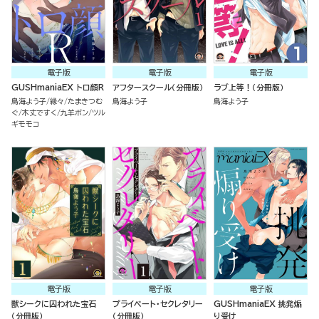
電子版
電子版
電子版
GUSHmaniaEX トロ顔R
アフタースクール（分冊版）
ラブ上等！（分冊版）
鳥海よう子
縁々
たまきつむ
鳥海よう子
鳥海よう子
ぐ
木丈ですく
九羊ボン
ツル
ギモモコ
電子版
電子版
電子版
獣シークに囚われた宝石
プライベート・セクレタリー
GUSHmaniaEX 挑発煽
（分冊版）
（分冊版）
り受け