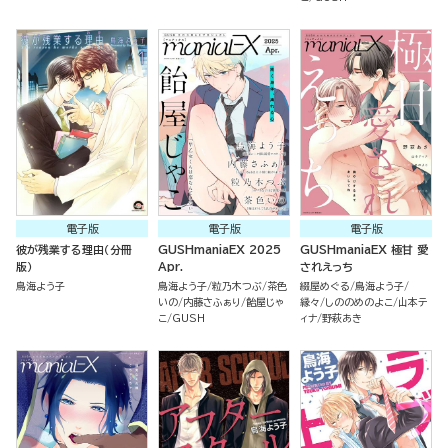
電子版
電子版
電子版
彼が残業する理由（分冊
GUSHmaniaEX 2025
GUSHmaniaEX 極甘 愛
版）
Apr.
されえっち
鳥海よう子
鳥海よう子
粒乃木つぶ
茶色
綴屋めぐる
鳥海よう子
いの
内藤さふぁり
飴屋じゃ
縁々
しののめのよこ
山本テ
こ
GUSH
ィナ
野萩あき