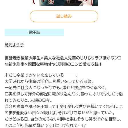
試し読み
電子版
鳥海よう子
世話焼き後輩大学生×美人な社会人先輩のじりじりラブほかワンコ
な新米刑事×頑固な堅物オヤジ刑事のコンビ愛も収録！
未だに卒業できない恋をしている―――。
大学時代から後輩の洋介に片想いをしている日菜。
一足先に社会人になった今でも、洋介と接点をつくるべく、
口実を探して洋介の部屋に転がり込んだり、酔ったふりで少しだけ触
れてみたりと、未練の日々。
洋介も食事や風呂を用意して甲斐甲斐しく世話を焼いてくれるし、こ
のまま他愛ない日々が続けば、それだけで幸せだと思っていた。
だけどある日、自分の知らない相手と楽しそうに笑う洋介を目撃し、
その上「俺、先輩が嫌いです」と告げられて…!?