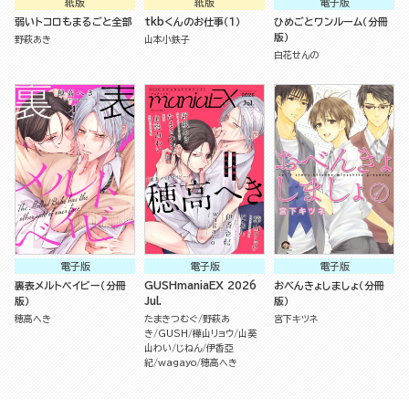
紙版
紙版
電子版
弱いトコロもまるごと全部
tkbくんのお仕事（１）
ひめごとワンルーム（分冊
版）
野萩あき
山本小鉄子
白花せんの
電子版
電子版
電子版
裏表メルトベイビー（分冊
GUSHmaniaEX 2026
おべんきょしましょ（分冊
版）
Jul.
版）
穂高へき
たまきつむぐ
野萩あ
宮下キツネ
き
GUSH
樺山リョウ
山葵
山わい
じねん
伊香亞
紀
wagayo
穂高へき