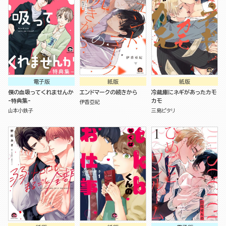
電子版
紙版
紙版
僕の血吸ってくれませんか
エンドマークの続きから
冷蔵庫にネギがあったカモ
-特典集-
カモ
伊香亞紀
山本小鉄子
三島ピタリ