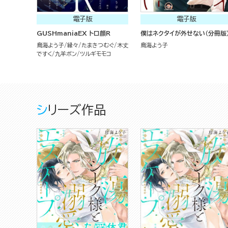
電子版
電子版
GUSHmaniaEX トロ顔R
僕はネクタイが外せない（分冊版
鳥海よう子
縁々
たまきつむぐ
木丈
鳥海よう子
ですく
九羊ボン
ツルギモモコ
シリーズ作品