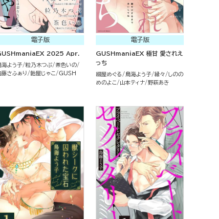
電子版
電子版
GUSHmaniaEX 2025 Apr.
GUSHmaniaEX 極甘 愛されえ
っち
鳥海よう子
粒乃木つぶ
茶色いの
内藤さふぁり
飴屋じゃこ
GUSH
綴屋めぐる
鳥海よう子
縁々
しのの
めのよこ
山本ティナ
野萩あき