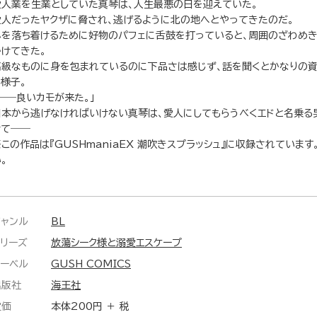
愛人業を生業としていた真琴は、人生最悪の日を迎えていた。
愛人だったヤクザに脅され、逃げるように北の地へとやってきたのだ。
心を落ち着けるために好物のパフェに舌鼓を打っていると、周囲のざわめ
かけてきた。
高級なものに身を包まれているのに下品さは感じず、話を聞くとかなりの
る様子。
「――良いカモが来た。」
日本から逃げなければいけない真琴は、愛人にしてもらうべくエドと名乗る
けて――
※この作品は『GUSHmaniaEX 潮吹きスプラッシュ』に収録されていま
。
ジャンル
BL
シリーズ
放蕩シーク様と溺愛エスケープ
レーベル
GUSH COMICS
出版社
海王社
定価
本体200円 ＋ 税