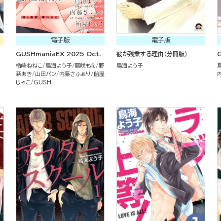
電子版
電子版
GUSHmaniaEX 2025 Oct.
彼が残業する理由（分冊版）
楢崎ねねこ
鳥海よう子
藤咲もえ
野
鳥海よう子
萩あき
山田パン
内藤さふぁり
飴屋
じゃこ
GUSH