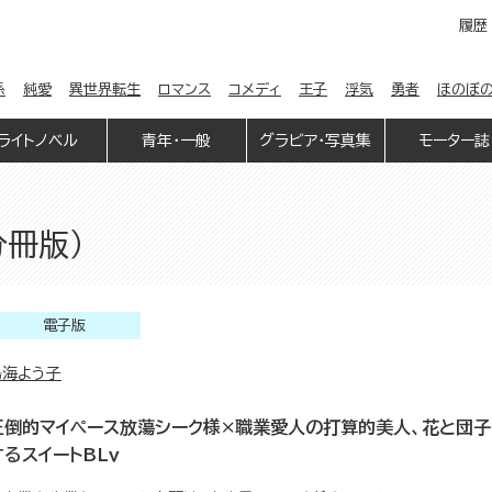
履歴
係
純愛
異世界転生
ロマンス
コメディ
王子
浮気
勇者
ほのぼ
ライトノベル
青年・一般
グラビア・写真集
モーター誌
分冊版）
電子版
鳥海よう子
圧倒的マイペース放蕩シーク様×職業愛人の打算的美人、花と団
するスイートBLｖ