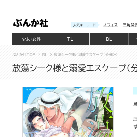
オフィス
三角関
人気キーワード
少女・女性
TL
BL
ぶんか社TOP
BL
放蕩シーク様と溺愛エスケープ（分冊版）
放蕩シーク様と溺愛エスケープ（