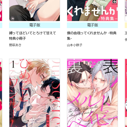
電子版
電子版
縛ってほどいてとろけて甘えて
僕の血吸ってくれませんか -特典
特典小冊子
集-
野萩あき
山本小鉄子