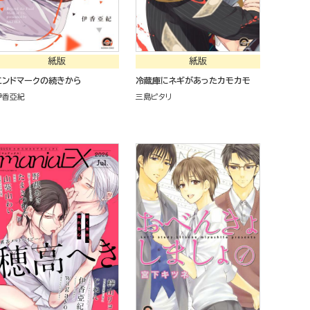
紙版
紙版
エンドマークの続きから
冷蔵庫にネギがあったカモカモ
伊香亞紀
三島ピタリ