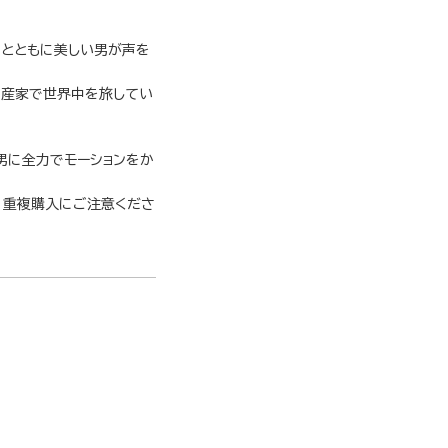
きとともに美しい男が声を
資産家で世界中を旅してい
男に全力でモーションをか
す。重複購入にご注意くださ