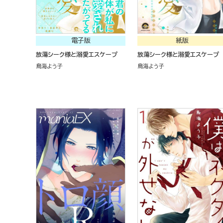
電子版
紙版
放蕩シーク様と溺愛エスケープ
放蕩シーク様と溺愛エスケープ
鳥海よう子
鳥海よう子