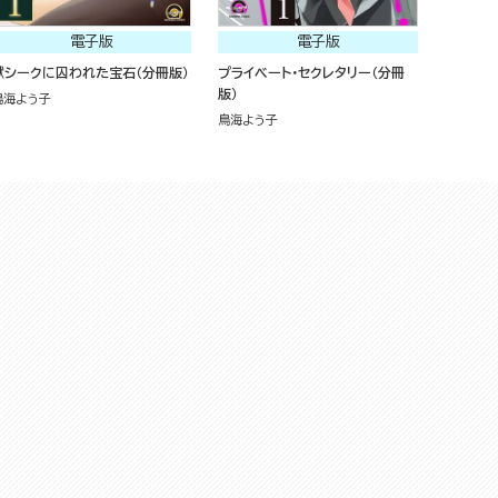
電子版
電子版
獣シークに囚われた宝石（分冊版）
プライベート・セクレタリー（分冊
版）
鳥海よう子
鳥海よう子