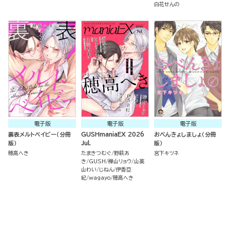
白花せんの
電子版
電子版
電子版
裏表メルトベイビー（分冊
GUSHmaniaEX 2026
おべんきょしましょ（分冊
版）
Jul.
版）
穂高へき
たまきつむぐ
野萩あ
宮下キツネ
き
GUSH
樺山リョウ
山葵
山わい
じねん
伊香亞
紀
wagayo
穂高へき