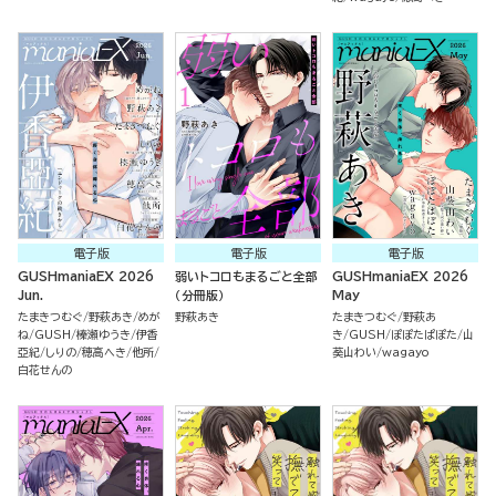
電子版
電子版
電子版
GUSHmaniaEX 2026
弱いトコロもまるごと全部
GUSHmaniaEX 2026
Jun.
（分冊版）
May
たまきつむぐ
野萩あき
めが
野萩あき
たまきつむぐ
野萩あ
ね
GUSH
榛瀬ゆうき
伊香
き
GUSH
ぽぽたぱぽた
山
亞紀
しりの
穂高へき
他所
葵山わい
wagayo
白花せんの