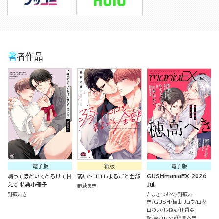
著者作品
電子版
紙版
電子版
縛ってほどいてとろけて甘
弱いトコロもまるごと全部
GUSHmaniaEX 2026
えて 特典小冊子
Jul.
野萩あき
野萩あき
たまきつむぐ
野萩あ
き
GUSH
樺山リョウ
山葵
山わい
じねん
伊香亞
紀
wagayo
穂高へき