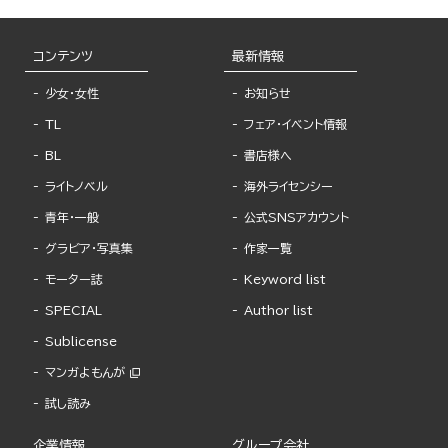
コンテンツ
最新情報
少女・女性
お知らせ
TL
フェア・イベント情報
BL
書店様へ
ライトノベル
海外ライセンシー
青年・一般
公式SNSアカウント
グラビア・写真集
作家一覧
モーター誌
Keyword list
SPECIAL
Author list
Sublicense
マンガよもんが
試し読み
企業情報
グループ会社