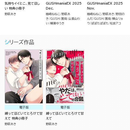
気持ちイイとこ、見てほし
GUSHmaniaEX 2025
GUSHmaniaEX 2025
い 特典小冊子
Dec.
Nov.
野萩あき
楢崎ねねこ
野萩あ
楢崎ねねこ
野萩あき
野田の
き
GUSH
黒埼
山葵山わ
んだ
GUSH
黒埼
樺山リョ
い
榛瀬ゆうき
ウ
ぽぽたぱぽた
松吉アコ
シリーズ作品
電子版
電子版
縛ってほどいてとろけて甘
縛ってほどいてとろけて甘
えて 特典小冊子
えて
野萩あき
野萩あき