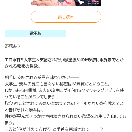
試し読み
電子版
野萩あき
エロ系甘S大学生×支配されたい願望強めのM気質、限界までとか
される秘密の性欲。
相手に支配される感覚を味わいたい――。
大学生・湊斗の誰にも言えない秘密はM気質だということ。
しかしある日偶然、友人の琉生にゲイ向けSMマッチングアプリを使
っていることがバレてしまう！
「どんなことされてみたいと思ってたの？ 引かないから教えてよ」
と告げられた湊斗は、
性癖が歪んだきっかけや射精させられたい欲望を琉生に告白してし
まう。
すると「俺が叶えてあげる」と手首を束縛されて……!?