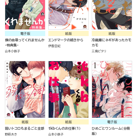
電子版
紙版
紙版
僕の血吸ってくれませんか
エンドマークの続きから
冷蔵庫にネギがあったカモ
-特典集-
カモ
伊香亞紀
山本小鉄子
三島ピタリ
紙版
紙版
電子版
弱いトコロもまるごと全部
tkbくんのお仕事（１）
ひめごとワンルーム（分冊
版）
野萩あき
山本小鉄子