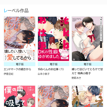
レーベル作品
電子版
電子版
電子版
エンドマークの続きから
tkbくんのお仕事 （1）
縛ってほどいてとろけて甘
えて 特典小冊子
伊香亞紀
山本小鉄子
野萩あき