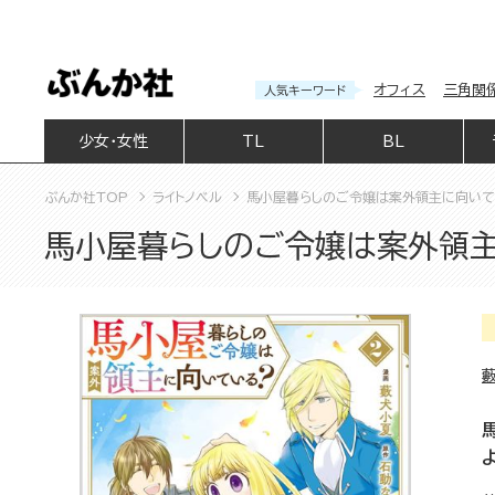
オフィス
三角関
人気キーワード
少女・女性
TL
BL
ぶんか社TOP
ライトノベル
馬小屋暮らしのご令嬢は案外領主に向いて
馬小屋暮らしのご令嬢は案外領主