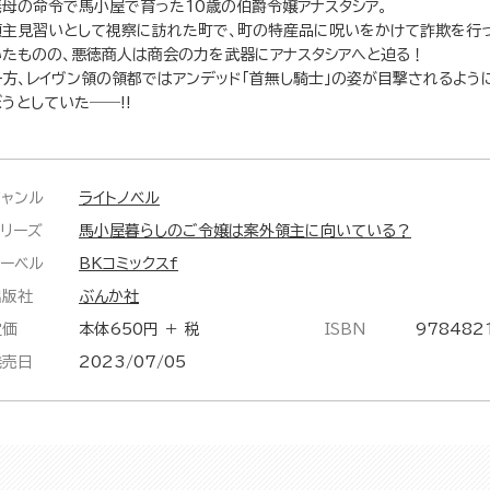
義母の命令で馬小屋で育った10歳の伯爵令嬢アナスタシア。
領主見習いとして視察に訪れた町で、町の特産品に呪いをかけて詐欺を行
いたものの、悪徳商人は商会の力を武器にアナスタシアへと迫る！
一方、レイヴン領の領都ではアンデッド「首無し騎士」の姿が目撃されるよう
うとしていた――!!
ジャンル
ライトノベル
シリーズ
馬小屋暮らしのご令嬢は案外領主に向いている？
レーベル
BKコミックスf
出版社
ぶんか社
定価
本体650円 ＋ 税
ISBN
978482
発売日
2023/07/05