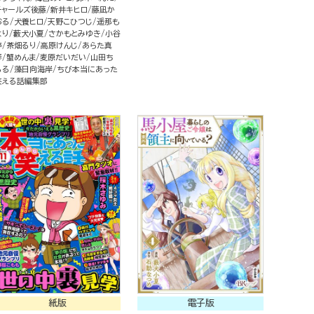
チャールズ後藤
新井キヒロ
藤凪か
おる
犬養ヒロ
天野こひつじ
遥那も
より
藪犬小夏
さかもとみゆき
小谷
梓
茶畑るり
高原けんじ
あらた真
琴
蟹めんま
麦原だいだい
山田ち
るる
藻日向海岸
ちび本当にあった
笑える話編集部
紙版
電子版