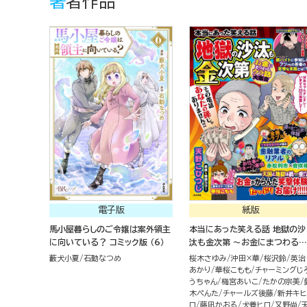
著者作品
電子版
紙版
馬小屋暮らしのご令嬢は案外領主
本当にあった笑える話 地獄の沙
に向いている？ コミック版 （6）
汰も金次第 ～お金にまつわるウ
ラ話大集合～
藪犬小夏
石動なつめ
桜木さゆみ
沖田×華
桜沢鈴
英治
あかり
華桜こもも
チャーミングじ
うちゃん
梅宮あいこ
たかの宗美
木ぺんた
チャールズ後藤
新井キヒ
ロ
藤凪かおる
犬養ヒロ
又野尚