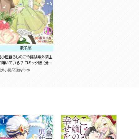
電子版
馬小屋暮らしのご令嬢は案外領主
に向いている？ コミック版 （分冊
版）
藪犬小夏
石動なつめ