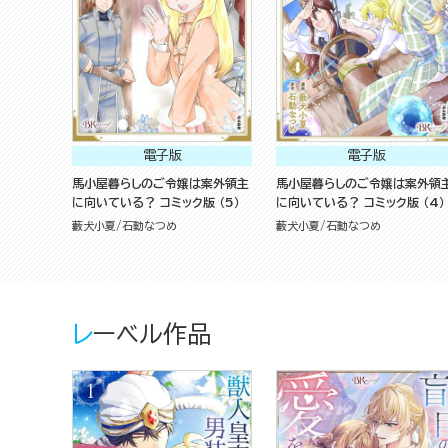
電子版
電子版
馬小屋暮らしのご令嬢は案外領主
馬小屋暮らしのご令嬢は案外領
に向いている？ コミック版 （5）
に向いている？ コミック版 （4）
藪犬小夏
石動なつめ
藪犬小夏
石動なつめ
レーベル作品