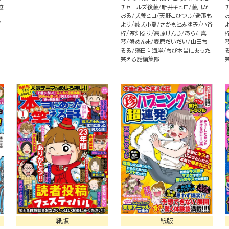
笹
チャールズ後藤
新井キヒロ
藤凪か
おる
犬養ヒロ
天野こひつじ
遥那も
より
藪犬小夏
さかもとみゆき
小谷
梓
茶畑るり
高原けんじ
あらた真
琴
蟹めんま
麦原だいだい
山田ち
るる
藻日向海岸
ちび本当にあった
笑える話編集部
紙版
紙版