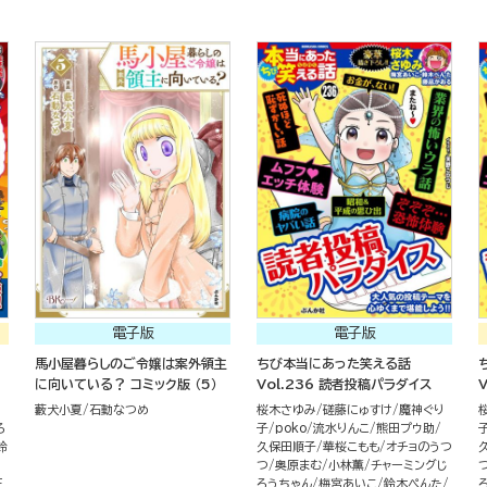
電子版
電子版
馬小屋暮らしのご令嬢は案外領主
ちび本当にあった笑える話
に向いている？ コミック版 （5）
Vol.236 読者投稿パラダイス
藪犬小夏
石動なつめ
桜木さゆみ
磋藤にゅすけ
魔神ぐり
ろ
子
poko
流水りんこ
熊田プウ助
鈴
久保田順子
華桜こもも
オチョのうつ
つ
奥原まむ
小林薫
チャーミングじ
天
ろうちゃん
梅宮あいこ
鈴木ぺんた