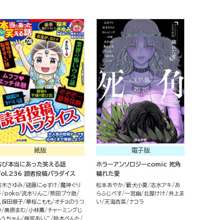
紙版
電子版
ちび本当にあった笑える話
ホラーアンソロジーcomic 死角
Vol.236 読者投稿パラダイス
穢れた愛
桜木さゆみ
磋藤にゅすけ
魔神ぐり
松本あやか
藪犬小夏
志水アキ
あ
子
poko
流水りんこ
熊田プウ助
らふじぺす
一宮幽
北屋けけ
井上ま
久保田順子
華桜こもも
オチョのうつ
い
天海杏菜
ナコラ
つ
奥原まむ
小林薫
チャーミングじ
ろうちゃん
梅宮あいこ
鈴木ぺんた