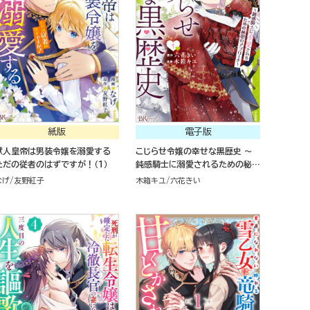
紙版
電子版
獣人皇帝は男装令嬢を溺愛する
こじらせ令嬢の幸せな黒歴史 ～
ただの従者のはずですが！（１）
鈍感騎士に溺愛されるための秘密
のアプローチ～ コミック版 （1）
なげ
友野紅子
木箱キユ
六花きい