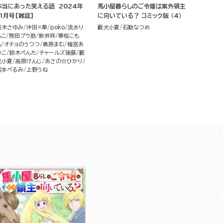
本当にあった笑える話 2024年
馬小屋暮らしのご令嬢は案外領主
11月号[雑誌]
に向いている？ コミック版 （4）
桜木さゆみ
沖田×華
poko
流水り
藪犬小夏
石動なつめ
んこ
熊田プウ助
新井祥
華桜こも
も
オチョのうつつ
奥原まむ
梅宮あ
いこ
鈴木ぺんた
チャールズ後藤
藪
犬小夏
高原けんじ
あさの☆ひかり
宮本ぺるみ
上野うね