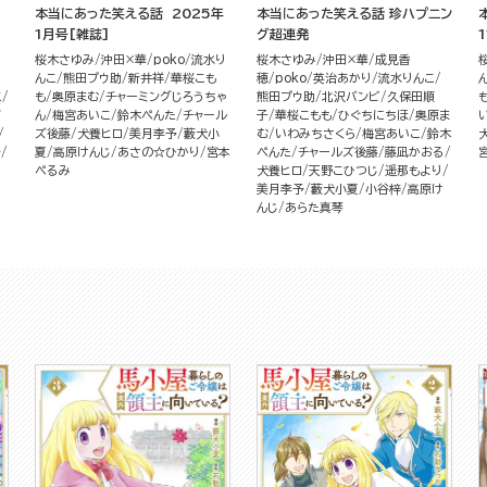
本当にあった笑える話 2025年
本当にあった笑える話 珍ハプニン
1月号[雑誌]
グ超連発
桜木さゆみ
沖田×華
poko
流水り
桜木さゆみ
沖田×華
成見香
んこ
熊田プウ助
新井祥
華桜こも
穂
poko
英治あかり
流水りんこ
こ
も
奥原まむ
チャーミングじろうちゃ
熊田プウ助
北沢バンビ
久保田順
ズ
ん
梅宮あいこ
鈴木ぺんた
チャール
子
華桜こもも
ひぐちにちほ
奥原ま
ズ後藤
犬養ヒロ
美月李予
藪犬小
む
いわみちさくら
梅宮あいこ
鈴木
予
夏
高原けんじ
あさの☆ひかり
宮本
ぺんた
チャールズ後藤
藤凪かおる
ぺるみ
犬養ヒロ
天野こひつじ
遥那もより
美月李予
藪犬小夏
小谷梓
高原け
んじ
あらた真琴