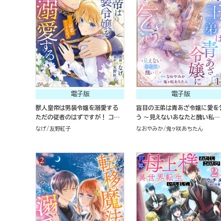
電子版
電子版
獣人皇帝は男装令嬢を溺愛する
盲目の王弟は青あざ令嬢に愛を
ただの従者のはずですが！ コミッ
う ～見えないあなたと醜い私～
ク版 （1）
コミック版（分冊版）
なげ
友野紅子
なおやみか
鬼ヶ咲あちたん