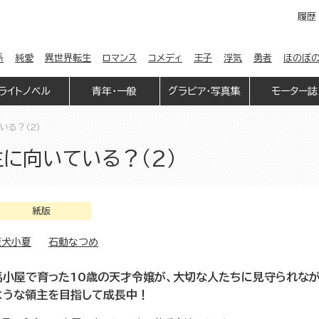
履歴
係
純愛
異世界転生
ロマンス
コメディ
王子
浮気
勇者
ほのぼ
ライトノベル
青年・一般
グラビア・写真集
モーター誌
いる？（2）
に向いている？（2）
紙版
藪犬小夏
石動なつめ
馬小屋で育った10歳の天才令嬢が、大切な人たちに見守られな
ような領主を目指して成長中！