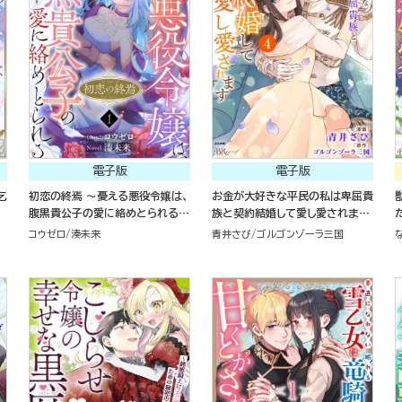
電子版
電子版
乞
初恋の終焉 ～憂える悪役令嬢は、
お金が大好きな平民の私は卑屈貴
腹黒貴公子の愛に絡めとられる～
族と契約結婚して愛し愛されます
コミック版（分冊版）
コミック版 （4）
コウゼロ
湊未来
青井さび
ゴルゴンゾーラ三国