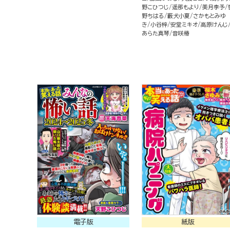
野こひつじ
遥那もより
美月李予
野ちはる
藪犬小夏
さかもとみゆ
き
小谷梓
安堂ミキオ
高原けんじ
あらた真琴
音咲椿
電子版
紙版