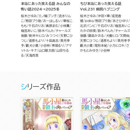
本当にあった笑える話 みんなの
ちび本当にあった笑える話
怖い話2024→2025冬
Vol.231 病院ハプニング
桜木さゆみ
三ノ輪ブン子
流水りん
桜木さゆみ
沖田×華
成見香
こ
熊田プウ助
おーはしるい
華桜こ
穂
poko
熊田プウ助
あさひゆり
もも
千石のりお
奥原まむ
小林薫
北沢バンビ
千石のりお
梅宮あい
梅宮あいこ
鈴木ぺんた
チャールズ
たかの宗美
鈴木ぺんた
チャール
後藤
新井キヒロ
みつつぐ
天野こひ
後藤
藤凪かおる
犬養ヒロ
又野尚
つじ
遥那もより
十凪高志
美月李
天野こひつじ
遥那もより
美月李
予
藪犬小夏
小谷梓
茶畑るり
アマ
藪犬小夏
尾形未紀
小乃ヒロキ
さ
ットル・キナ
山口敏太郎
山田ちる
かもとみゆき
小谷梓
る
天海杏菜
シリーズ作品