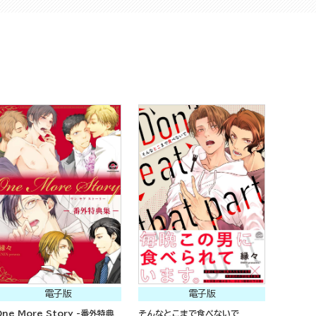
電子版
電子版
One More Story -番外特典
そんなとこまで食べないで