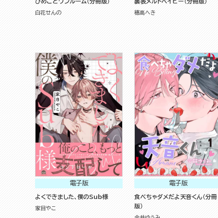
ひめごとワンルーム（分冊版）
裏表メルトベイビー（分冊版）
白花せんの
穂高へき
電子版
電子版
よくできました、僕のSub様
食べちゃダメだよ天音くん（分冊
版）
家目やこ
今井ゆうみ