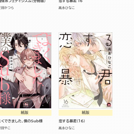
純情系フェティシズム（分冊版）
恋する暴君 16
夏目かつら
高永ひなこ
紙版
紙版
よくできました、僕のSub様
恋する暴君（１６）
家目やこ
高永ひなこ