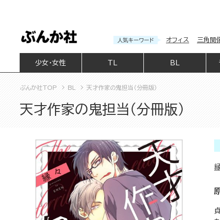
オフィス
三角関
人気キーワード
少女・女性
TL
BL
ぶんか社TOP
BL
天才作家の鬼担当（分冊版）
天才作家の鬼担当（分冊版）