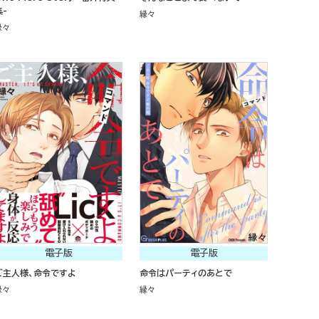
集-
縁々
縁々
電子版
電子版
ご主人様、命令ですよ
命令はパーティのあとで
縁々
縁々