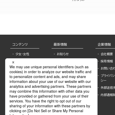
コンテンツ
最新情報
企業情報
少女・女性
お知らせ
会社概要
TL
フェア・イベント情
採用情報
報
BL
お問い合
書店様へ
ライトノベル
プライバシ
海外ライセンシー
シー
青年・一般
公式SNSアカウ
外部送信
グラビア・写真
ント
集
内部通報
作家一覧
モーター誌
Keyword list
SPECIAL
Author list