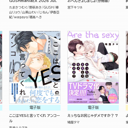
GUSHmaniaEX 2026 Jul.
おべんきょしましょ（分冊版）
たまきつむぐ
野萩あき
GUSH
樺
宮下キツネ
山リョウ
山葵山わい
じねん
伊香亞
紀
wagayo
穂高へき
電子版
電子版
ここはYESと言ってくれ アンコー
えっちなお尻じゃダメですか？ 7
ル
鳩屋タマ
吉井ハルアキ