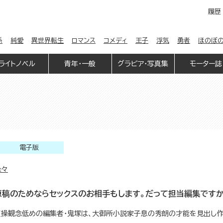
履歴
係
純愛
異世界転生
ロマンス
コメディ
王子
浮気
勇者
ほのぼ
ライトノベル
青年・一般
グラビア・写真集
モーター誌
電子版
縁々
原稿のためならセックスのお相手もします。だって担当編集ですか
貞操観念低めの編集者・鬼塚は、大御所小説家子息の秀朗の才能を見出し作