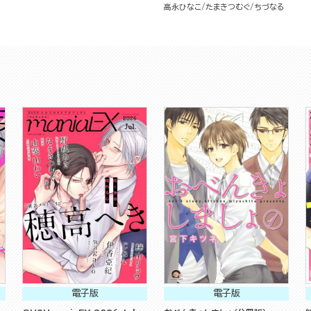
高永ひなこ
たまきつむぐ
ちづなる
電子版
電子版