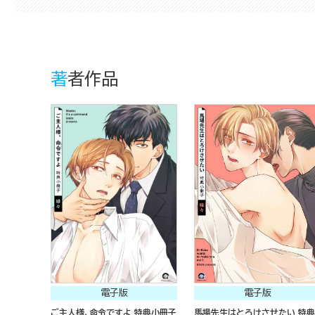
著者作品
電子版
電子版
ご主人様、命令ですよ 特典小冊子
馬場先生はとろけさせたい 特典