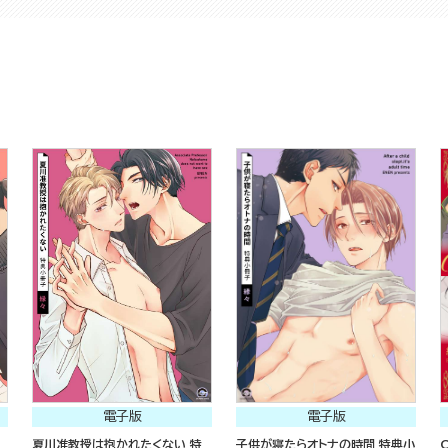
電子版
電子版
夏川准教授は抱かれたくない 特
子供が寝たらオトナの時間 特典小