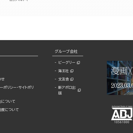
グループ会社
ビーグリー
海王社
わせ
文友舎
ーポリシー・サイトポリ
新アポロ出
版
先について
制度について