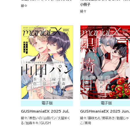
小冊子
縁々
縁々
電子版
電子版
GUSHmaniaEX 2025 Jul.
GUSHmaniaEX 2025 Jun.
縁々
茶色いの
山田パン
久留米く
縁々
藤咲もえ
野萩あき
飴屋じゃ
る
加森キキ
GUSH
こ
黒埼