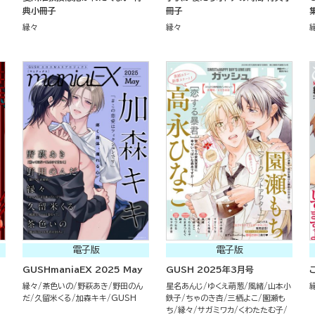
典小冊子
冊子
縁々
縁々
電子版
電子版
GUSHmaniaEX 2025 May
GUSH 2025年3月号
縁々
茶色いの
野萩あき
野田のん
星名あんじ
ゆくえ萌葱
風緒
山本小
だ
久留米くる
加森キキ
GUSH
鉄子
ちゃのき杏
三栖よこ
園瀬も
ち
縁々
サガミワカ
くわたたむ子