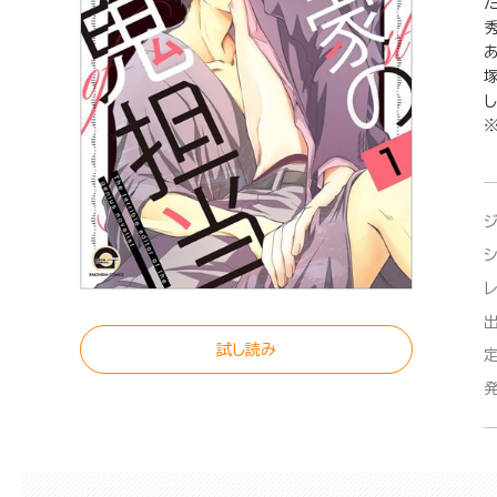
た
塚
試し読み