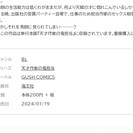
。
秀朗の生活能力は低くわがままだが、何より天賦の才に惚れこんでいるしセ
ある晩、出版社の受賞パーティー会場で、仕事のため担当作家のセックス相
。
しかしそれを秀朗に見られてしまい―――？
※この作品は単行本版『天才作家の鬼担当』に収録されています。重複購入
ジャンル
BL
シリーズ
天才作家の鬼担当
レーベル
GUSH COMICS
出版社
海王社
定価
本体200円 ＋ 税
発売日
2024/01/19