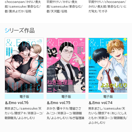
chocoanpan
かれい煮太
平飼やけい
かれい煮太
平飼やけい
chocoanpan
郎
samesuke
革命なむ
郎
samesuke
革命なむ
かれい煮太郎
革命なむ
いと
都
黒井よだか
伝地
都
天河藍
伝地
だ旬太
モガ子
シリーズ作品
電子版
電子版
電子版
＆.Emo vol.76
＆.Emo vol.75
＆.Emo vol.74
熊本まさし
samesuke
天
おかき
憂キテカ
増留ささ
熊本まさし
samesuke
天
たいら
隈世アキ
斧原ヨーコ
み
ニト
斧原ヨーコ
朝御飯
たいら
隈世アキ
あじ
にしえ
朝御飯丸
よふかしむり
丸
よふかしむり
ねぎ塩理論
ともか
斧原ヨーコ
朝御飯丸
よふかしむり