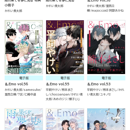
雨の果てを夢に見る 特典
雨の果てを夢に見る
＆.Emo vol.58
小冊子
かれい煮太郎
かれい煮太郎
里西立
樺
majoccoid
阿部あかね
かれい煮太郎
電子版
電子版
電子版
＆.Emo vol.56
＆.Emo vol.55
＆.Emo vol.53
かれい煮太郎
samesuke
平飼やけい
熊本まさ
平飼やけい
熊本まさし
かれ
里西立樺
7区
仁嶋中道
し
chocoanpan
かれい煮
い煮太郎
ユキノセ
太郎
あめのジジ
螺子じじ