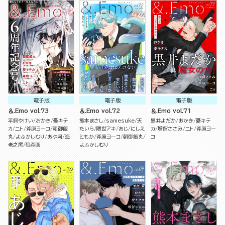
電子版
電子版
電子版
＆.Emo vol.73
＆.Emo vol.72
＆.Emo vol.71
平飼やけい
おかき
憂キテ
熊本まさし
samesuke
天
黒井よだか
おかき
憂キテ
カ
ニト
斧原ヨーコ
朝御飯
たいら
隈世アキ
あじ
にしえ
カ
増留ささみ
ニト
斧原ヨー
丸
よふかしむり
あゆ河
海
ともか
斧原ヨーコ
朝御飯丸
コ
老之尾
狼森圓
よふかしむり