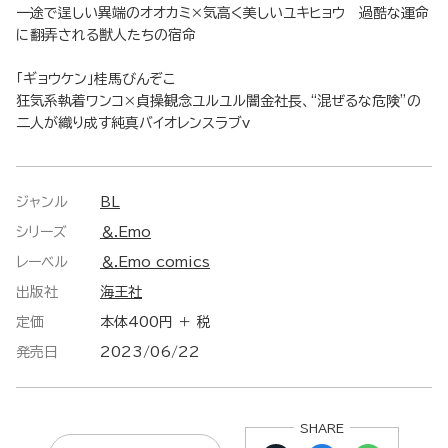
一途で逞しい異端のオオカミ×気高く美しいユキヒョウ 過酷な運命
に翻弄される獣人たちの宿命
「ギョウケン」桂馬びんぞこ
狂気系執着ワンコ×貞操観念ユルユル闇金社長、“混ぜるな危険”の
二人が織り成す純真バイオレンスラブv
ジャンル
BL
シリーズ
＆.Emo
レーベル
＆.Emo comics
出版社
海王社
定価
本体400円 ＋ 税
発売日
2023/06/22
SHARE