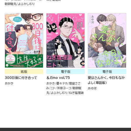
朝御飯丸
よふかしむり
紙版
電子版
電子版
300日後に付き合って
＆.Emo vol.75
愛はさんかく、今日もなか
よし（単話版）
おかき
おかき
憂キテカ
増留ささ
み
ニト
斧原ヨーコ
朝御飯
あゆ河
丸
よふかしむり
ねぎ塩理論