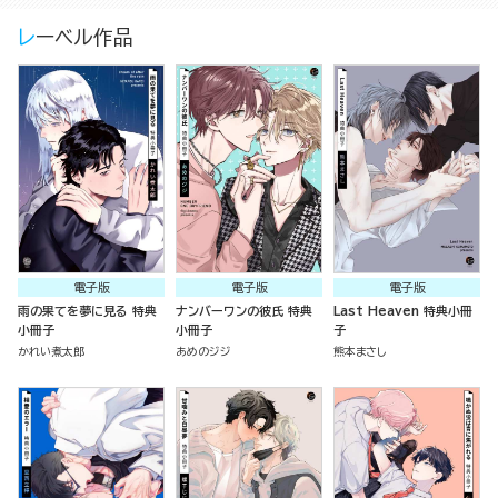
レーベル作品
電子版
電子版
電子版
雨の果てを夢に見る 特典
ナンバーワンの彼氏 特典
Last Heaven 特典小冊
小冊子
小冊子
子
かれい煮太郎
あめのジジ
熊本まさし