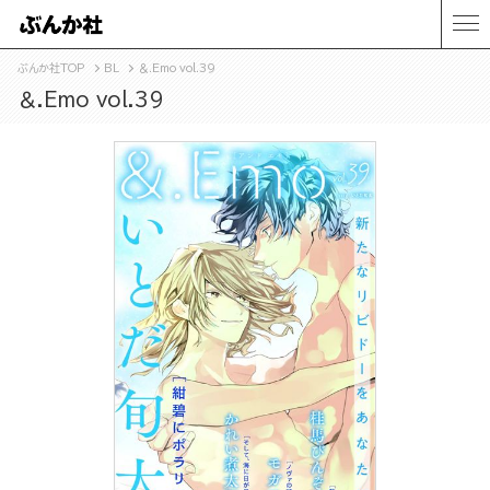
ぶんか社TOP
BL
＆.Emo vol.39
＆.Emo vol.39