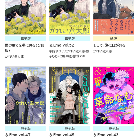
電子版
電子版
紙版
雨の果てを夢に見る（分冊
＆.Emo vol.52
そして、海に日が昇る
版）
平飼やけい
かれい煮太郎
螺
かれい煮太郎
子じじ
仁嶋中道
隈世アキ
かれい煮太郎
電子版
電子版
電子版
＆.Emo vol.47
＆.Emo vol.45
＆.Emo vol.43