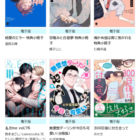
電子版
電子版
電子版
相愛のエラー 特典小冊子
甘噛みと白昼夢 特典小冊
鳴かぬ蛍は青に焦がれる
子
特典小冊子
里西立樺
螺子じじ
仁嶋中道
電子版
電子版
電子版
＆.Emo vol.76
無愛想ダーリンが今日も可
300日後に付き合って
愛い（分冊版）
熊本まさし
samesuke
天
おかき
たいら
隈世アキ
斧原ヨーコ
ねぎ塩理論