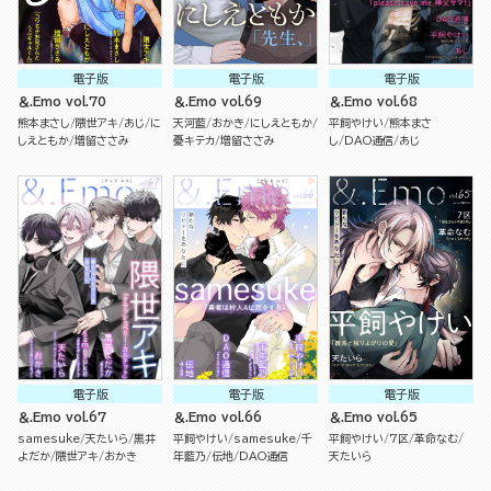
電子版
電子版
電子版
＆.Emo vol.70
＆.Emo vol.69
＆.Emo vol.68
熊本まさし
隈世アキ
あじ
に
天河藍
おかき
にしえともか
平飼やけい
熊本まさ
しえともか
増留ささみ
憂キテカ
増留ささみ
し
DAO通信
あじ
電子版
電子版
電子版
＆.Emo vol.67
＆.Emo vol.66
＆.Emo vol.65
samesuke
天たいら
黒井
平飼やけい
samesuke
千
平飼やけい
7区
革命なむ
よだか
隈世アキ
おかき
年藍乃
伝地
DAO通信
天たいら