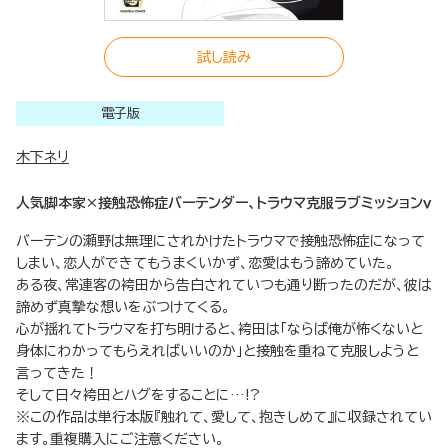
試し読み
電子版
木下ネリ
人気脚本家×接触恐怖症バーテンダー、トラウマ克服ラブミッションｖ
バーテンの瀬野は無理にされかけたトラウマで接触恐怖症になって
しまい、恋人ができてもうまくいかず、恋愛はもう諦めていた。
ある夜、常連客の袴田から告白されていつも通り断ったのだが、彼は
諦めず真摯な想いをぶつけてくる。
心が揺れてトラウマを打ち明けると、袴田は「ならば俺が怖くないと
身体にわかってもらえればいいのか」と接触を重ねて克服しようと
言ってきた！
そして日々袴田とハグをすることに…!?
※この作品は単行本版『触れて、愛して、抱きしめて』に収録されてい
ます。重複購入にご注意ください。