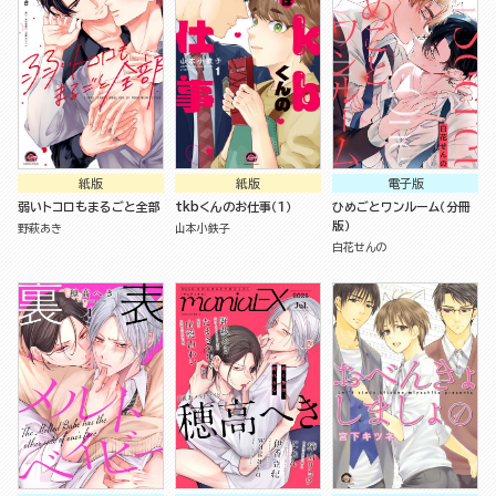
紙版
紙版
電子版
弱いトコロもまるごと全部
tkbくんのお仕事（１）
ひめごとワンルーム（分冊
版）
野萩あき
山本小鉄子
白花せんの