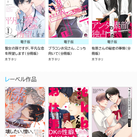
電子版
電子版
電子版
聖女の孫ですが、平凡な恋
ブラコンお兄さん、こっち
有原さんの秘密の事情（分
を所望します（分冊版）
向いて（分冊版）
冊版）
木下ネリ
木下ネリ
木下ネリ
レーベル作品