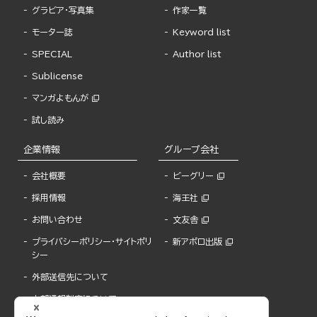
グラビア・写真集
作家一覧
モーター誌
Keyword list
SPECIAL
Author list
Sublicense
マンガよもんが
試し読み
企業情報
グループ会社
会社概要
ビーグリー
採用情報
海王社
お問い合わせ
文友舎
プライバシーポリシー・サイトポリ
新アポロ出版
シー
外部送信先について
内部通報制度について