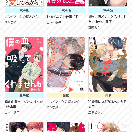
電子版
電子版
電子版
エンドマークの続きから
tkbくんのお仕事 （1）
縛ってほどいてとろけて甘
えて 特典小冊子
伊香亞紀
山本小鉄子
野萩あき
電子版
紙版
紙版
僕の血吸ってくれませんか
エンドマークの続きから
冷蔵庫にネギがあったカモ
-特典集-
カモ
伊香亞紀
山本小鉄子
三島ピタリ