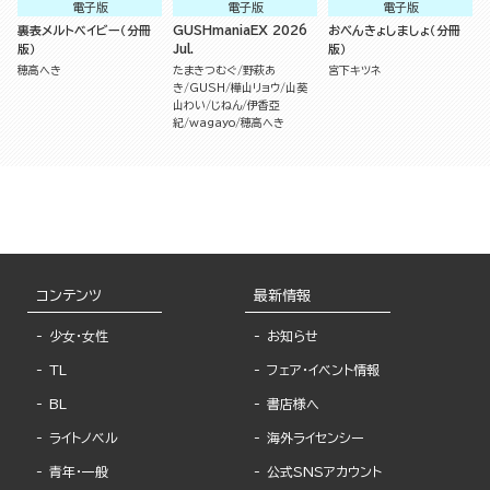
電子版
電子版
電子版
裏表メルトベイビー（分冊
GUSHmaniaEX 2026
おべんきょしましょ（分冊
版）
Jul.
版）
穂高へき
たまきつむぐ
野萩あ
宮下キツネ
き
GUSH
樺山リョウ
山葵
山わい
じねん
伊香亞
紀
wagayo
穂高へき
コンテンツ
最新情報
少女・女性
お知らせ
TL
フェア・イベント情報
BL
書店様へ
ライトノベル
海外ライセンシー
青年・一般
公式SNSアカウント