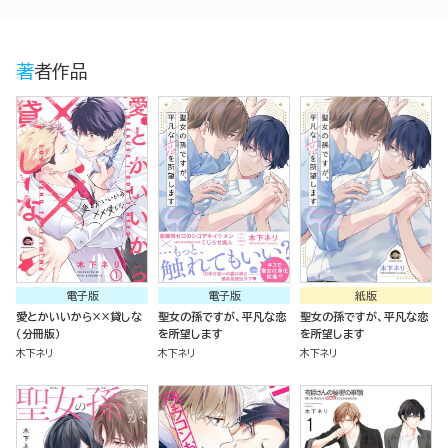
著者作品
電子版
電子版
紙版
愛とかいいから××貸しな
聖女の孫ですが、平凡な恋
聖女の孫ですが、平凡な恋
（分冊版）
を所望します
を所望します
木下ネリ
木下ネリ
木下ネリ