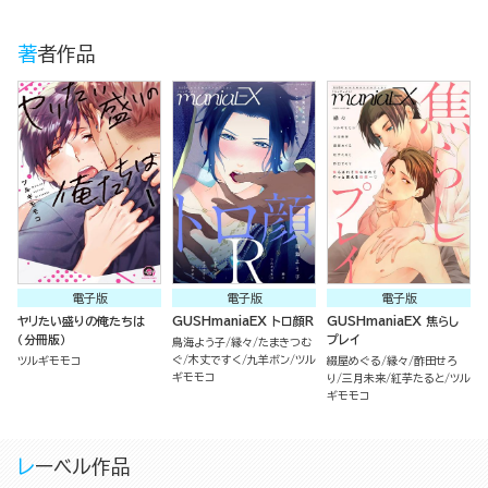
著者作品
電子版
電子版
電子版
ヤリたい盛りの俺たちは
GUSHmaniaEX トロ顔R
GUSHmaniaEX 焦らし
（分冊版）
プレイ
鳥海よう子
縁々
たまきつむ
ぐ
木丈ですく
九羊ボン
ツル
ツルギモモコ
綴屋めぐる
縁々
酢田せろ
ギモモコ
り
三月未来
紅芋たると
ツル
ギモモコ
レーベル作品