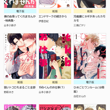
電子版
紙版
紙版
僕の血吸ってくれませんか
エンドマークの続きから
冷蔵庫にネギがあったカモ
-特典集-
カモ
伊香亞紀
山本小鉄子
三島ピタリ
紙版
紙版
電子版
弱いトコロもまるごと全部
tkbくんのお仕事（１）
ひめごとワンルーム（分冊
版）
野萩あき
山本小鉄子
白花せんの