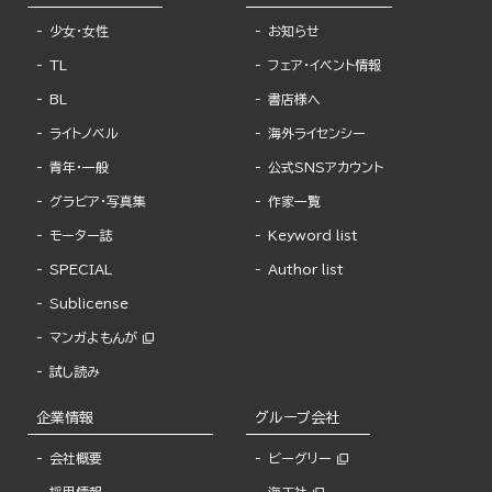
少女・女性
お知らせ
TL
フェア・イベント情報
BL
書店様へ
ライトノベル
海外ライセンシー
青年・一般
公式SNSアカウント
グラビア・写真集
作家一覧
モーター誌
Keyword list
SPECIAL
Author list
Sublicense
マンガよもんが
試し読み
企業情報
グループ会社
会社概要
ビーグリー