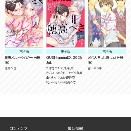
電子版
電子版
電子版
裏表メルトベイビー（分冊
GUSHmaniaEX 2026
おべんきょしましょ（分冊
版）
Jul.
版）
穂高へき
たまきつむぐ
野萩あ
宮下キツネ
き
GUSH
樺山リョウ
山葵
山わい
じねん
伊香亞
紀
wagayo
穂高へき
コンテンツ
最新情報