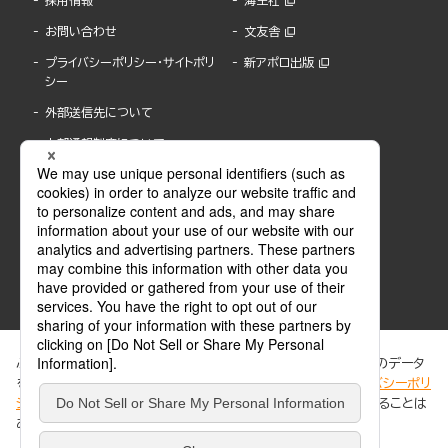
採用情報
海王社
お問い合わせ
文友舎
プライバシーポリシー・サイトポリ
新アポロ出版
シー
外部送信先について
内部通報制度について
ぶんか社が運営するサイトでは、利便性向上のためにCookie等のデータ
を使用しています。 当社のCookieについての詳細は、「
プライバシーポリ
シー
」をご覧ください。当サイトでは、訪問者の個人情報を追跡することは
ABJマークは、この電子書店・電子書籍配信サービスが、著作権者からコンテンツ使用許諾を
ありません。
得た正規版配信サービスであることを示す登録商標(登録番号 第6091713号)です。
ABJマークの詳細、ABJマークを掲示しているサービスの一覧はこちら。