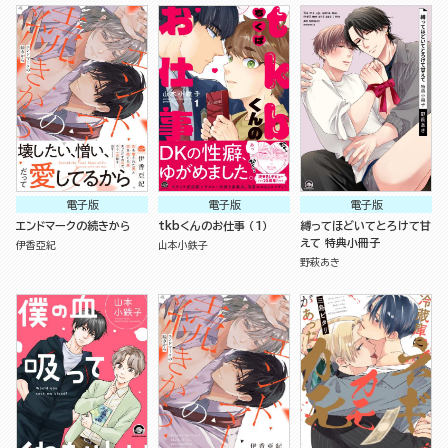
電子版
電子版
電子版
エンドマークの続きから
tkbくんのお仕事 （1）
縛ってほどいてとろけて甘
えて 特典小冊子
伊香亞紀
山本小鉄子
野萩あき