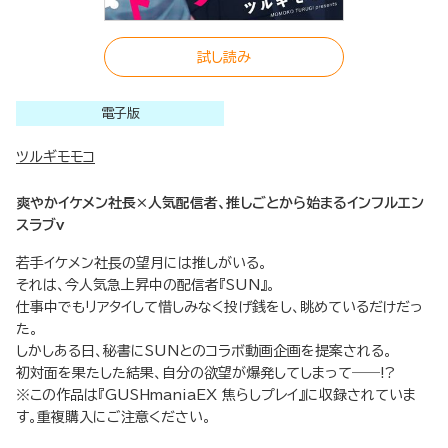
試し読み
電子版
ツルギモモコ
爽やかイケメン社長×人気配信者、推しごとから始まるインフルエン
スラブv
若手イケメン社長の望月には推しがいる。
それは、今人気急上昇中の配信者『SUN』。
仕事中でもリアタイして惜しみなく投げ銭をし、眺めているだけだっ
た。
しかしある日、秘書にSUNとのコラボ動画企画を提案される。
初対面を果たした結果、自分の欲望が爆発してしまって――!?
※この作品は『GUSHmaniaEX 焦らしプレイ』に収録されていま
す。重複購入にご注意ください。