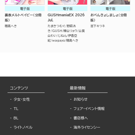
電子版
電子版
電子版
裏表メルトベイビー（分冊
GUSHmaniaEX 2026
おべんきょしましょ（分冊
版）
Jul.
版）
穂高へき
たまきつむぐ
野萩あ
宮下キツネ
き
GUSH
樺山リョウ
山葵
山わい
じねん
伊香亞
紀
wagayo
穂高へき
コンテンツ
最新情報
少女・女性
お知らせ
TL
フェア・イベント情報
BL
書店様へ
ライトノベル
海外ライセンシー