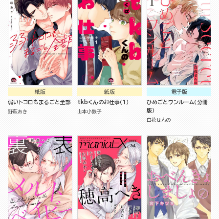
紙版
紙版
電子版
弱いトコロもまるごと全部
tkbくんのお仕事（１）
ひめごとワンルーム（分冊
版）
野萩あき
山本小鉄子
白花せんの