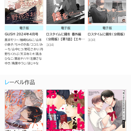
電子版
電子版
電子版
GUSH 2024年4月号
ロスタイムに餞を 番外編
ロスタイムに餞を（分冊版）
（分冊版） 【第1話】 【エキシ
黒井モリー
楢崎ねねこ
山本
ココミ
ビジョン】
小鉄子
ちゃのき杏
ココミ
み
ココミ
ーち
山中ヒコ
野花さおり
丹
野ちくわぶ
天王寺ミオ
高永
ひなこ
黒岩チハヤ
左藤さな
ゆき
鳥葉ゆうじ
ほじゃな
レーベル作品