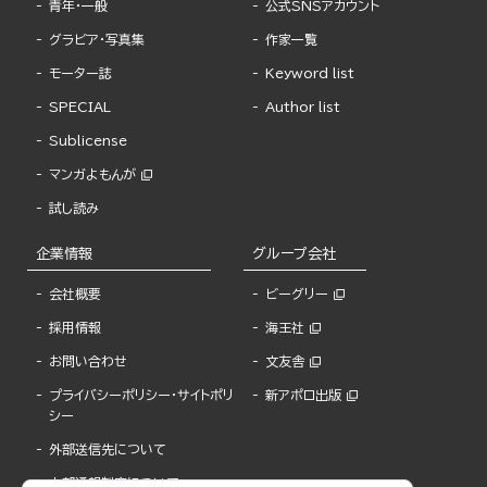
青年・一般
公式SNSアカウント
グラビア・写真集
作家一覧
モーター誌
Keyword list
SPECIAL
Author list
Sublicense
マンガよもんが
試し読み
企業情報
グループ会社
会社概要
ビーグリー
採用情報
海王社
お問い合わせ
文友舎
プライバシーポリシー・サイトポリ
新アポロ出版
シー
外部送信先について
内部通報制度について