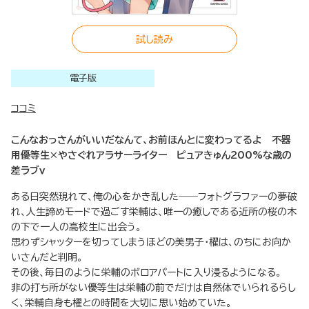
試し読み
電子版
ココミ
こんなおっさんがいいだなんて、お前ほんとに変わってるよ 不器
用優等生×やさぐれアラサーライター ピュアきゅん200%な歳の
差ラブｖ
ある日突然現れて、俺の心をかき乱した――フォトグラファーの夢破
れ、人生諦めモードで過ごす栄輔は、唯一の癒しである近所の桜の木
の下で一人の高校生に出会う。
思わずシャッターを切ってしまうほどの美男子・櫂は、のちにお向か
いさんだと判明。
その後、毎日のように栄輔のボロアパートに入り浸るようになる。
非の打ち所がない優等生は栄輔の前でだけは自然体でいられるらし
く、栄輔自身も櫂との時間を大切に思い始めていた。