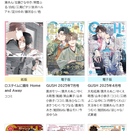
瀬あん
左藤さなゆき
熊雪ふ
る
白松
三島ピタリ
吉井ハル
アキ
淀川ゆお
藤河るり
他
紙版
電子版
電子版
ロスタイムに餞を Home
GUSH 2025年7月号
GUSH 2025年4月号
and Away
黒井モリー
黒木えぬこ
ゆく
大和名瀬
黒木えぬこ
ゆくえ
え萌葱
風緒
美山薫子
山本
萌葱
山本小鉄子
ココミ
三栖
ココミ
小鉄子
ココミ
高永ひなこ
た
よこ
山中ヒコ
丹野ちくわぶ
まきつむぐ
ちづなる
嘉島ち
天王寺ミオ
百瀬あん
たまき
あき
鮭田ねね
春山モト
今
つむぐ
鮭田ねね
ほじゃな
井ゆうみ
式夏緒