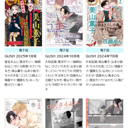
電子版
電子版
電子版
GUSH 2025年1月号
GUSH 2024年10月号
GUSH 2024年7月号
星名あんじ
黒井モリー
楢崎
大和名瀬
黒井モリー
楢崎ね
大和名瀬
美山薫子
山本小鉄
ねねこ
ゆくえ萌葱
かさいち
ねこ
かさいちあき
山本小鉄
子
ちゃのき杏
ココミ
鳩屋タ
あき
美山薫子
山本小鉄子
子
ココミ
サガミワカ
丹野ち
マ
園瀬もち
山中ヒコ
くわた
ちゃのき杏
ココミ
三栖よこ
くわぶ
天王寺ミオ
百瀬あん
たむ子
百瀬あん
高永ひな
鳩屋タマ
園瀬もち
みーち
左藤さなゆき
春山モト
橈や
こ
黒岩チハヤ
はかた
三島ピ
朝川さい
縁々
ひろ
中田アキラ
キシモト
依
タリ
akabeko
子