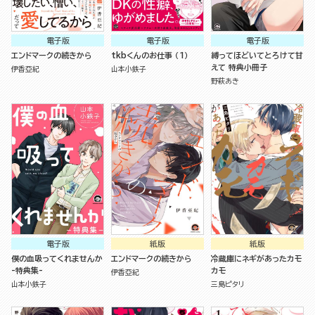
電子版
電子版
電子版
エンドマークの続きから
tkbくんのお仕事 （1）
縛ってほどいてとろけて甘
えて 特典小冊子
伊香亞紀
山本小鉄子
野萩あき
電子版
紙版
紙版
僕の血吸ってくれませんか
エンドマークの続きから
冷蔵庫にネギがあったカモ
-特典集-
カモ
伊香亞紀
山本小鉄子
三島ピタリ