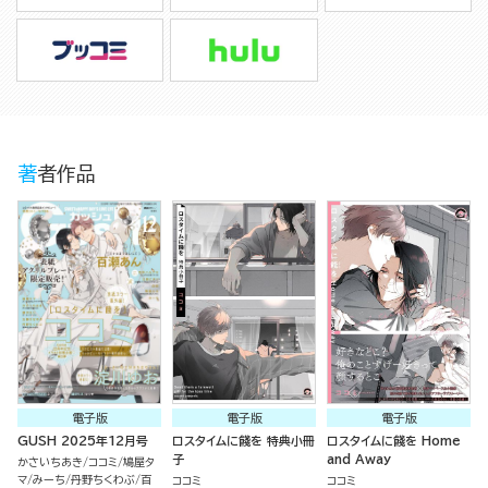
著者作品
電子版
電子版
電子版
GUSH 2025年12月号
ロスタイムに餞を 特典小冊
ロスタイムに餞を Home
子
and Away
かさいちあき
ココミ
鳩屋タ
マ
みーち
丹野ちくわぶ
百
ココミ
ココミ