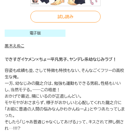
試し読み
電子版
黒木えぬこ
できすぎイケメン×ちょー平凡男子、ヤンデレ系幼なじみラブ！
容姿も成績も並、さして特徴も特技もない、そんなごくフツーの高校
生な俺。
一方、幼なじみの龍之介は、勉強も運動もできる男前。性格もいい
し、当然モテる。――この格差！
おかげで最近、隣にいるのが正直しんどい。
モヤモヤがおさまらず、様子がおかしいと心配してくれた龍之介に
「お前に普通の人間の悩みなんかわかんねーよ」とやつあたってしま
った。
そしたら「じゃあ普通じゃなくしてあげる」って、キスされて押し倒さ
れ…!!!?