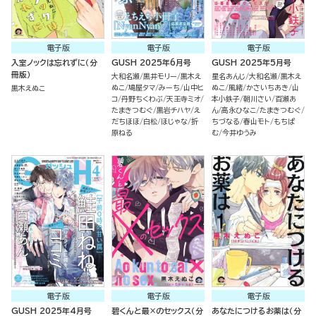
電子版
電子版
電子版
入室ノックは忘れずに（分
GUSH 2025年6月号
GUSH 2025年5月号
冊版）
大和名瀬
黒井モリー
黒木え
星名あんじ
大和名瀬
黒木え
ぬこ
鳩屋タマ
みーち
山中ヒ
ぬこ
風緒
かさいちあき
山
黒木えぬこ
コ
丹野ちくわぶ
天王寺ミオ
本小鉄子
朝川さい
百瀬あ
たまきつむぐ
黒岩チハヤ
え
ん
高永ひなこ
たまきつむぐ
だちほほ
白松
ほじゃな
折
ちづなる
春山モト
もちぱ
原ねる
む
今井ゆうみ
電子版
電子版
電子版
GUSH 2025年4月号
碧くんと最×のセックス（分
あなたにつけるお薬は（分