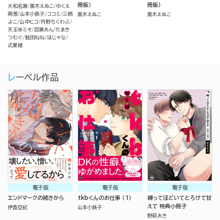
冊版）
冊版）
大和名瀬
黒木えぬこ
ゆくえ
萌葱
山本小鉄子
ココミ
三栖
黒木えぬこ
黒木えぬこ
よこ
山中ヒコ
丹野ちくわぶ
天王寺ミオ
百瀬あん
たまき
つむぐ
鮭田ねね
ほじゃな
式夏緒
レーベル作品
電子版
電子版
電子版
エンドマークの続きから
tkbくんのお仕事 （1）
縛ってほどいてとろけて甘
えて 特典小冊子
伊香亞紀
山本小鉄子
野萩あき