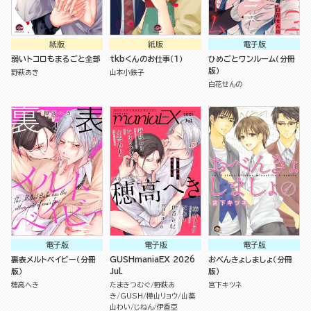
紙版
紙版
電子版
弱いトコロもまるごと全部
tkbくんのお仕事（１）
ひめごとワンルーム（分冊
版）
野萩あき
山本小鉄子
白花せんの
電子版
電子版
電子版
裏表メルトベイビー（分冊
GUSHmaniaEX 2026
おべんきょしましょ（分冊
版）
Jul.
版）
穂高へき
たまきつむぐ
野萩あ
宮下キツネ
き
GUSH
樺山リョウ
山葵
山わい
じねん
伊香亞