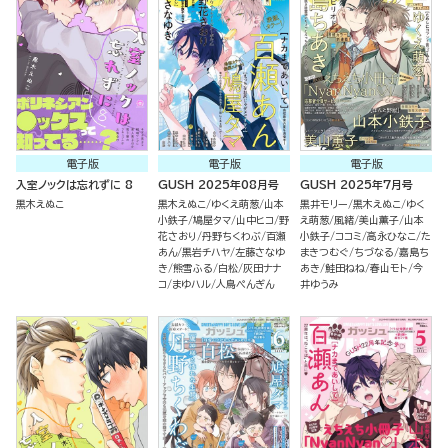
電子版
電子版
電子版
入室ノックは忘れずに 8
GUSH 2025年08月号
GUSH 2025年7月号
黒木えぬこ
黒木えぬこ
ゆくえ萌葱
山本
黒井モリー
黒木えぬこ
ゆく
小鉄子
鳩屋タマ
山中ヒコ
野
え萌葱
風緒
美山薫子
山本
花さおり
丹野ちくわぶ
百瀬
小鉄子
ココミ
高永ひなこ
た
あん
黒岩チハヤ
左藤さなゆ
まきつむぐ
ちづなる
嘉島ち
き
熊雪ふる
白松
灰田ナナ
あき
鮭田ねね
春山モト
今
コ
まゆハル
人鳥ぺんぎん
井ゆうみ