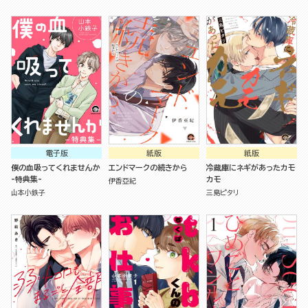
電子版
紙版
紙版
僕の血吸ってくれませんか
エンドマークの続きから
冷蔵庫にネギがあったカモ
-特典集-
カモ
伊香亞紀
山本小鉄子
三島ピタリ