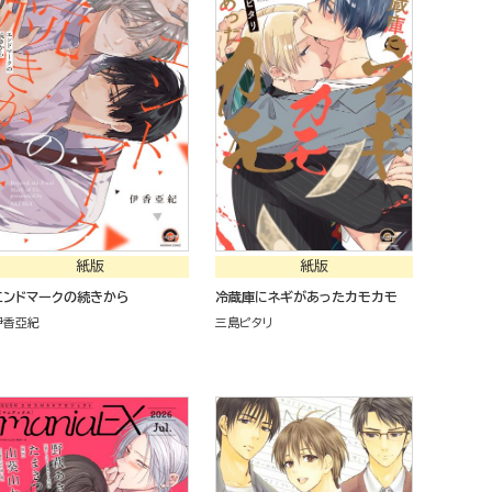
紙版
紙版
エンドマークの続きから
冷蔵庫にネギがあったカモカモ
伊香亞紀
三島ピタリ