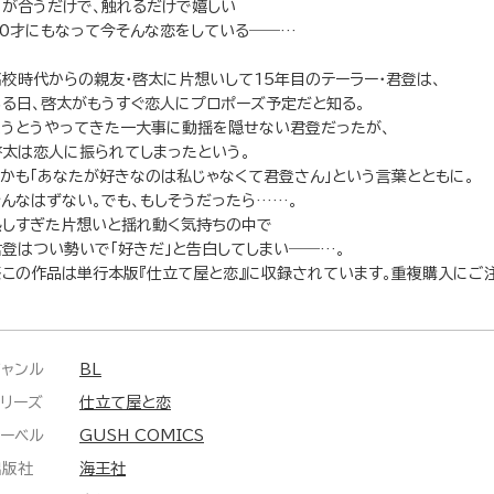
目が合うだけで、触れるだけで嬉しい
30才にもなって今そんな恋をしている――…
高校時代からの親友・啓太に片想いして15年目のテーラー・君登は、
ある日、啓太がもうすぐ恋人にプロポーズ予定だと知る。
とうとうやってきた一大事に動揺を隠せない君登だったが、
啓太は恋人に振られてしまったという。
しかも「あなたが好きなのは私じゃなくて君登さん」という言葉とともに。
そんなはずない。でも、もしそうだったら……。
熟しすぎた片想いと揺れ動く気持ちの中で
君登はつい勢いで「好きだ」と告白してしまい――…。
※この作品は単行本版『仕立て屋と恋』に収録されています。重複購入にご
ジャンル
BL
シリーズ
仕立て屋と恋
レーベル
GUSH COMICS
出版社
海王社