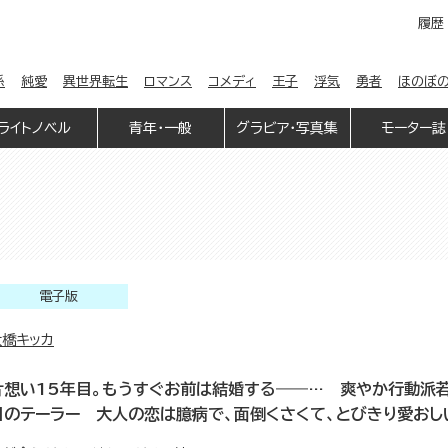
履歴
係
純愛
異世界転生
ロマンス
コメディ
王子
浮気
勇者
ほのぼ
ライトノベル
青年・一般
グラビア・写真集
モーター誌
電子版
大橋キッカ
片想い15年目。もうすぐお前は結婚する――… 爽やか行動派若
目のテーラー 大人の恋は臆病で、面倒くさくて、とびきり愛おし