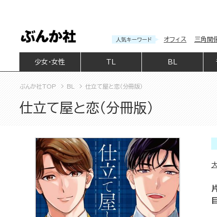
オフィス
三角関
人気キーワード
少女・女性
TL
BL
ぶんか社TOP
BL
仕立て屋と恋（分冊版）
仕立て屋と恋（分冊版）