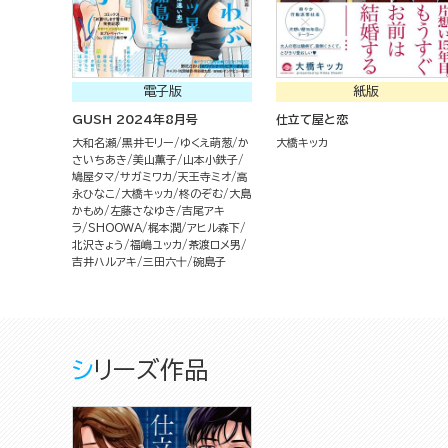
電子版
紙版
GUSH 2024年8月号
仕立て屋と恋
大和名瀬
黒井モリー
ゆくえ萌葱
か
大橋キッカ
さいちあき
美山薫子
山本小鉄子
鳩屋タマ
サガミワカ
天王寺ミオ
高
永ひなこ
大橋キッカ
柊のぞむ
大島
かもめ
左藤さなゆき
吉尾アキ
ラ
SHOOWA
梶本潤
アヒル森下
北沢きょう
福嶋ユッカ
茶渡ロメ男
吉井ハルアキ
三田六十
碗島子
シリーズ作品