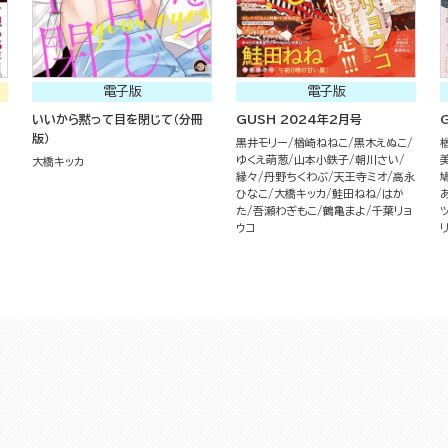
電子版
電子版
いいから黙って目を閉じて（分冊
GUSH 2024年2月号
版）
黒井モリー
楢崎ねねこ
黒木えぬこ
ゆくえ萌葱
山本小鉄子
朝川さい
大橋キッカ
縁々
丹野ちくわぶ
天王寺ミオ
高永
ひなこ
大橋キッカ
鮭田ねね
はか
た
吾瀬わぎもこ
鶴亀まよ
千葉リョ
ウコ