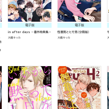
電子版
電子版
in after days －番外特典集－
性悪男とヒモ男（分冊版）
キ
大橋キッカ
大橋キッカ
香
御