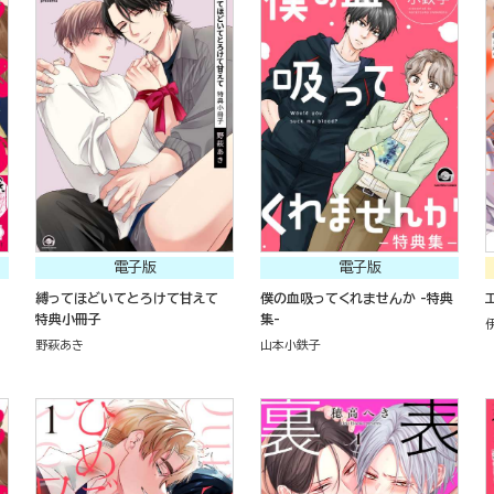
電子版
電子版
縛ってほどいてとろけて甘えて
僕の血吸ってくれませんか -特典
特典小冊子
集-
野萩あき
山本小鉄子