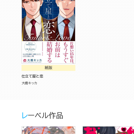
紙版
仕立て屋と恋
大橋キッカ
レーベル作品