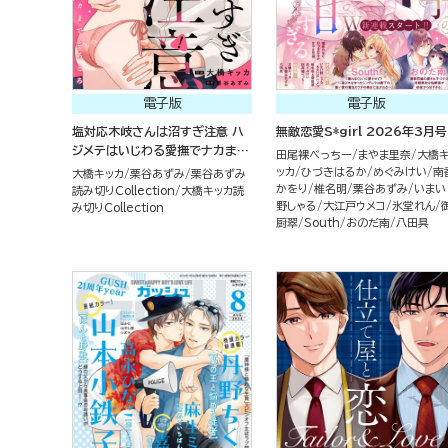
電子版
電子版
塩対応木岐さんは沼すぎ注意 ハ
無敵恋愛S*girl 2026年3月号
ジメテはいじわる愛撫でナカまで
田尾裸べっちー
まやま里奈
大橋
とろとろ（単話版）
ッカ
ひづきはるか
めぐみけい
南
大橋キッカ
栗谷あずみ
栗谷あずみ
かをり
椎名明
栗谷あずみ
いまい
読み切りCollection
大橋キッカ読
野しゃる
大江戸ウメコ
氷堂れん
み切りCollection
厨翠
South
おのだ南
八田具