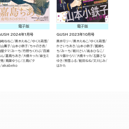
電子版
電子版
GUSH 2024年1月号
GUSH 2023年10月号
楢崎ねねこ
黒木えぬこ
ゆくえ萌葱
黒井モリー
黒木えぬこ
ゆくえ萌葱
美山薫子
山本小鉄子
ちゃのき杏
かさいちあき
山本小鉄子
園瀬も
鳩屋タマ
みーち
丹野ちくわぶ
百瀬
ち
みーち
朝川さい
高永ひなこ
あん
嘉島ちあき
大橋キッカ
麻生ミ
志々藤からり
大橋キッカ
左藤さな
ツ晃
鳥葉ゆうじ
三島ピタ
ゆき
熊雪ふる
鮭田ねね
文川じみ
リ
akabeko
はかた