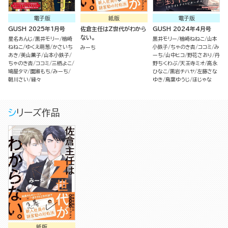
電子版
紙版
電子版
GUSH 2025年1月号
佐倉主任はZ世代がわから
GUSH 2024年4月号
ない。
星名あんじ
黒井モリー
楢崎
黒井モリー
楢崎ねねこ
山本
ねねこ
ゆくえ萌葱
かさいち
小鉄子
ちゃのき杏
ココミ
み
みーち
あき
美山薫子
山本小鉄子
ーち
山中ヒコ
野花さおり
丹
ちゃのき杏
ココミ
三栖よこ
野ちくわぶ
天王寺ミオ
高永
鳩屋タマ
園瀬もち
みーち
ひなこ
黒岩チハヤ
左藤さな
朝川さい
縁々
ゆき
鳥葉ゆうじ
ほじゃな
シリーズ作品
紙版