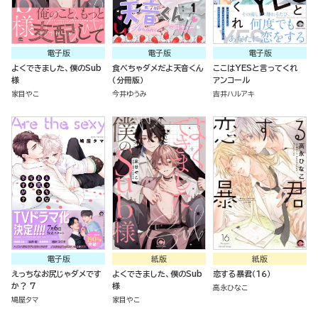
電子版
電子版
電子版
よくできました、僕のSub
食べちゃダメだよ天音くん
ここはYESと言ってくれ
様
（分冊版）
アンコール
家目やこ
今井ゆうみ
吉井ハルアキ
電子版
紙版
紙版
えっちなお尻じゃダメです
よくできました、僕のSub
恋する暴君（１６）
か？ 7
様
高永ひなこ
鳩屋タマ
家目やこ