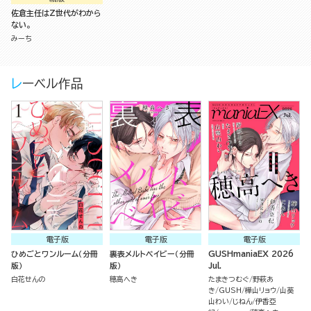
佐倉主任はZ世代がわから
ない。
みーち
レーベル作品
電子版
電子版
電子版
ひめごとワンルーム（分冊
裏表メルトベイビー（分冊
GUSHmaniaEX 2026
版）
版）
Jul.
白花せんの
穂高へき
たまきつむぐ
野萩あ
き
GUSH
樺山リョウ
山葵
山わい
じねん
伊香亞