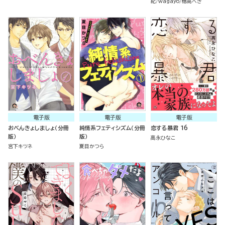
紀
wagayo
穂高へき
電子版
電子版
電子版
おべんきょしましょ（分冊
純情系フェティシズム（分冊
恋する暴君 16
版）
版）
高永ひなこ
宮下キツネ
夏目かつら