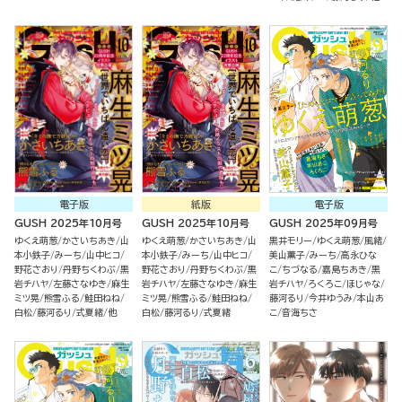
電子版
紙版
電子版
GUSH 2025年10月号
GUSH 2025年10月号
GUSH 2025年09月号
ゆくえ萌葱
かさいちあき
山
ゆくえ萌葱
かさいちあき
山
黒井モリー
ゆくえ萌葱
風緒
本小鉄子
みーち
山中ヒコ
本小鉄子
みーち
山中ヒコ
美山薫子
みーち
高永ひな
野花さおり
丹野ちくわぶ
黒
野花さおり
丹野ちくわぶ
黒
こ
ちづなる
嘉島ちあき
黒
岩チハヤ
左藤さなゆき
麻生
岩チハヤ
左藤さなゆき
麻生
岩チハヤ
ろくろこ
ほじゃな
ミツ晃
熊雪ふる
鮭田ねね
ミツ晃
熊雪ふる
鮭田ねね
藤河るり
今井ゆうみ
本山あ
白松
藤河るり
式夏緒
他
白松
藤河るり
式夏緒
こ
音海ちさ