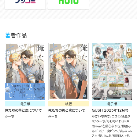
著者作品
電子版
紙版
電子版
俺たちの善と恋について
俺たちの善と恋について
GUSH 2025年12月号
みーち
みーち
かさいちあき
ココミ
鳩屋タ
マ
みーち
丹野ちくわぶ
百
瀬あん
左藤さなゆき
熊雪ふ
る
白松
三島ピタリ
吉井ハル
アキ
淀川ゆお
藤河るり
他