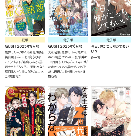
紙版
電子版
電子版
GUSH 2025年9月号
GUSH 2025年6月号
今日、俺がこっちシてもい
い？
黒井モリー
ゆくえ萌葱
風緒
大和名瀬
黒井モリー
黒木え
美山薫子
みーち
高永ひな
ぬこ
鳩屋タマ
みーち
山中ヒ
みーち
こ
ちづなる
嘉島ちあき
黒
コ
丹野ちくわぶ
天王寺ミオ
岩チハヤ
ろくろこ
ほじゃな
たまきつむぐ
黒岩チハヤ
え
藤河るり
今井ゆうみ
本山あ
だちほほ
白松
ほじゃな
折
こ
音海ちさ
原ねる