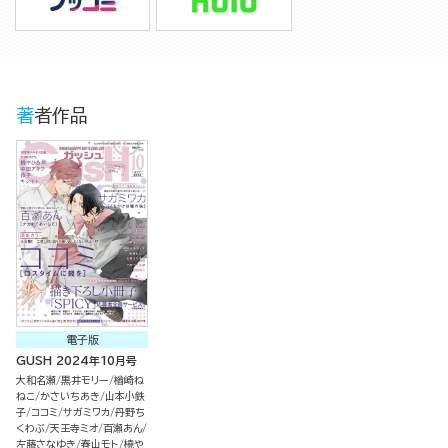
著者作品
電子版
GUSH 2024年10月号
大和名瀬
黒井モリー
楢崎ね
ねこ
かさいちあき
山本小鉄
子
ココミ
サガミワカ
丹野ち
くわぶ
天王寺ミオ
百瀬あん
左藤さなゆき
春山モト
橈や