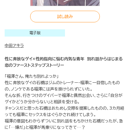
試し読み
電子版
中田アキラ
性に奔放なゲイ×性的指向に悩む内気な青年 別れ話からはじまる
恋のファーストステップストーリー
「福澤さん、俺たち別れよっか」
性に奔放なゲイの石橋はジムのトレーナー・福澤に一目惚したもの
の、ノンケである福澤には声を掛けられずにいた。
そんな折、行きつけのゲイバーで福澤と偶然出会い、さらに「自分が
ゲイかどうか分からない」と相談を受ける。
チャンスだと思った石橋はおためし交際を提案したものの、3カ月経
っても福澤にセックスをはぐらかされ続けてしまう。
福澤の意図もわからずついに別れ話をもちかけた石橋だったが、急
に「…嫌だ」と福澤が馬乗りになってきて…？