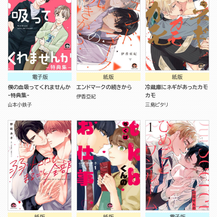
電子版
紙版
紙版
僕の血吸ってくれませんか
エンドマークの続きから
冷蔵庫にネギがあったカモ
-特典集-
カモ
伊香亞紀
山本小鉄子
三島ピタリ
紙版
紙版
電子版