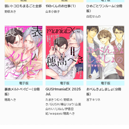
弱いトコロもまるごと全部
tkbくんのお仕事（１）
ひめごとワンルーム（分冊
版）
野萩あき
山本小鉄子
白花せんの
電子版
電子版
電子版
裏表メルトベイビー（分冊
GUSHmaniaEX 2026
おべんきょしましょ（分冊
版）
Jul.
版）
穂高へき
たまきつむぐ
野萩あ
宮下キツネ
き
GUSH
樺山リョウ
山葵
山わい
じねん
伊香亞
紀
wagayo
穂高へき