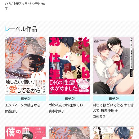
ひろ
中田アキラ
キシモト
依
子
レーベル作品
電子版
電子版
電子版
エンドマークの続きから
tkbくんのお仕事 （1）
縛ってほどいてとろけて甘
えて 特典小冊子
伊香亞紀
山本小鉄子
野萩あき