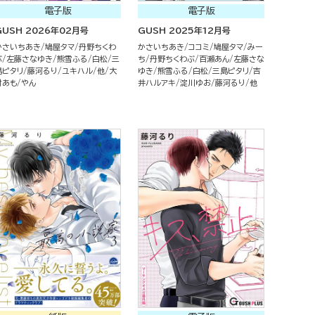
電子版
電子版
GUSH 2026年02月号
GUSH 2025年12月号
かさいちあき
鳩屋タマ
丹野ちくわ
かさいちあき
ココミ
鳩屋タマ
みー
ぶ
左藤さなゆき
熊雪ふる
白松
三
ち
丹野ちくわぶ
百瀬あん
左藤さな
島ピタリ
藤河るり
ユキハル
他
大
ゆき
熊雪ふる
白松
三島ピタリ
吉
村あも
やん
井ハルアキ
淀川ゆお
藤河るり
他