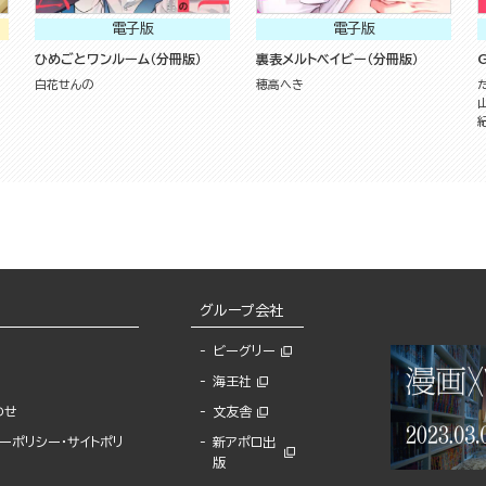
電子版
電子版
ひめごとワンルーム（分冊版）
裏表メルトベイビー（分冊版）
G
白花せんの
穂高へき
グループ会社
ビーグリー
海王社
わせ
文友舎
ーポリシー・サイトポリ
新アポロ出
版