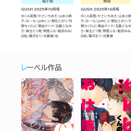
電子版
紙版
GUSH 2025年10月号
GUSH 2025年10月号
ゆくえ萌葱
かさいちあき
山本小鉄
ゆくえ萌葱
かさいちあき
山本小
子
みーち
山中ヒコ
野花さおり
丹
子
みーち
山中ヒコ
野花さおり
野ちくわぶ
黒岩チハヤ
左藤さなゆ
野ちくわぶ
黒岩チハヤ
左藤さな
き
麻生ミツ晃
熊雪ふる
鮭田ねね
き
麻生ミツ晃
熊雪ふる
鮭田ねね
白松
藤河るり
式夏緒
他
白松
藤河るり
式夏緒
レーベル作品