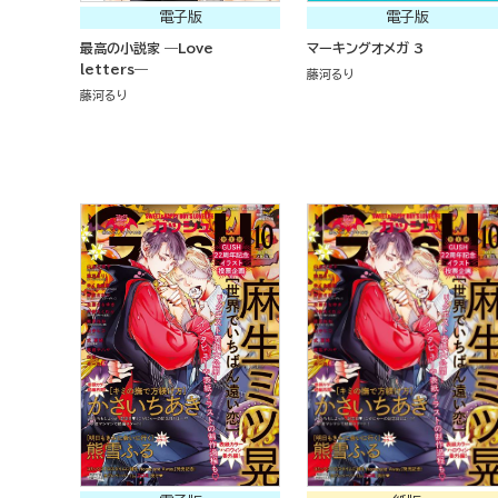
電子版
電子版
最高の小説家 ―Love
マーキングオメガ 3
letters―
藤河るり
藤河るり