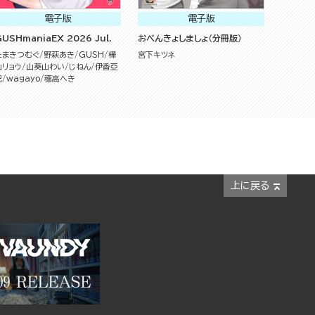
電子版
電子版
USHmaniaEX 2026 Jul.
おべんきょしましょ（分冊版）
たまきつむぐ
野萩あき
GUSH
樺
宮下キツネ
山リョウ
山葵山わい
じねん
伊香亞
紀
wagayo
穂高へき
上に戻る