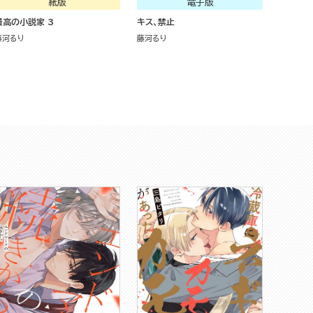
紙版
電子版
最高の小説家 3
キス、禁止
藤河るり
藤河るり