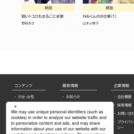
紙版
紙版
弱いトコロもまるごと全部
tkbくんのお仕事（１）
野萩あき
山本小鉄子
コンテンツ
最新情報
企業情報
少女・女性
お知らせ
会社概要
TL
フェア・イベント情
採用情報
報
BL
お問い合
書店様へ
ライトノベル
プライバシ
海外ライセンシー
シー
青年・一般