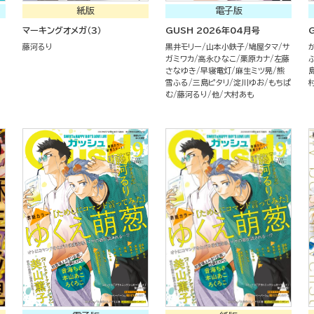
紙版
電子版
マーキングオメガ（３）
GUSH 2026年04月号
藤河るり
黒井モリー
山本小鉄子
鳩屋タマ
サ
ガミワカ
高永ひなこ
栗原カナ
左藤
さなゆき
早寝電灯
麻生ミツ晃
熊
雪ふる
三島ピタリ
淀川ゆお
もちぱ
む
藤河るり
他
大村あも