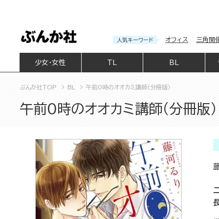
オフィス
三角関
人気キーワード
少女・女性
TL
BL
ぶんか社TOP
BL
午前0時のオオカミ講師（分冊版）
午前0時のオオカミ講師（分冊版）