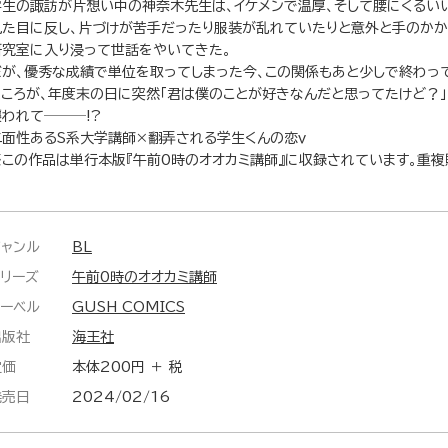
学生の諏訪が片想い中の神奈木先生は、イケメンで温厚、そして腰にくるい
見た目に反し、片づけが苦手だったり服装が乱れていたりと意外と手のかか
研究室に入り浸って世話をやいてきた。
だが、優秀な成績で単位を取ってしまった今、この関係もあと少しで終わって
ところが、年度末の日に突然「君は僕のことが好きなんだと思ってたけど？
襲われて───!?
二面性あるS系大学講師×翻弄される学生くんの恋ｖ
※この作品は単行本版『午前0時のオオカミ講師』に収録されています。重複
ジャンル
BL
シリーズ
午前0時のオオカミ講師
レーベル
GUSH COMICS
出版社
海王社
定価
本体200円 ＋ 税
発売日
2024/02/16