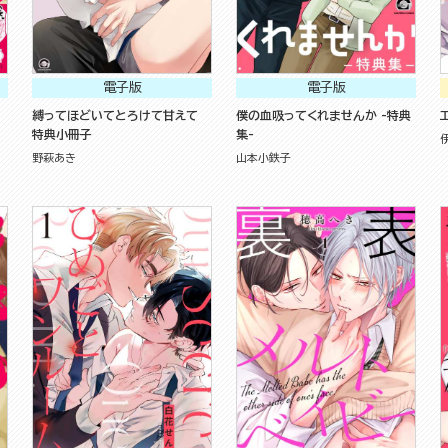
電子版
電子版
縛ってほどいてとろけて甘えて
僕の血吸ってくれませんか -特典
特典小冊子
集-
野萩あき
山本小鉄子