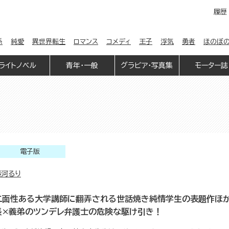
履歴
係
純愛
異世界転生
ロマンス
コメディ
王子
浮気
勇者
ほのぼ
ライトノベル
青年・一般
グラビア・写真集
モーター誌
電子版
藤河るり
二面性ある大学講師に翻弄される世話焼き純情学生の表題作ほか
長×義弟のツンデレ弁護士の危険な駆け引き！