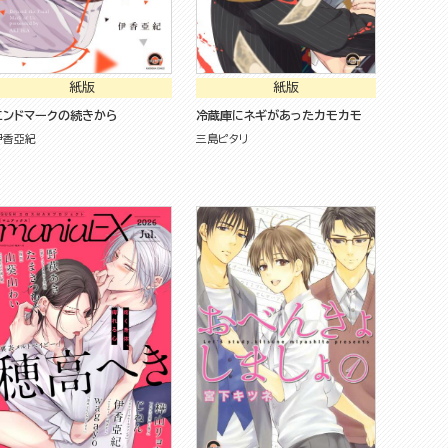
紙版
紙版
エンドマークの続きから
冷蔵庫にネギがあったカモカモ
伊香亞紀
三島ピタリ