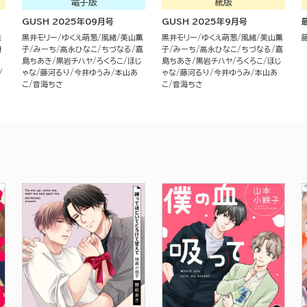
電子版
紙版
GUSH 2025年09月号
GUSH 2025年9月号
鉄
黒井モリー
ゆくえ萌葱
風緒
美山薫
黒井モリー
ゆくえ萌葱
風緒
美山薫
丹
子
みーち
高永ひなこ
ちづなる
嘉
子
みーち
高永ひなこ
ちづなる
嘉
ゆ
島ちあき
黒岩チハヤ
ろくろこ
ほじ
島ちあき
黒岩チハヤ
ろくろこ
ほじ
ゃな
藤河るり
今井ゆうみ
本山あ
ゃな
藤河るり
今井ゆうみ
本山あ
こ
音海ちさ
こ
音海ちさ