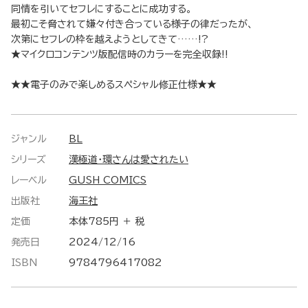
同情を引いてセフレにすることに成功する。
最初こそ脅されて嫌々付き合っている様子の律だったが、
次第にセフレの枠を越えようとしてきて……!?
★マイクロコンテンツ版配信時のカラーを完全収録!!
★★電子のみで楽しめるスペシャル修正仕様★★
ジャンル
BL
シリーズ
漢極道・環さんは愛されたい
レーベル
GUSH COMICS
出版社
海王社
定価
本体785円 ＋ 税
発売日
2024/12/16
ISBN
9784796417082