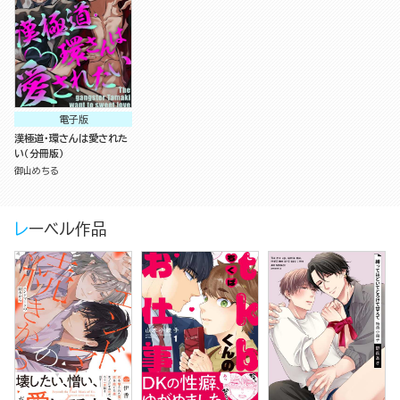
電子版
漢極道・環さんは愛された
い（分冊版）
御山めちる
レーベル作品