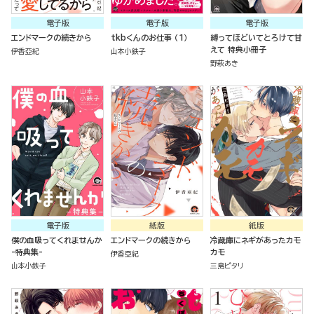
電子版
電子版
電子版
エンドマークの続きから
tkbくんのお仕事 （1）
縛ってほどいてとろけて甘
えて 特典小冊子
伊香亞紀
山本小鉄子
野萩あき
電子版
紙版
紙版
僕の血吸ってくれませんか
エンドマークの続きから
冷蔵庫にネギがあったカモ
-特典集-
カモ
伊香亞紀
山本小鉄子
三島ピタリ