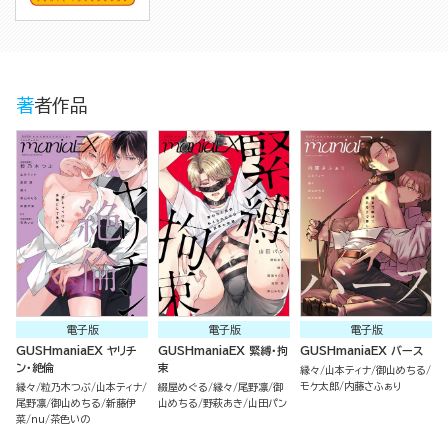
著者作品
電子版
電子版
電子版
GUSHmaniaEX ヤリチ
GUSHmaniaEX 緊縛・拘
GUSHmaniaEX バース
ン・絶倫
束
縁々
山本ティナ
御山めちる
モケ太郎
内藤さふぁり
縁々
粒乃木つぶ
山本ティナ
綴屋めぐる
縁々
尾野凛
御
尾野凛
御山めちる
新藤伊
山めちる
野萩あき
山田パン
菜
nu
茶色いの