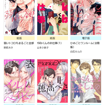
紙版
紙版
電子版
弱いトコロもまるごと全部
tkbくんのお仕事（１）
ひめごとワンルーム（分冊
版）
野萩あき
山本小鉄子
白花せんの