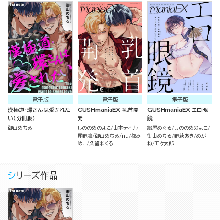
電子版
電子版
電子版
漢極道・環さんは愛された
GUSHmaniaEX 乳首開
GUSHmaniaEX エロ眼
い（分冊版）
発
鏡
御山めちる
しののめのよこ
山本ティナ
綴屋めぐる
しののめのよこ
尾野凛
御山めちる
nu
都み
御山めちる
野萩あき
めが
めこ
久留米くる
ね
モケ太郎
シリーズ作品