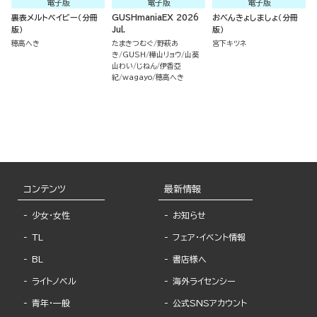
電子版
電子版
電子版
裏表メルトベイビー（分冊
GUSHmaniaEX 2026
おべんきょしましょ（分冊
版）
Jul.
版）
穂高へき
たまきつむぐ
野萩あ
宮下キツネ
き
GUSH
樺山リョウ
山葵
山わい
じねん
伊香亞
紀
wagayo
穂高へき
コンテンツ
最新情報
少女・女性
お知らせ
TL
フェア・イベント情報
BL
書店様へ
ライトノベル
海外ライセンシー
青年・一般
公式SNSアカウント