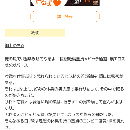
試し読み
紙版
御山めちる
俺の尻で、極楽みせてやるよ 巨根絶倫童貞×ビッチ極道 漢エロス
オメガバース
冷徹な仕事ぶりで恐れられている七味組の若頭補佐・環には秘密が
ある。
それはΩな上に、好みの体臭の男の服で巣作りをして、その中で眠る
のが好きなこと。
けれど恋愛とは縁遠い環の巣は、行きずりの男を騙して盗んだ服ば
かり。
それゆえにどんどん匂いが失せてしまうのが悩みの種だった。
そんなある日、環は理想の体臭を持つ童貞のコンビニ店員・律を見付
け、