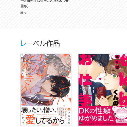
一ノ瀬先生はシたことがない（分
冊版）
縁々
レーベル作品