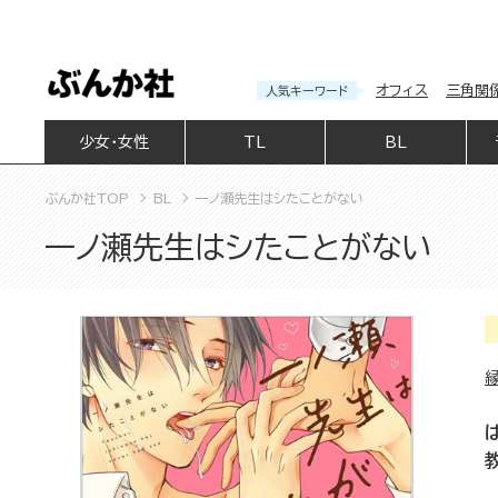
オフィス
三角関
人気キーワード
少女・女性
TL
BL
ぶんか社TOP
BL
一ノ瀬先生はシたことがない
一ノ瀬先生はシたことがない