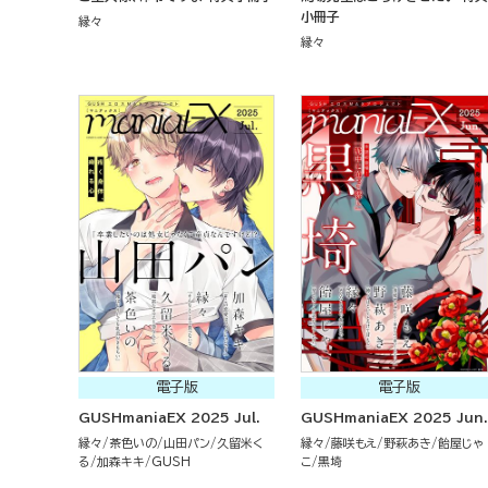
小冊子
縁々
縁々
電子版
電子版
GUSHmaniaEX 2025 Jul.
GUSHmaniaEX 2025 Jun.
縁々
茶色いの
山田パン
久留米く
縁々
藤咲もえ
野萩あき
飴屋じゃ
る
加森キキ
GUSH
こ
黒埼