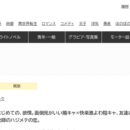
履歴
係
純愛
異世界転生
ロマンス
コメディ
王子
浮気
勇者
ほのぼ
ライトノベル
青年・一般
グラビア・写真集
モーター誌
紙版
縁々
はじめての、欲情。面倒見がいい陽キャ×快楽激よわ陰キャ、友達
教師のハジメテの恋。