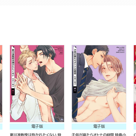
電子版
電子版
夏川准教授は抱かれたくない 特
子供が寝たらオトナの時間 特典小