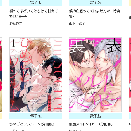
電子版
電子版
縛ってほどいてとろけて甘えて
僕の血吸ってくれませんか -特典
特典小冊子
集-
野萩あき
山本小鉄子
電子版
電子版
ひめごとワンルーム（分冊版）
裏表メルトベイビー（分冊版）
G
白花せんの
穂高へき