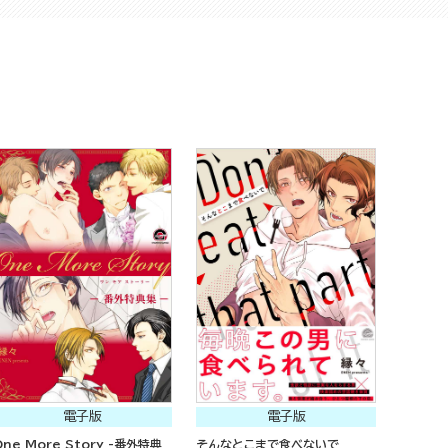
電子版
電子版
One More Story -番外特典
そんなとこまで食べないで