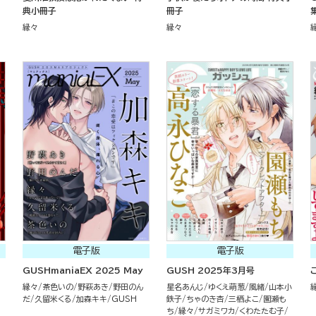
典小冊子
冊子
縁々
縁々
電子版
電子版
GUSHmaniaEX 2025 May
GUSH 2025年3月号
縁々
茶色いの
野萩あき
野田のん
星名あんじ
ゆくえ萌葱
風緒
山本小
だ
久留米くる
加森キキ
GUSH
鉄子
ちゃのき杏
三栖よこ
園瀬も
ち
縁々
サガミワカ
くわたたむ子