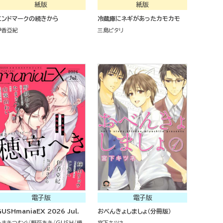
紙版
紙版
エンドマークの続きから
冷蔵庫にネギがあったカモカモ
伊香亞紀
三島ピタリ
電子版
電子版
USHmaniaEX 2026 Jul.
おべんきょしましょ（分冊版）
たまきつむぐ
野萩あき
GUSH
樺
宮下キツネ