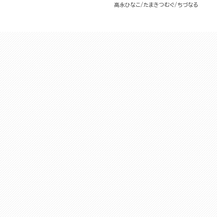
高永ひなこ
たまきつむぐ
ちづなる