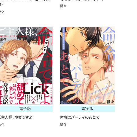
集-
縁々
縁々
電子版
電子版
ご主人様、命令ですよ
命令はパーティのあとで
縁々
縁々