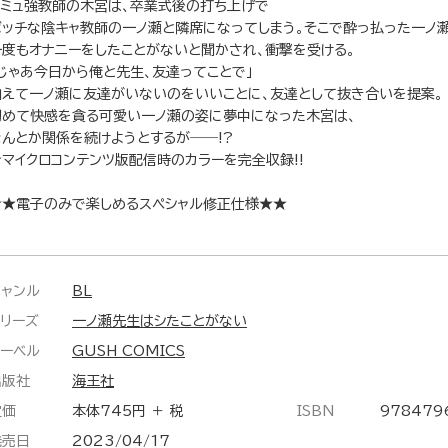
コミュ強教師の木宮は、卒業式後の打ち上げで
ボッチな陰キャ教師の一ノ瀬と隣席になってしまう。そこで酔っ払った一ノ
一度もオナニーをしたことがないと聞かされ、衝撃を受ける。
「じゃあ今日から俺と先生、友達ってことで」
加えて一ノ瀬に友達がいないのをいいことに、友達として抜き合いを提案。
初めて快感を貪る可愛い一ノ瀬の姿に夢中になった木宮は、
なんとか関係を続けようとするが――!?
★マイクロコンテンツ版配信時のカラーを完全収録!!
★★電子のみで楽しめるスペシャル修正仕様★★
ジャンル
BL
シリーズ
一ノ瀬先生はシたことがない
レーベル
GUSH COMICS
出版社
海王社
定価
本体745円 ＋ 税
ISBN
978479
発売日
2023/04/17