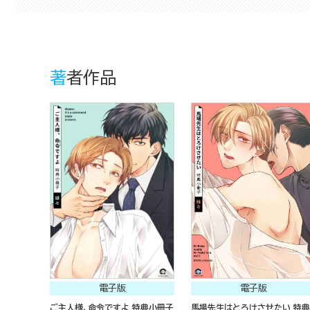
著者作品
電子版
電子版
ご主人様、命令ですよ 特典小冊子
馬場先生はとろけさせたい 特典