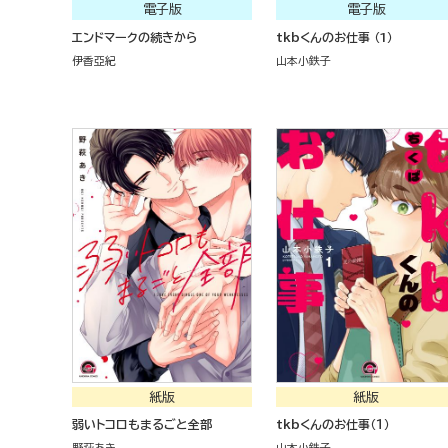
電子版
電子版
エンドマークの続きから
tkbくんのお仕事 （1）
伊香亞紀
山本小鉄子
紙版
紙版
弱いトコロもまるごと全部
tkbくんのお仕事（１）
野萩あき
山本小鉄子