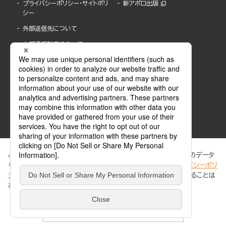
プライバシーポリシー・サイトポリ
新アポロ出版
シー
外部送信先について
内部通報制度について
ぶんか社が運営するサイトでは、利便性向上のためにCookie等のデータ
を使用しています。 当社のCookieについての詳細は、「
プライバシーポリ
シー
」をご覧ください。当サイトでは、訪問者の個人情報を追跡することは
ABJマークは、この電子書店・電子書籍配信サービスが、著作権者からコンテンツ使用許諾を
ありません。
得た正規版配信サービスであることを示す登録商標(登録番号 第6091713号)です。
ABJマークの詳細、ABJマークを掲示しているサービスの一覧はこちら。
https://aebs.or.jp/
同意する