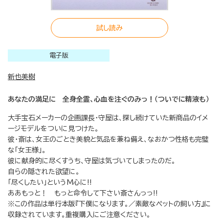
試し読み
電子版
新也美樹
あなたの満足に 全身全霊、心血を注ぐのみっ！（ついでに精液も）
大手宝石メーカーの企画課長・守屋は、探し続けていた新商品のイメ
ージモデルをついに見つけた。
彼・斎は、女王のごとき美貌と気品を兼ね備え、なおかつ性格も完璧
な「女王様」。
彼に献身的に尽くすうち、守屋は気づいてしまったのだ。
自らの隠された欲望に。
「尽くしたい」というM心に!!
ああもっと！ もっと命令して下さい斎さんっっ!!
※この作品は単行本版『下僕になります。／素敵なペットの飼い方』に
収録されています。重複購入にご注意ください。