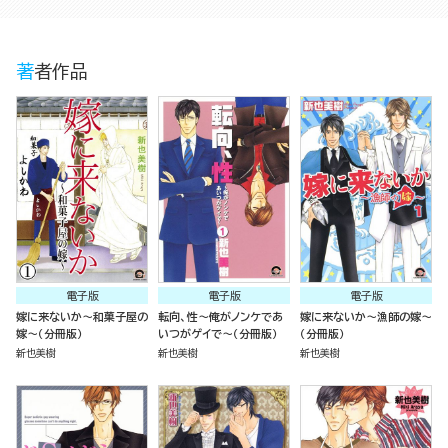
著者作品
電子版
電子版
電子版
嫁に来ないか～和菓子屋の
転向、性～俺がノンケであ
嫁に来ないか～漁師の嫁～
嫁～（分冊版）
いつがゲイで～（分冊版）
（分冊版）
新也美樹
新也美樹
新也美樹