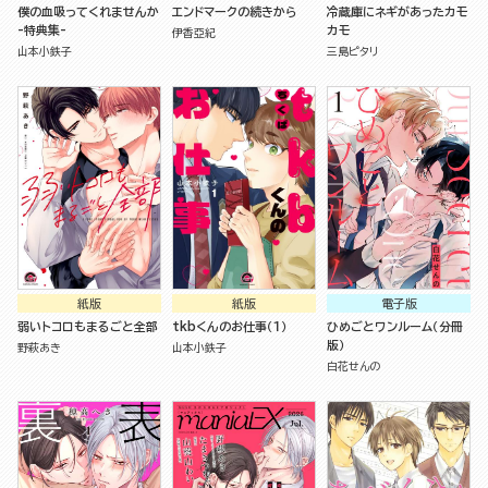
僕の血吸ってくれませんか
エンドマークの続きから
冷蔵庫にネギがあったカモ
-特典集-
カモ
伊香亞紀
山本小鉄子
三島ピタリ
紙版
紙版
電子版
弱いトコロもまるごと全部
tkbくんのお仕事（１）
ひめごとワンルーム（分冊
版）
野萩あき
山本小鉄子
白花せんの