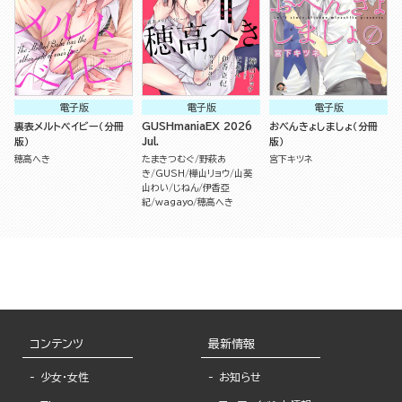
電子版
電子版
電子版
裏表メルトベイビー（分冊
GUSHmaniaEX 2026
おべんきょしましょ（分冊
版）
Jul.
版）
穂高へき
たまきつむぐ
野萩あ
宮下キツネ
き
GUSH
樺山リョウ
山葵
山わい
じねん
伊香亞
紀
wagayo
穂高へき
コンテンツ
最新情報
少女・女性
お知らせ