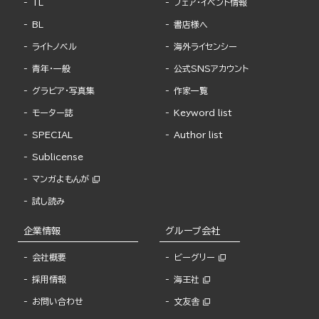
TL
フェア・イベント情報
BL
書店様へ
ライトノベル
海外ライセンシー
青年・一般
公式SNSアカウント
グラビア・写真集
作家一覧
モーター誌
Keyword list
SPECIAL
Author list
Sublicense
マンガよもんが
試し読み
企業情報
グループ会社
会社概要
ビーグリー
採用情報
海王社
お問い合わせ
文友舎