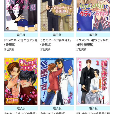
電子版
電子版
電子版
ドSメガネ、ときどきダメ男
うちのダーリン英国紳士。
イケメンパパはダディがお
（分冊版）
（分冊版）
好き（分冊版）
新也美樹
新也美樹
新也美樹
電子版
電子版
電子版
あなたにムチュウ（分冊版）
急患です！（分冊版）
嫁に来ないか～呉服屋の嫁