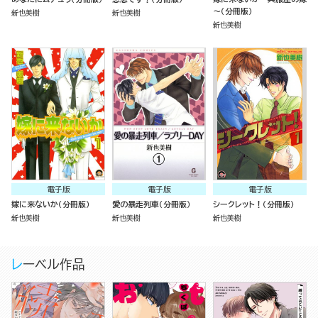
～（分冊版）
新也美樹
新也美樹
新也美樹
電子版
電子版
電子版
嫁に来ないか（分冊版）
愛の暴走列車（分冊版）
シークレット！（分冊版）
新也美樹
新也美樹
新也美樹
レーベル作品