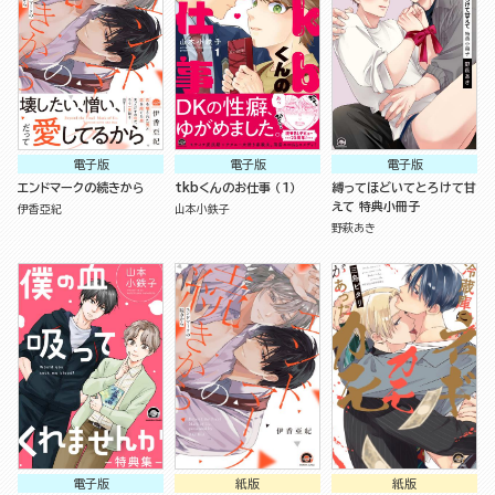
電子版
電子版
電子版
エンドマークの続きから
tkbくんのお仕事 （1）
縛ってほどいてとろけて甘
えて 特典小冊子
伊香亞紀
山本小鉄子
野萩あき
電子版
紙版
紙版