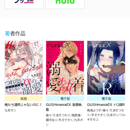
著者作品
紙版
電子版
電子版
俺たち運命じゃないのに！
GUSHmaniaEX 溺愛執
GUSHmaniaEX トロ顔R
着
九羊ボン
鳥海よう子
縁々
たまきつむ
ぐ
木丈ですく
九羊ボン
ツル
縁々
たまきつむぐ
尾野凛
ギモモコ
藤河るり
木丈ですく
九羊ボ
ン