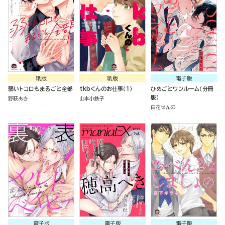
紙版
紙版
電子版
弱いトコロもまるごと全部
tkbくんのお仕事（１）
ひめごとワンルーム（分冊
版）
野萩あき
山本小鉄子
白花せんの
電子版
電子版
電子版