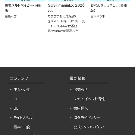
裏表メルトベイビー（分冊
GUSHmaniaEX 2026
おべんきょしましょ（分冊
版）
Jul.
版）
穂高へき
たまきつむぐ
野萩あ
宮下キツネ
き
GUSH
樺山リョウ
山葵
山わい
じねん
伊香亞
紀
wagayo
穂高へき
コンテンツ
最新情報
少女・女性
お知らせ
TL
フェア・イベント情報
BL
書店様へ
ライトノベル
海外ライセンシー
青年・一般
公式SNSアカウント