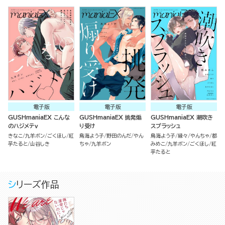
電子版
電子版
電子版
GUSHmaniaEX こんな
GUSHmaniaEX 挑発煽
GUSHmaniaEX 潮吹き
のハジメテｖ
り受け
スプラッシュ
きなこ
九羊ボン
ごくほし
紅
鳥海よう子
野田のんだ
やん
鳥海よう子
縁々
やんちゃ
都
芋たると
山谷しき
ちゃ
九羊ボン
みめこ
九羊ボン
ごくほし
紅
芋たると
シリーズ作品