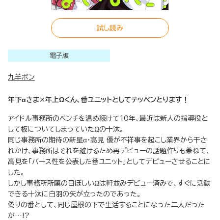
試し読み
電子版
九羊ボン
年下αさま×年上Ωくん、番ユニットとしてテッペンとります！
アイドル事務所のベンチを温め続けて10年、最近は新人の指導役と
して板についてしまっていたΩの十汰。
同じ事務所の期待の新星α・高見 優が不祥事を起こし業界から干さ
れかけ、事務所はそれを避けるため再デビューの話題作りも兼ねて、
高見を「バース性を公表した番ユニット」としてデビューさせることに
した。
しかし事務所所属の目ぼしいΩは軒並みデビュー済みで、すぐに活動
できる十汰に白羽の矢が立ったのであった。
偽りの番として、同じ屋根の下で生活することになった二人だった
が…!?