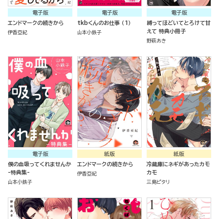
電子版
電子版
電子版
エンドマークの続きから
tkbくんのお仕事 （1）
縛ってほどいてとろけて甘
えて 特典小冊子
伊香亞紀
山本小鉄子
野萩あき
電子版
紙版
紙版
僕の血吸ってくれませんか
エンドマークの続きから
冷蔵庫にネギがあったカモ
-特典集-
カモ
伊香亞紀
山本小鉄子
三島ピタリ