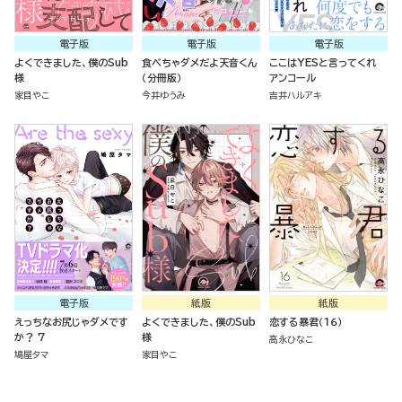
電子版
電子版
電子版
よくできました、僕のSub
食べちゃダメだよ天音くん
ここはYESと言ってくれ
様
（分冊版）
アンコール
家目やこ
今井ゆうみ
吉井ハルアキ
電子版
紙版
紙版
えっちなお尻じゃダメです
よくできました、僕のSub
恋する暴君（１６）
か？ 7
様
高永ひなこ
鳩屋タマ
家目やこ