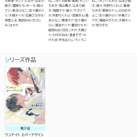
え萌葱
かさいちあき
山本小
ねこ
ゆくえ萌葱
風緒
かさい
ねこ
かさいちあき
山本小鉄
鉄子
園瀬もち
みーち
朝川
ちあき
美山薫子
山本小鉄
子
縁々
丹野ちくわぶ
嘉島
さい
高永ひなこ
志々藤から
子
鳩屋タマ
縁々
サガミワ
ちあき
栗原カナ
しののめの
り
大橋キッカ
左藤さなゆき
カ
丹野ちくわぶ
百瀬あん
高
よこ
志々藤からり
平眞ミツ
熊雪ふる
鮭田ねね
文川じ
永ひなこ
栗原カナ
志々藤か
ナガ
滝城みきたか
大橋キッ
み
はかた
らり
黒岩チハヤ
暮田マキネ
カ
柊のぞむ
鮭田ねね
日月ニチカ
大槻ミ
ゥ
SHOOWA
星倉ぞぞ
か
けたま
衿先はとじ
ろくろこ
シリーズ作品
電子版
ワンナイト エバーアゲイン