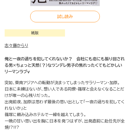
試し読み
紙版
志々藤からり
俺と一夜の過ちを犯してくれないか？ 会社にも恋にも振り回され
る男×ちょっと天然（？）なツンデレ男子の焦れったくてもどかしい
リーマンラブｖ
突如、東南アジアへの転勤が決まってしまったサラリーマン・加原。
日本に未練はないが、想い人である同僚・篠塚と会えなくなることだ
けが唯一の心残りだった。
出発前夜、加原は思わず最後の思い出として「一夜の過ちを犯してく
れないか」と
篠塚に頼み込みホテルで一線を越えてしまう。
一晩の甘い思い出を胸に日本を発つはずが、出発直前に赴任先が全
焼!?!!?