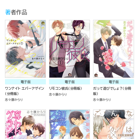
著者作品
電子版
電子版
電子版
ワンナイト エバーアゲイン
リモコン彼氏（分冊版）
だって遊びでしょ？（分冊
（分冊版）
版）
志々藤からり
志々藤からり
志々藤からり