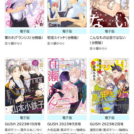
電子版
電子版
電子版
奪われグランシス（分冊版）
初恋スイッチ（分冊版）
こんなものは恋ではない
（分冊版）
志々藤からり
志々藤からり
志々藤からり
電子版
電子版
電子版
GUSH 2023年10月号
GUSH 2023年5月号
GUSH 2023年2月号
黒井モリー
黒木えぬこ
ゆく
大和名瀬
黒井モリー
楢崎ね
里西立樺
黒井モリー
楢崎ね