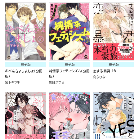
電子版
電子版
電子版
おべんきょしましょ（分冊
純情系フェティシズム（分冊
恋する暴君 16
版）
版）
高永ひなこ
宮下キツネ
夏目かつら