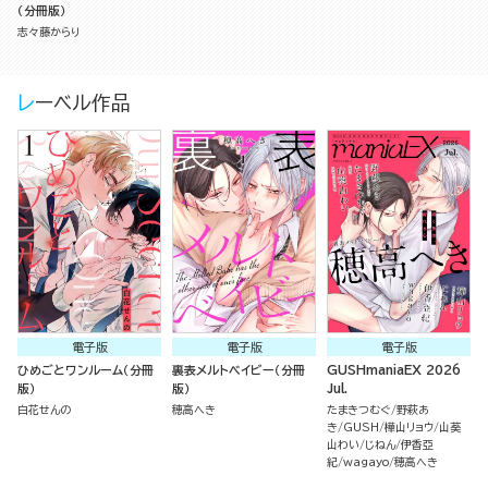
（分冊版）
志々藤からり
レーベル作品
電子版
電子版
電子版
ひめごとワンルーム（分冊
裏表メルトベイビー（分冊
GUSHmaniaEX 2026
版）
版）
Jul.
白花せんの
穂高へき
たまきつむぐ
野萩あ
き
GUSH
樺山リョウ
山葵
山わい
じねん
伊香亞
紀
wagayo
穂高へき