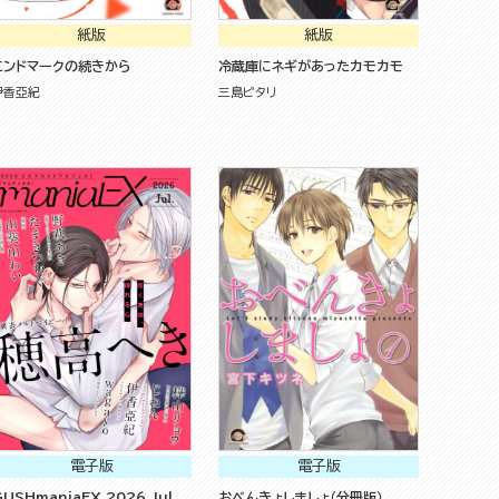
紙版
紙版
エンドマークの続きから
冷蔵庫にネギがあったカモカモ
伊香亞紀
三島ピタリ
電子版
電子版
USHmaniaEX 2026 Jul.
おべんきょしましょ（分冊版）