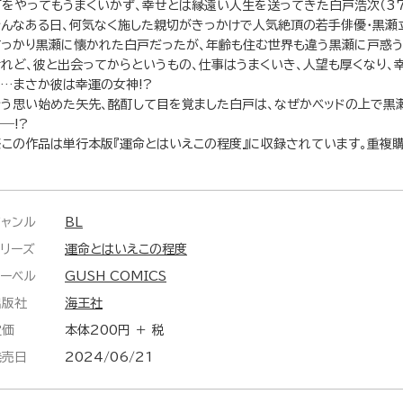
何をやってもうまくいかず、幸せとは縁遠い人生を送ってきた白戸浩次（37
そんなある日、何気なく施した親切がきっかけで人気絶頂の若手俳優・黒瀬
すっかり黒瀬に懐かれた白戸だったが、年齢も住む世界も違う黒瀬に戸惑う
けれど、彼と出会ってからというもの、仕事はうまくいき、人望も厚くなり、
く…まさか彼は幸運の女神!?
そう思い始めた矢先、酩酊して目を覚ました白戸は、なぜかベッドの上で黒
―!?
※この作品は単行本版『運命とはいえこの程度』に収録されています。重複
ジャンル
BL
シリーズ
運命とはいえこの程度
レーベル
GUSH COMICS
出版社
海王社
定価
本体200円 ＋ 税
発売日
2024/06/21