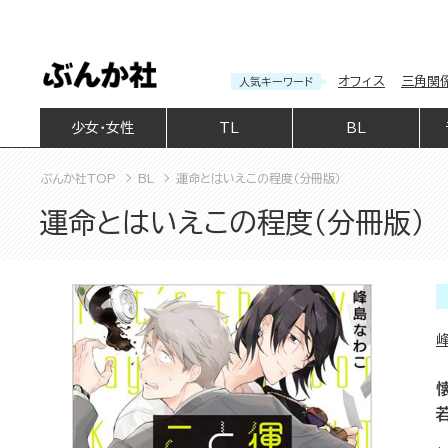
オフィス
三角関
人気キーワード
少女・女性
TL
BL
ぶんか社TOP
BL
運命とはいえこの程度（分冊版）
運命とはいえこの程度（分冊版）