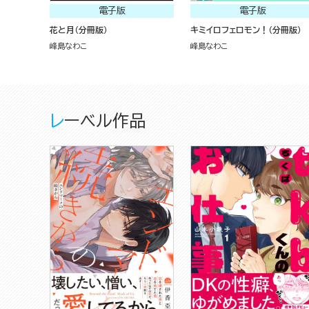
電子版
電子版
花と月（分冊版）
キミイロフェロモン！（分冊版）
峰島なわこ
峰島なわこ
レーベル作品