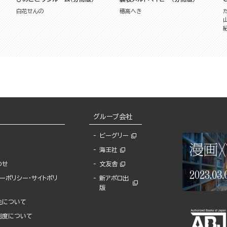
白花せんの
穂高へき
グループ会社
ビーグリー
海王社
わせ
文友舎
ーポリシー・サイトポリ
新アポロ出
版
先について
制度について