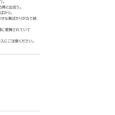
）。
立稀と出会う。
ばかり。
幸せな事ばかりが立て続
瀬に愛撫されていて
購入にご注意ください。