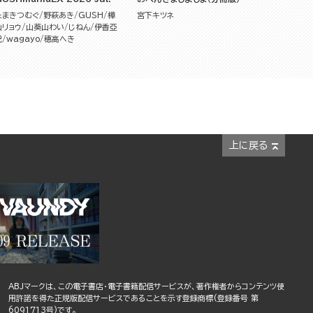
たまきつむぐ
野萩あき
GUSH
樺
宮下キツネ
山リョウ
山葵山わい
じねん
伊香亞
紀
wagayo
穂高へき
上に戻る
ABJマークは、この電子書店・電子書籍配信サービスが、著作権者からコンテンツ使
用許諾を得た正規版配信サービスであることを示す登録商標(登録番号 第
6091713号)です。