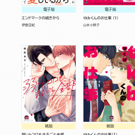
電子版
電子版
エンドマークの続きから
tkbくんのお仕事 （1）
伊香亞紀
山本小鉄子
紙版
紙版
弱いトコロもまるごと全部
tkbくんのお仕事（１）