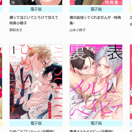
電子版
電子版
縛ってほどいてとろけて甘えて
僕の血吸ってくれませんか -特典
特典小冊子
集-
野萩あき
山本小鉄子
電子版
電子版
ひめごとワンルーム（分冊版）
裏表メルトベイビー（分冊版）
G