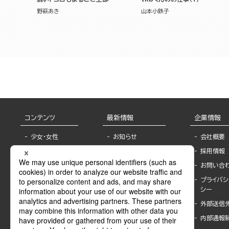
野萩あき
山本小鉄子
コンテンツ
最新情報
企業情報
少女・女性
お知らせ
会社概要
TL
フェア・イベント情
採用情報
報
BL
お問い合
書店様へ
ライトノベル
プライバシ
海外ライセンシー
シー
青年・一般
公式SNSアカウ
外部送信
グラビア・写真
ント
集
内部通報
作家一覧