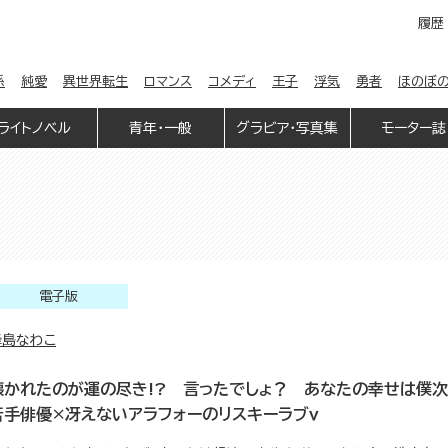
履歴
係
純愛
異世界転生
ロマンス
コメディ
王子
浮気
勇者
ほのぼ
ライトノベル
青年・一般
グラビア・写真集
モーター誌
電子版
峰島なわこ
懐かれたのが運の尽き!? 言ったでしょ？ あなたの幸せは僕
若手俳優×冴えないアラフォーのリスキーラブｖ