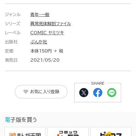
ジャンル
青年・一般
シリーズ
異常死体解剖ファイル
レーベル
COMIC ヤミツキ
出版社
ぶんか社
定価
本体150円 ＋ 税
発売日
2021/05/20
SHARE
お気に入り登録
電子版を買う