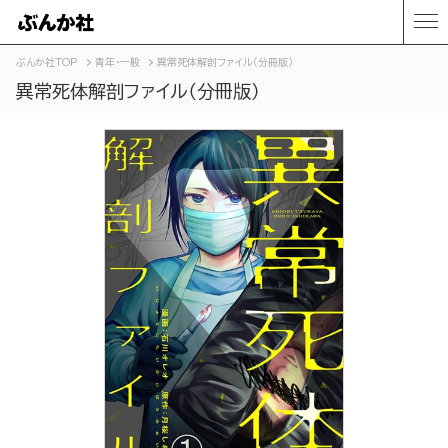
ぶんか社TOP
青年・一般
異常死体解剖ファイル（分冊版）
異常死体解剖ファイル（分冊版）