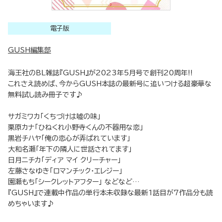
電子版
GUSH編集部
海王社のBL雑誌『GUSH』が2023年5月号で創刊20周年!!
これさえ読めば、今からGUSH本誌の最新号に追いつける超豪華な
無料試し読み冊子です♪
サガミワカ「くちづけは嘘の味」
栗原カナ「ひねくれ小野寺くんの不器用な恋」
黒岩チハヤ「俺の恋心が弄ばれています」
大和名瀬「年下の隣人に世話されてます」
日月ニチカ「ディア マイ クリーチャー」
左藤さなゆき「ロマンチック・エレジー」
園瀬もち「シークレットアフター」 などなど…
『GUSH』で連載中作品の単行本未収録な最新1話目が7作品分も読
めちゃいます♪