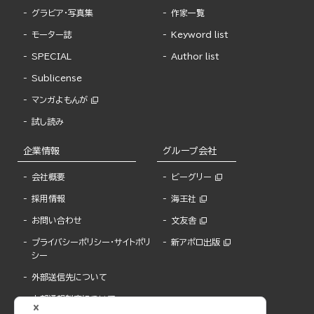
グラビア・写真集
作家一覧
モーター誌
Keyword list
SPECIAL
Author list
Sublicense
マンガよもんが
試し読み
企業情報
グループ会社
会社概要
ビーグリー
採用情報
海王社
お問い合わせ
文友舎
プライバシーポリシー・サイトポリ
新アポロ出版
シー
外部送信先について
内部通報制度について