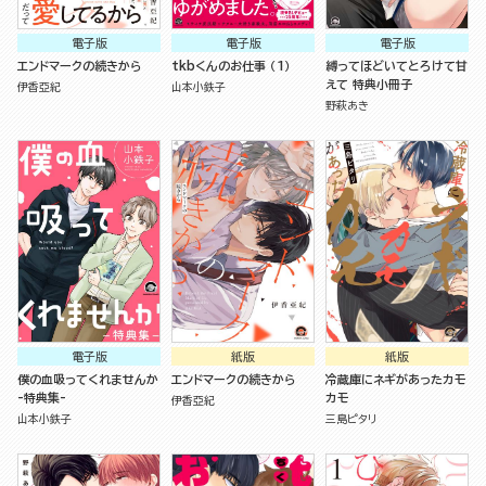
電子版
電子版
電子版
エンドマークの続きから
tkbくんのお仕事 （1）
縛ってほどいてとろけて甘
えて 特典小冊子
伊香亞紀
山本小鉄子
野萩あき
電子版
紙版
紙版
僕の血吸ってくれませんか
エンドマークの続きから
冷蔵庫にネギがあったカモ
-特典集-
カモ
伊香亞紀
山本小鉄子
三島ピタリ