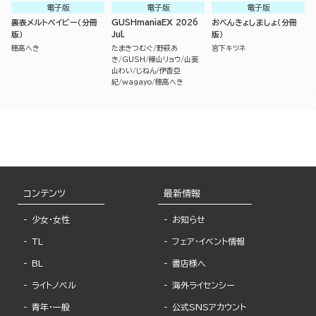
電子版
電子版
電子版
裏表メルトベイビー（分冊
GUSHmaniaEX 2026
おべんきょしましょ（分冊
版）
Jul.
版）
穂高へき
たまきつむぐ
野萩あ
宮下キツネ
き
GUSH
樺山リョウ
山葵
山わい
じねん
伊香亞
紀
wagayo
穂高へき
コンテンツ
最新情報
少女・女性
お知らせ
TL
フェア・イベント情報
BL
書店様へ
ライトノベル
海外ライセンシー
青年・一般
公式SNSアカウント