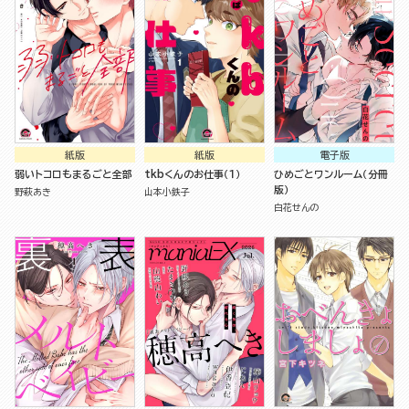
紙版
紙版
電子版
弱いトコロもまるごと全部
tkbくんのお仕事（１）
ひめごとワンルーム（分冊
版）
野萩あき
山本小鉄子
白花せんの