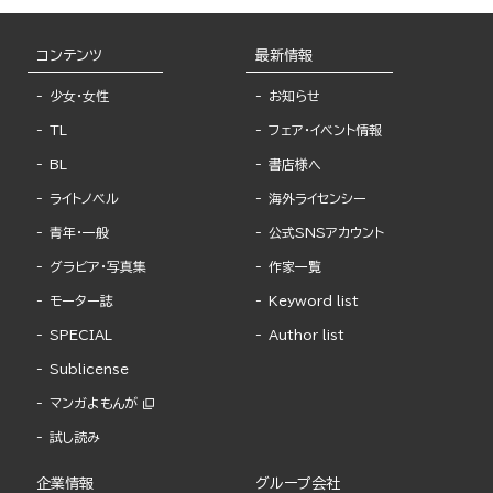
コンテンツ
最新情報
少女・女性
お知らせ
TL
フェア・イベント情報
BL
書店様へ
ライトノベル
海外ライセンシー
青年・一般
公式SNSアカウント
グラビア・写真集
作家一覧
モーター誌
Keyword list
SPECIAL
Author list
Sublicense
マンガよもんが
試し読み
企業情報
グループ会社