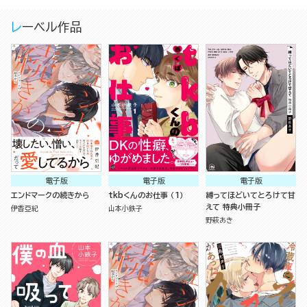
レーベル作品
電子版
電子版
電子版
エンドマークの続きから
tkbくんのお仕事 （1）
縛ってほどいてとろけて甘
えて 特典小冊子
伊香亞紀
山本小鉄子
野萩あき