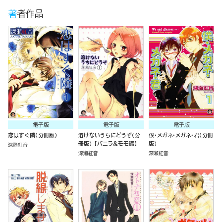
著者作品
電子版
電子版
電子版
恋はすぐ隣（分冊版）
溶けないうちにどうぞ（分
僕・メガネ・メガネ・君（分冊
冊版） 【バニラ＆モモ編】
版）
深瀬紅音
深瀬紅音
深瀬紅音