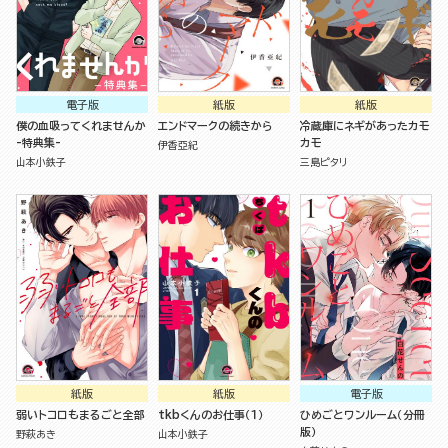
電子版
紙版
紙版
僕の血吸ってくれませんか
エンドマークの続きから
冷蔵庫にネギがあったカモ
-特典集-
カモ
伊香亞紀
山本小鉄子
三島ピタリ
紙版
紙版
電子版
弱いトコロもまるごと全部
tkbくんのお仕事（１）
ひめごとワンルーム（分冊
版）
野萩あき
山本小鉄子