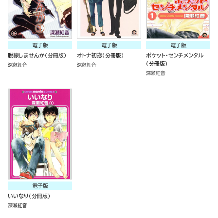
電子版
電子版
電子版
脱線しませんか（分冊版）
オトナ初恋（分冊版）
ポケット・センチメンタル
（分冊版）
深瀬紅音
深瀬紅音
深瀬紅音
電子版
いいなり（分冊版）
深瀬紅音