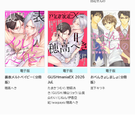
白花せんの
電子版
電子版
電子版
裏表メルトベイビー（分冊
GUSHmaniaEX 2026
おべんきょしましょ（分冊
版）
Jul.
版）
穂高へき
たまきつむぐ
野萩あ
宮下キツネ
き
GUSH
樺山リョウ
山葵
山わい
じねん
伊香亞
紀
wagayo
穂高へき