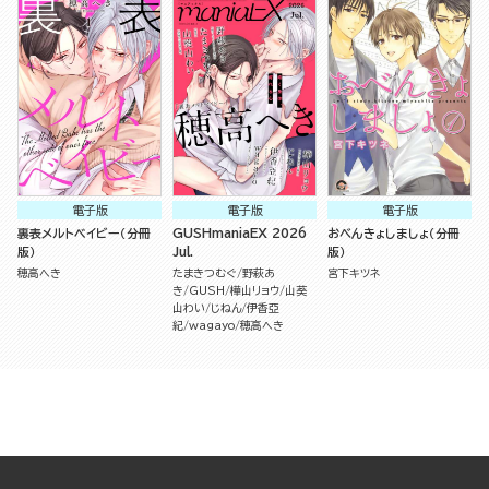
電子版
電子版
電子版
裏表メルトベイビー（分冊
GUSHmaniaEX 2026
おべんきょしましょ（分冊
版）
Jul.
版）
穂高へき
たまきつむぐ
野萩あ
宮下キツネ
き
GUSH
樺山リョウ
山葵
山わい
じねん
伊香亞
紀
wagayo
穂高へき