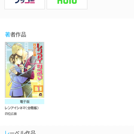
著者作品
電子版
レンアイシネマ（分冊版）
四位広猫
レーベル作品