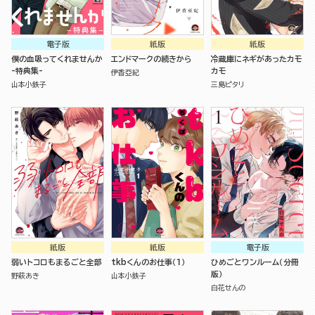
電子版
紙版
紙版
僕の血吸ってくれませんか
エンドマークの続きから
冷蔵庫にネギがあったカモ
-特典集-
カモ
伊香亞紀
山本小鉄子
三島ピタリ
紙版
紙版
電子版
弱いトコロもまるごと全部
tkbくんのお仕事（１）
ひめごとワンルーム（分冊
版）
野萩あき
山本小鉄子
白花せんの