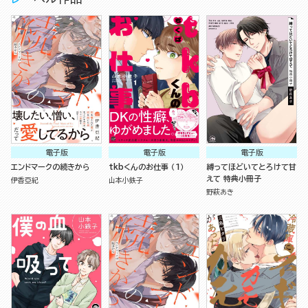
電子版
電子版
電子版
エンドマークの続きから
tkbくんのお仕事 （1）
縛ってほどいてとろけて甘
えて 特典小冊子
伊香亞紀
山本小鉄子
野萩あき