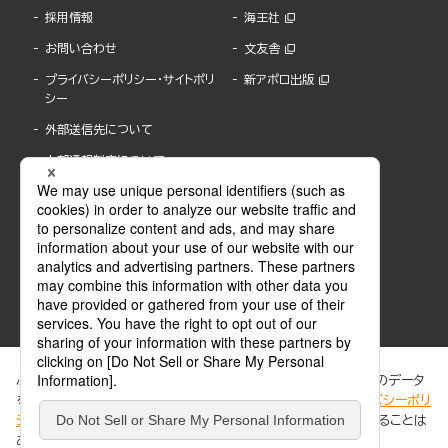
採用情報
海王社
お問い合わせ
文友舎
プライバシーポリシー・サイトポリ
新アポロ出版
シー
外部送信先について
内部通報制度について
ぶんか社が運営するサイトでは、利便性向上のためにCookie等のデータ
を使用しています。 当社のCookieについての詳細は、「
プライバシーポリ
シー
」をご覧ください。当サイトでは、訪問者の個人情報を追跡することは
ABJマークは、この電子書店・電子書籍配信サービスが、著作権者からコンテンツ使用許諾を
ありません。
得た正規版配信サービスであることを示す登録商標(登録番号 第6091713号)です。