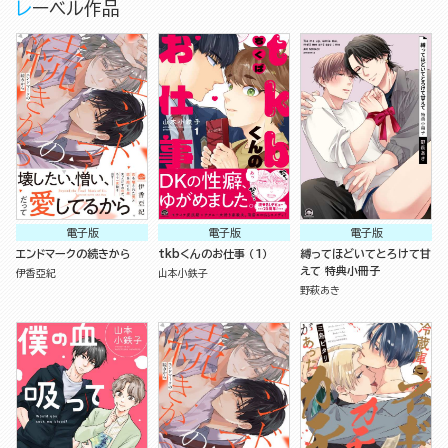
レーベル作品
電子版
電子版
電子版
エンドマークの続きから
tkbくんのお仕事 （1）
縛ってほどいてとろけて甘
えて 特典小冊子
伊香亞紀
山本小鉄子
野萩あき