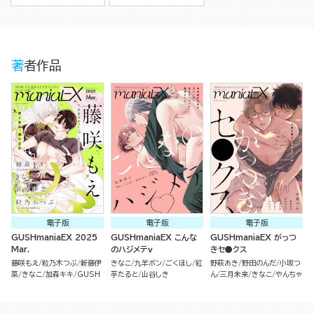
著者作品
電子版
電子版
電子版
GUSHmaniaEX 2025
GUSHmaniaEX こんな
GUSHmaniaEX がっつ
Mar.
のハジメテｖ
きセ●クス
藤咲もえ
粒乃木つぶ
新藤伊
きなこ
九羊ボン
ごくほし
紅
野萩あき
野田のんだ
小坂つ
菜
きなこ
加森キキ
GUSH
芋たると
山谷しき
ん
三月未来
きなこ
やんちゃ