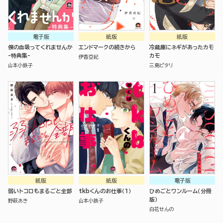
電子版
紙版
紙版
僕の血吸ってくれませんか
エンドマークの続きから
冷蔵庫にネギがあったカモ
-特典集-
カモ
伊香亞紀
山本小鉄子
三島ピタリ
紙版
紙版
電子版
弱いトコロもまるごと全部
tkbくんのお仕事（１）
ひめごとワンルーム（分冊
版）
野萩あき
山本小鉄子
白花せんの