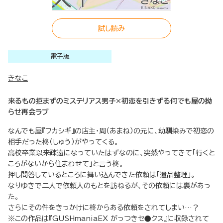
試し読み
電子版
きなこ
来るもの拒まずのミステリアス男子×初恋を引きずる何でも屋の拗
らせ再会ラブ
なんでも屋『フカシギ』の店主・周（あまね）の元に、幼馴染みで初恋の
相手だった柊（しゅう）がやってくる。
高校卒業以来疎遠になっていたはずなのに、突然やってきて「行くと
ころがないから住まわせて」と言う柊。
押し問答しているところに舞い込んできた依頼は「遺品整理」。
なりゆきで二人で依頼人のもとを訪ねるが、その依頼には裏があっ
た。
さらにその件をきっかけに柊からある依頼をされてしまい…？
※この作品は『GUSHmaniaEX がっつきセ●クス』に収録されて