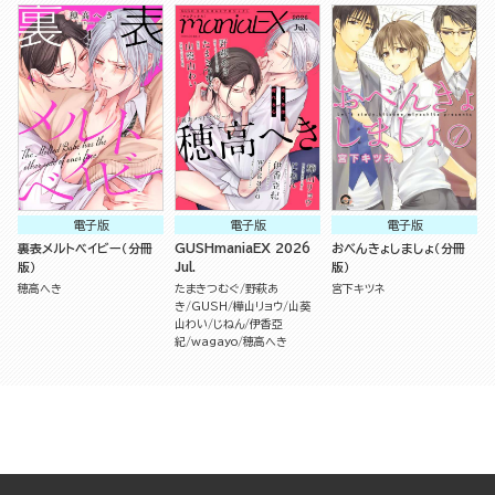
電子版
電子版
電子版
裏表メルトベイビー（分冊
GUSHmaniaEX 2026
おべんきょしましょ（分冊
版）
Jul.
版）
穂高へき
たまきつむぐ
野萩あ
宮下キツネ
き
GUSH
樺山リョウ
山葵
山わい
じねん
伊香亞
紀
wagayo
穂高へき