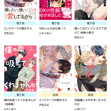
電子版
電子版
電子版
エンドマークの続きから
tkbくんのお仕事 （1）
縛ってほどいてとろけて甘
えて 特典小冊子
伊香亞紀
山本小鉄子
野萩あき
電子版
紙版
紙版
僕の血吸ってくれませんか
エンドマークの続きから
冷蔵庫にネギがあったカモ
-特典集-
カモ
伊香亞紀
山本小鉄子
三島ピタリ