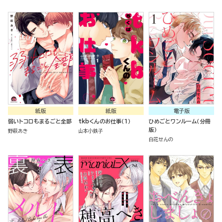
紙版
紙版
電子版
弱いトコロもまるごと全部
tkbくんのお仕事（１）
ひめごとワンルーム（分冊
版）
野萩あき
山本小鉄子
白花せんの