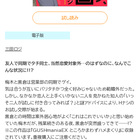
試し読み
電子版
三田ロジ
友人で同期でタチ同士、当然恋愛対象外…のはずなのに、なんでこ
んな状況に!!?
梅木と黒倉は営業部の同期でゲイ。
気は合うが互いにバリタチかつ全く好みじゃないため範疇外だった。
しかし、なかなか恋人と上手くいかない二人を見かねた知人の「いっ
そ二人が試しに付き合ってみれば？」と謎アドバイスにより、Hナシの
お試し交際が始まる。
黒倉との時間は案外居心地がよく「これはこれでいいか」と思い始め
ていた梅木だが、残業続きのある夜、黒倉が突然盛ってきて――!?
※この作品は『GUSHmaniaEX ところかまわずハメまくり』に収録
されています。重複購入にご注意ください。