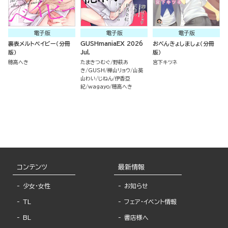
電子版
電子版
電子版
裏表メルトベイビー（分冊
GUSHmaniaEX 2026
おべんきょしましょ（分冊
版）
Jul.
版）
穂高へき
たまきつむぐ
野萩あ
宮下キツネ
き
GUSH
樺山リョウ
山葵
山わい
じねん
伊香亞
紀
wagayo
穂高へき
コンテンツ
最新情報
少女・女性
お知らせ
TL
フェア・イベント情報
BL
書店様へ