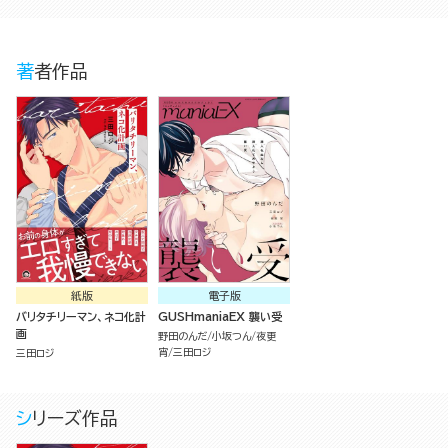
著者作品
紙版
電子版
バリタチリーマン、ネコ化計
GUSHmaniaEX 襲い受
画
野田のんだ
小坂つん
夜更
宵
三田ロジ
三田ロジ
シリーズ作品