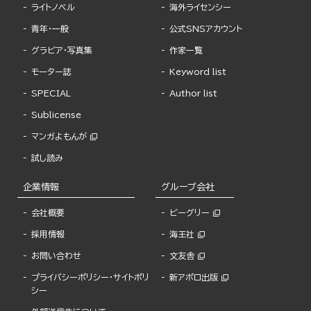
ライトノベル
海外ライセンシー
青年・一般
公式SNSアカウント
グラビア・写真集
作家一覧
モーター誌
Keyword list
SPECIAL
Author list
Sublicense
マンガよもんが
試し読み
企業情報
グループ会社
会社概要
ビーグリー
採用情報
海王社
お問い合わせ
文友舎
プライバシーポリシー・サイトポリ
新アポロ出版
シー