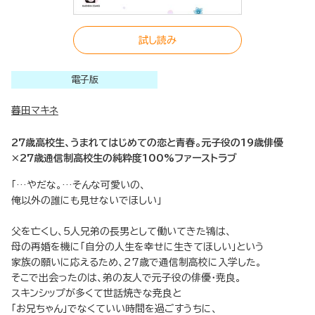
試し読み
電子版
暮田マキネ
27歳高校生、うまれてはじめての恋と青春。元子役の19歳俳優
×27歳通信制高校生の純粋度100%ファーストラブ
「…やだな。…そんな可愛いの、
俺以外の誰にも見せないでほしい」
父を亡くし、5人兄弟の長男として働いてきた鴇は、
母の再婚を機に「自分の人生を幸せに生きてほしい」という
家族の願いに応えるため、27歳で通信制高校に入学した。
そこで出会ったのは、弟の友人で元子役の俳優・尭良。
スキンシップが多くて世話焼きな尭良と
「お兄ちゃん」でなくていい時間を過ごすうちに、