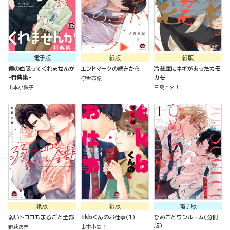
電子版
紙版
紙版
僕の血吸ってくれませんか
エンドマークの続きから
冷蔵庫にネギがあったカモ
-特典集-
カモ
伊香亞紀
山本小鉄子
三島ピタリ
紙版
紙版
電子版
弱いトコロもまるごと全部
tkbくんのお仕事（１）
ひめごとワンルーム（分冊
版）
野萩あき
山本小鉄子