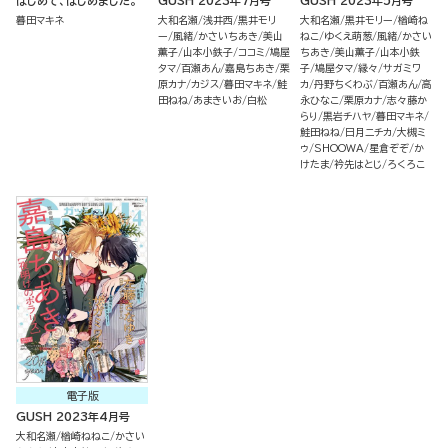
はじめて、はじめました。
GUSH 2023年7月号
GUSH 2023年5月号
暮田マキネ
大和名瀬
浅井西
黒井モリ
大和名瀬
黒井モリー
楢崎ね
ー
風緒
かさいちあき
美山
ねこ
ゆくえ萌葱
風緒
かさい
薫子
山本小鉄子
ココミ
鳩屋
ちあき
美山薫子
山本小鉄
タマ
百瀬あん
嘉島ちあき
栗
子
鳩屋タマ
縁々
サガミワ
原カナ
カジス
暮田マキネ
鮭
カ
丹野ちくわぶ
百瀬あん
高
田ねね
あまきいお
白松
永ひなこ
栗原カナ
志々藤か
らり
黒岩チハヤ
暮田マキネ
鮭田ねね
日月ニチカ
大槻ミ
ゥ
SHOOWA
星倉ぞぞ
か
けたま
衿先はとじ
ろくろこ
電子版
GUSH 2023年4月号
大和名瀬
楢崎ねねこ
かさい