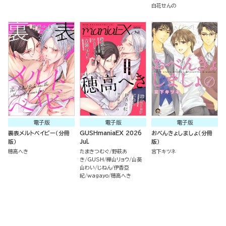
白花せんの
電子版
電子版
電子版
裏表メルトベイビー（分冊
GUSHmaniaEX 2026
おべんきょしましょ（分冊
版）
Jul.
版）
穂高へき
たまきつむぐ
野萩あ
宮下キツネ
き
GUSH
樺山リョウ
山葵
山わい
じねん
伊香亞
紀
wagayo
穂高へき