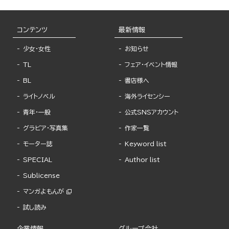
コンテンツ
最新情報
少女・女性
お知らせ
TL
フェア・イベント情報
BL
書店様へ
ライトノベル
海外ライセンシー
青年・一般
公式SNSアカウント
グラビア・写真集
作家一覧
モーター誌
Keyword list
SPECIAL
Author list
Sublicense
マンガよもんが
試し読み
企業情報
グループ会社