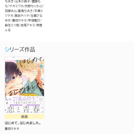
ちあき
山本小鉄子
園瀬も
ち
サガミワカ
丹野ちくわぶ
百瀬あん
嘉島ちあき
平眞ミ
ツナガ
黒岩チハヤ
左藤さな
ゆき
暮田マキネ
早寝電灯
麻生ミツ晃
吉尾アキラ
熊雪
ふる
シリーズ作品
紙版
はじめて、はじめました。
暮田マキネ