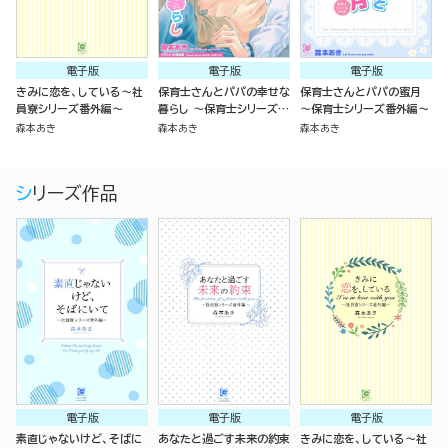
電子版
電子版
電子版
きみに恋を、している～社
保育士さんとパパの幸せな
保育士さんとパパの蜜月
員寮シリーズ番外編～
暮らし ～保育士シリーズ番
～保育士シリーズ番外編～
外編～
森本あき
森本あき
森本あき
シリーズ作品
電子版
電子版
電子版
素直じゃないけど、そばに
あなたと過ごす未来の約束
きみに恋を、している～社