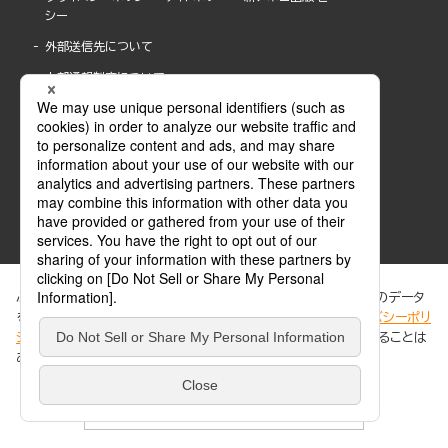
シー
外部送信先について
内部通報制度について
ぶんか社が運営するサイトでは、利便性向上のためにCookie等のデータ
を使用しています。 当社のCookieについての詳細は、「
プライバシーポリ
シー
」をご覧ください。当サイトでは、訪問者の個人情報を追跡することは
ABJマークは、この電子書店・電子書籍配信サービスが、著作権者からコンテンツ使用許諾を
ありません。
得た正規版配信サービスであることを示す登録商標(登録番号 第6091713号)です。
ABJマークの詳細、ABJマークを掲示しているサービスの一覧はこちら。
https://aebs.or.jp/
同意する
© 2025 BUNKASHA