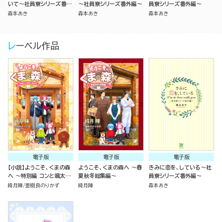
いて～社員寮シリーズ番外
～社員寮シリーズ番外編～
員寮シリーズ番外編～
編～
森本あき
森本あき
森本あき
レーベル作品
電子版
電子版
電子版
【小説】ようこそ、くまの森
ようこそ、くまの森へ ～春
きみに恋を、している～社
へ ～特別編 コンと颯太、
夏秋冬総集編～
員寮シリーズ番外編～
家出する～
綺月陣
亜樹良のりかず
綺月陣
森本あき