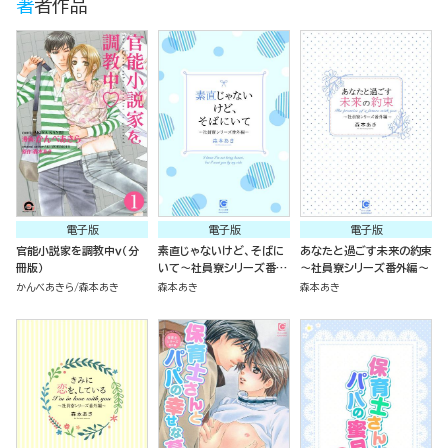
著者作品
電子版
電子版
電子版
官能小説家を調教中ｖ（分
素直じゃないけど、そばに
あなたと過ごす未来の約束
冊版）
いて～社員寮シリーズ番外
～社員寮シリーズ番外編～
編～
かんべあきら
森本あき
森本あき
森本あき