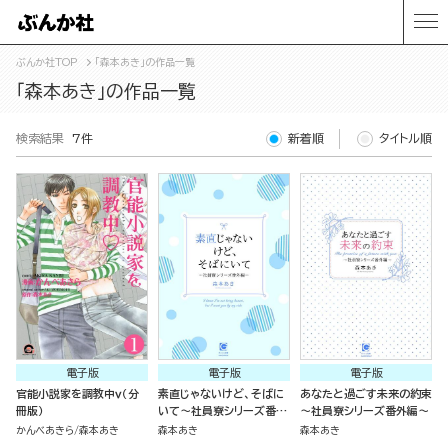
ぶんか社TOP
「森本あき」の作品一覧
「森本あき」の作品一覧
検索結果
7件
新着順
タイトル順
電子版
電子版
電子版
官能小説家を調教中ｖ（分
素直じゃないけど、そばに
あなたと過ごす未来の約束
冊版）
いて～社員寮シリーズ番外
～社員寮シリーズ番外編～
編～
かんべあきら
森本あき
森本あき
森本あき