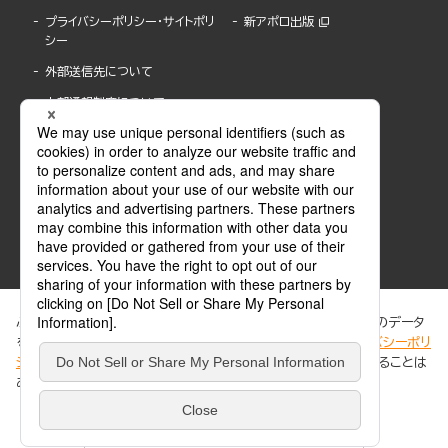
プライバシーポリシー・サイトポリ
新アポロ出版
シー
外部送信先について
内部通報制度について
ぶんか社が運営するサイトでは、利便性向上のためにCookie等のデータ
を使用しています。 当社のCookieについての詳細は、「
プライバシーポリ
シー
」をご覧ください。当サイトでは、訪問者の個人情報を追跡することは
ABJマークは、この電子書店・電子書籍配信サービスが、著作権者からコンテンツ使用許諾を
ありません。
得た正規版配信サービスであることを示す登録商標(登録番号 第6091713号)です。
ABJマークの詳細、ABJマークを掲示しているサービスの一覧はこちら。
https://aebs.or.jp/
同意する