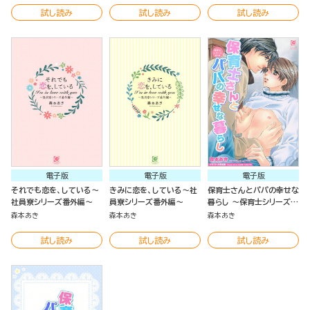
試し読み
試し読み
試し読み
電子版
電子版
電子版
それでも恋を、している～
きみに恋を、している～社
保育士さんとパパの幸せな
社員寮シリーズ番外編～
員寮シリーズ番外編～
暮らし ～保育士シリーズ番
外編～
森本あき
森本あき
森本あき
試し読み
試し読み
試し読み