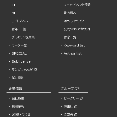
TL
フェア・イベント情報
BL
書店様へ
ライトノベル
海外ライセンシー
青年・一般
公式SNSアカウント
グラビア・写真集
作家一覧
モーター誌
Keyword list
SPECIAL
Author list
Sublicense
マンガよもんが
試し読み
企業情報
グループ会社
会社概要
ビーグリー
採用情報
海王社
お問い合わせ
文友舎