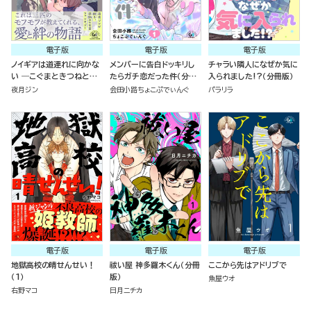
電子版
電子版
電子版
ノイギアは道連れに向かな
メンバーに告白ドッキリし
チャラい隣人になぜか気に
い ―こぐまときつねと願
たらガチ恋だった件（分冊
入られました!?（分冊版）
いの器―
版）
夜月ジン
会田小路ちょこぷでぃんぐ
パラリラ
電子版
電子版
電子版
地獄高校の晴せんせい！
祓い屋 神多羅木くん（分冊
ここから先はアドリブで
（1）
版）
魚屋ウオ
右野マコ
日月ニチカ