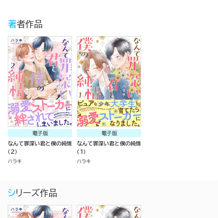
著者作品
電子版
電子版
なんて罪深い君と僕の純情
なんて罪深い君と僕の純情
（2）
（1）
ハラキ
ハラキ
シリーズ作品