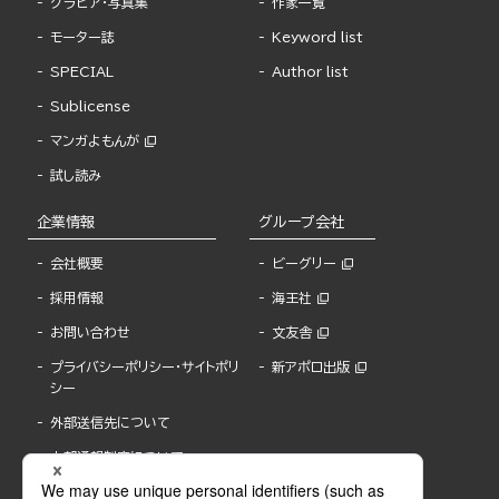
グラビア・写真集
作家一覧
モーター誌
Keyword list
SPECIAL
Author list
Sublicense
マンガよもんが
試し読み
企業情報
グループ会社
会社概要
ビーグリー
採用情報
海王社
お問い合わせ
文友舎
プライバシーポリシー・サイトポリ
新アポロ出版
シー
外部送信先について
内部通報制度について