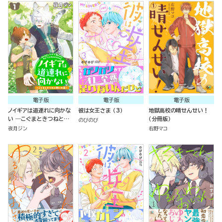
電子版
電子版
電子版
ノイギアは道連れに向かな
彼は女王さま （3）
地獄高校の晴せんせい！
い ―こぐまときつねと願
（分冊版）
のびのび
いの器―（分冊版）
夜月ジン
右野マコ