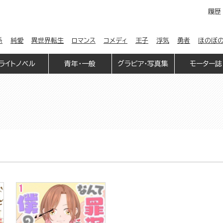
履歴
係
純愛
異世界転生
ロマンス
コメディ
王子
浮気
勇者
ほのぼ
ライトノベル
青年・一般
グラビア・写真集
モーター誌