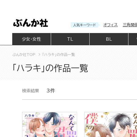
オフィス
三角関
人気キーワード
少女・女性
TL
BL
ぶんか社TOP
「ハラキ」の作品一覧
「ハラキ」の作品一覧
3件
検索結果