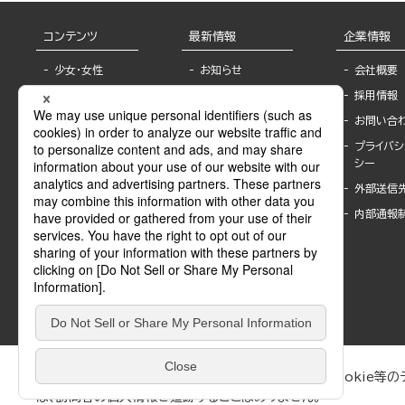
コンテンツ
最新情報
企業情報
少女・女性
お知らせ
会社概要
TL
フェア・イベント情
採用情報
報
BL
お問い合
書店様へ
ライトノベル
プライバシ
海外ライセンシー
シー
青年・一般
公式SNSアカウ
外部送信
グラビア・写真
ント
集
内部通報
作家一覧
モーター誌
Keyword list
SPECIAL
Author list
Sublicense
マンガよもん
が
試し読み
ぶんか社が運営するサイトでは、利便性向上のためにCookie等のデ
は、訪問者の個人情報を追跡することはありません。