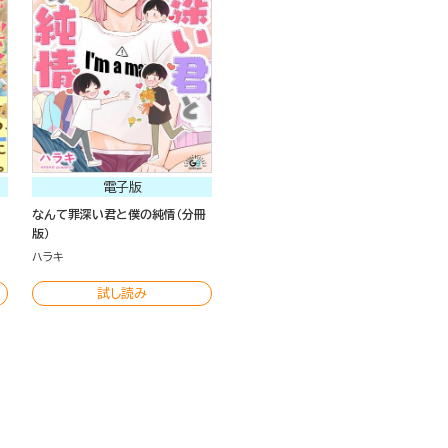
電子版
なんて罪深い君と僕の純情（分冊
版）
ハラキ
試し読み