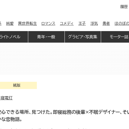
履歴
係
純愛
異世界転生
ロマンス
コメディ
王子
浮気
勇者
ほのぼ
ライトノベル
青年・一般
グラビア・写真集
モーター誌
紙版
早寝電灯
安心できる場所、見つけた。即寝総務の後輩×不眠デザイナー、そ
かな恋物語。