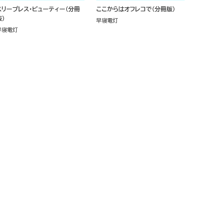
スリープレス・ビューティー（分冊
ここからはオフレコで（分冊版）
版）
早寝電灯
早寝電灯