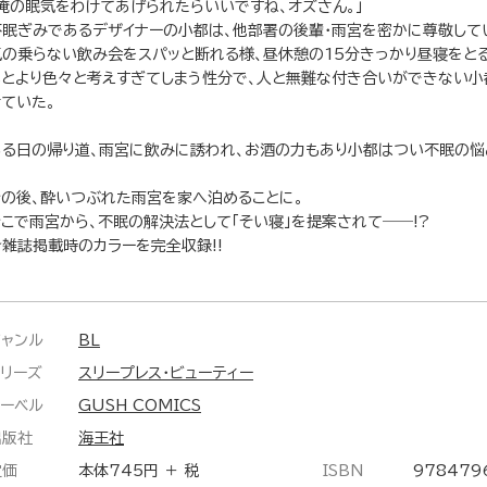
「俺の眠気をわけてあげられたらいいですね、オズさん。」
不眠ぎみであるデザイナーの小都は、他部署の後輩・雨宮を密かに尊敬して
気の乗らない飲み会をスパッと断れる様、昼休憩の15分きっかり昼寝をとる
もとより色々と考えすぎてしまう性分で、人と無難な付き合いができない小
けていた。
ある日の帰り道、雨宮に飲みに誘われ、お酒の力もあり小都はつい不眠の悩
その後、酔いつぶれた雨宮を家へ泊めることに。
そこで雨宮から、不眠の解決法として「そい寝」を提案されて――!?
★雑誌掲載時のカラーを完全収録!!
ジャンル
BL
シリーズ
スリープレス・ビューティー
レーベル
GUSH COMICS
出版社
海王社
定価
本体745円 ＋ 税
ISBN
978479