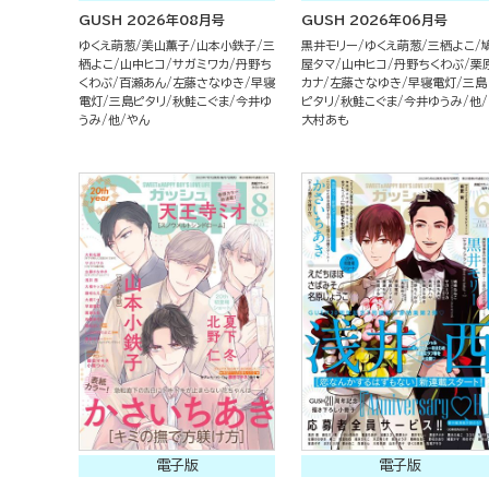
GUSH 2026年08月号
GUSH 2026年06月号
ゆくえ萌葱
美山薫子
山本小鉄子
三
黒井モリー
ゆくえ萌葱
三栖よこ
栖よこ
山中ヒコ
サガミワカ
丹野ち
屋タマ
山中ヒコ
丹野ちくわぶ
栗
くわぶ
百瀬あん
左藤さなゆき
早寝
カナ
左藤さなゆき
早寝電灯
三島
電灯
三島ピタリ
秋鮭こぐま
今井ゆ
ピタリ
秋鮭こぐま
今井ゆうみ
他
うみ
他
やん
大村あも
電子版
電子版