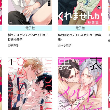
電子版
電子版
縛ってほどいてとろけて甘えて
僕の血吸ってくれませんか -特典
特典小冊子
集-
野萩あき
山本小鉄子