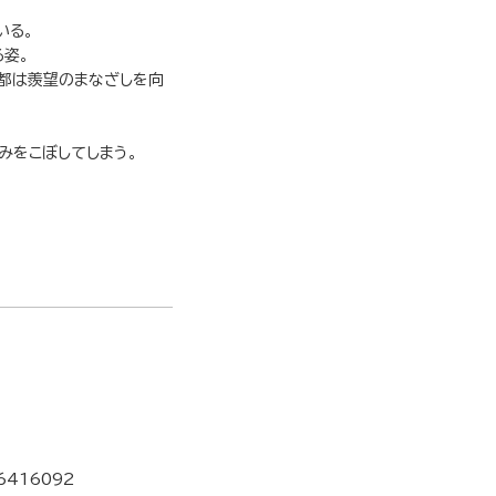
いる。
姿。
都は羨望のまなざしを向
みをこぼしてしまう。
6416092