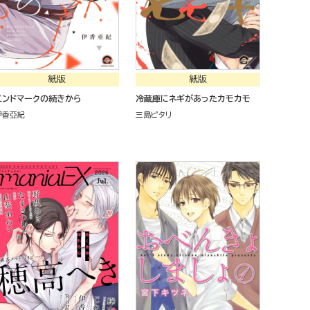
紙版
紙版
エンドマークの続きから
冷蔵庫にネギがあったカモカモ
伊香亞紀
三島ピタリ