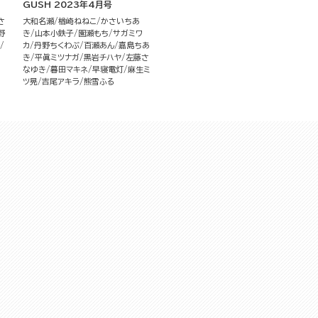
GUSH 2023年4月号
さ
大和名瀬
楢崎ねねこ
かさいちあ
野
き
山本小鉄子
園瀬もち
サガミワ
カ
丹野ちくわぶ
百瀬あん
嘉島ちあ
き
平眞ミツナガ
黒岩チハヤ
左藤さ
なゆき
暮田マキネ
早寝電灯
麻生ミ
ツ晃
吉尾アキラ
熊雪ふる