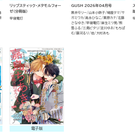
リップスティック・メタモルフォー
GUSH 2026年04月号
ゼ（分冊版）
鳩
黒井モリー
山本小鉄子
鳩屋タマ
サ
原
ガミワカ
高永ひなこ
栗原カナ
左藤
早寝電灯
さなゆき
早寝電灯
麻生ミツ晃
熊
雪ふる
三島ピタリ
淀川ゆお
もちぱ
む
藤河るり
他
大村あも
電子版