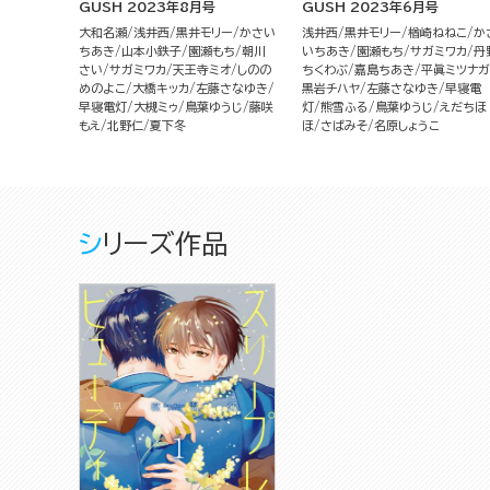
GUSH 2023年8月号
GUSH 2023年6月号
大和名瀬
浅井西
黒井モリー
かさい
浅井西
黒井モリー
楢崎ねねこ
か
ちあき
山本小鉄子
園瀬もち
朝川
いちあき
園瀬もち
サガミワカ
丹
さい
サガミワカ
天王寺ミオ
しのの
ちくわぶ
嘉島ちあき
平眞ミツナガ
めのよこ
大橋キッカ
左藤さなゆき
黒岩チハヤ
左藤さなゆき
早寝電
早寝電灯
大槻ミゥ
鳥葉ゆうじ
藤咲
灯
熊雪ふる
鳥葉ゆうじ
えだちほ
もえ
北野仁
夏下冬
ほ
さばみそ
名原しょうこ
シリーズ作品