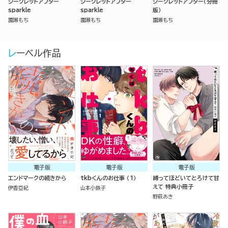
シークレットアフター
シークレットアフター
シークレットアフター（分冊
sparkle
sparkle
版）
園瀬もち
園瀬もち
園瀬もち
レーベル作品
電子版
電子版
電子版
エンドマークの続きから
tkbくんのお仕事 （1）
縛ってほどいてとろけて甘
えて 特典小冊子
伊香亞紀
山本小鉄子
野萩あき