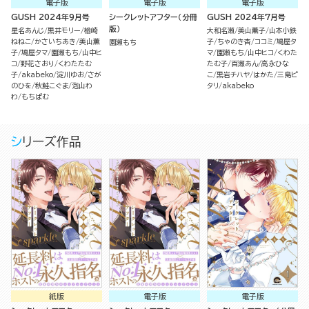
電子版
電子版
電子版
GUSH 2024年9月号
シークレットアフター（分冊
GUSH 2024年7月号
版）
星名あんじ
黒井モリー
楢崎
大和名瀬
美山薫子
山本小鉄
ねねこ
かさいちあき
美山薫
子
ちゃのき杏
ココミ
鳩屋タ
園瀬もち
子
鳩屋タマ
園瀬もち
山中ヒ
マ
園瀬もち
山中ヒコ
くわた
コ
野花さおり
くわたたむ
たむ子
百瀬あん
高永ひな
子
akabeko
淀川ゆお
さが
こ
黒岩チハヤ
はかた
三島ピ
のひを
秋鮭こぐま
泡山わ
タリ
akabeko
わ
もちぱむ
シリーズ作品
紙版
電子版
電子版