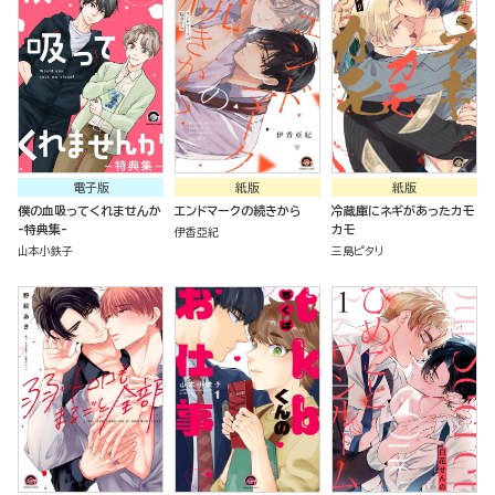
電子版
紙版
紙版
僕の血吸ってくれませんか
エンドマークの続きから
冷蔵庫にネギがあったカモ
-特典集-
カモ
伊香亞紀
山本小鉄子
三島ピタリ