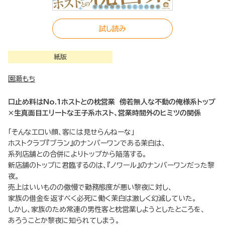
試し読み
紙版
園瀬もち
口止め料はNo.1ホストとの枕営業 傍若無人な不動の俺様系トップ
×生真面目エリートな王子系ホスト、営業時間外のヒミツの関係
「そんなエロい顔、客には見せらんねーな」
ホストクラブ『ブラン』のナンバーワンである茉白は、
系列店舗との合併によりトップから陥落する。
新店舗のトップに君臨するのは、『ノワール』のナンバーワンだった黎
夜。
売上はいいものの傲慢で勤務態度が悪い黎夜に対し、
家族の借金を返すべく必死に働く茉白は激しく幻滅していた。
しかし、家族のため常連の男性客と枕営業しようとしたところを、
あろうことか黎夜に知られてしまう。