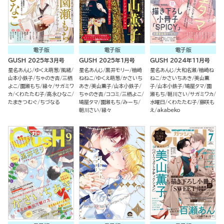
電子版
電子版
電子版
GUSH 2025年3月号
GUSH 2025年1月号
GUSH 2024年11月号
星名あんじ
ゆくえ萌葱
風緒
星名あんじ
黒井モリー
楢崎
星名あんじ
大和名瀬
楢崎ね
山本小鉄子
ちゃのき杏
三栖
ねねこ
ゆくえ萌葱
かさいち
ねこ
かさいちあき
美山薫
よこ
園瀬もち
縁々
サガミワ
あき
美山薫子
山本小鉄子
子
山本小鉄子
鳩屋タマ
園
カ
くわたたむ子
高永ひなこ
ちゃのき杏
ココミ
三栖よこ
瀬もち
朝川さい
サガミワカ
たまきつむぐ
ちづなる
鳩屋タマ
園瀬もち
みーち
水曜日
くわたたむ子
藤咲も
朝川さい
縁々
え
akabeko