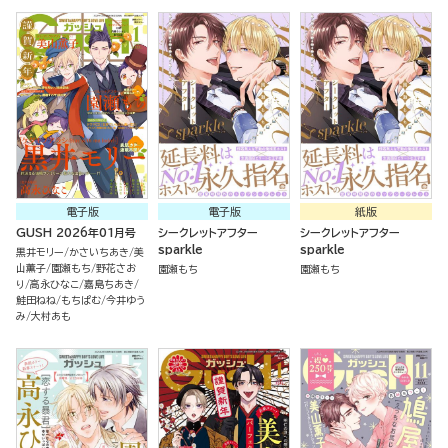
電子版
電子版
紙版
GUSH 2026年01月号
シークレットアフター
シークレットアフター
sparkle
sparkle
黒井モリー
かさいちあき
美
山薫子
園瀬もち
野花さお
園瀬もち
園瀬もち
り
高永ひなこ
嘉島ちあき
鮭田ねね
もちぱむ
今井ゆう
み
大村あも