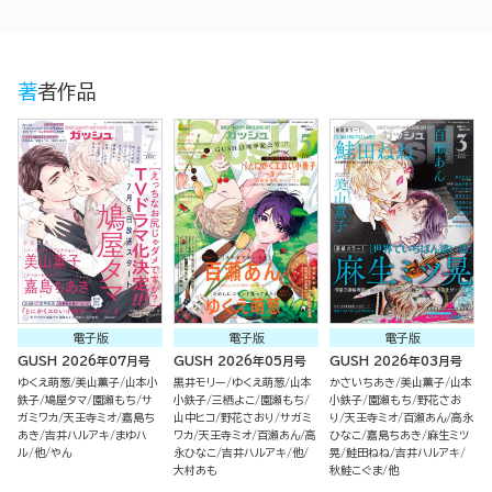
著者作品
電子版
電子版
電子版
GUSH 2026年07月号
GUSH 2026年05月号
GUSH 2026年03月号
ゆくえ萌葱
美山薫子
山本小
黒井モリー
ゆくえ萌葱
山本
かさいちあき
美山薫子
山本
鉄子
鳩屋タマ
園瀬もち
サ
小鉄子
三栖よこ
園瀬もち
小鉄子
園瀬もち
野花さお
ガミワカ
天王寺ミオ
嘉島ち
山中ヒコ
野花さおり
サガミ
り
天王寺ミオ
百瀬あん
高永
あき
吉井ハルアキ
まゆハ
ワカ
天王寺ミオ
百瀬あん
高
ひなこ
嘉島ちあき
麻生ミツ
ル
他
やん
永ひなこ
吉井ハルアキ
他
晃
鮭田ねね
吉井ハルアキ
大村あも
秋鮭こぐま
他