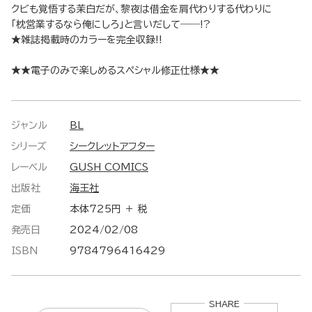
クビも覚悟する茉白だが、黎夜は借金を肩代わりする代わりに
「枕営業するなら俺にしろ」と言いだして――!?
★雑誌掲載時のカラーを完全収録!!
★★電子のみで楽しめるスペシャル修正仕様★★
ジャンル
BL
シリーズ
シークレットアフター
レーベル
GUSH COMICS
出版社
海王社
定価
本体725円 ＋ 税
発売日
2024/02/08
ISBN
9784796416429
SHARE