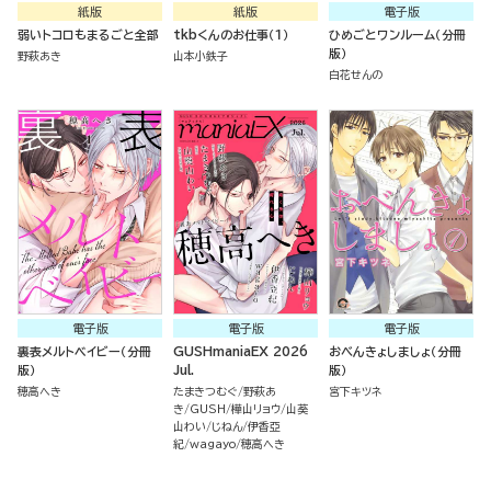
紙版
紙版
電子版
弱いトコロもまるごと全部
tkbくんのお仕事（１）
ひめごとワンルーム（分冊
版）
野萩あき
山本小鉄子
白花せんの
電子版
電子版
電子版
裏表メルトベイビー（分冊
GUSHmaniaEX 2026
おべんきょしましょ（分冊
版）
Jul.
版）
穂高へき
たまきつむぐ
野萩あ
宮下キツネ
き
GUSH
樺山リョウ
山葵
山わい
じねん
伊香亞
紀
wagayo
穂高へき