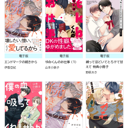
電子版
電子版
電子版
エンドマークの続きから
tkbくんのお仕事 （1）
縛ってほどいてとろけて甘
えて 特典小冊子
伊香亞紀
山本小鉄子
野萩あき