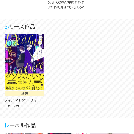
ゥ
SHOOWA
星倉ぞぞ
か
けたま
衿先はとじ
ろくろこ
シリーズ作品
紙版
ディア マイ クリーチャー
日月ニチカ
レーベル作品