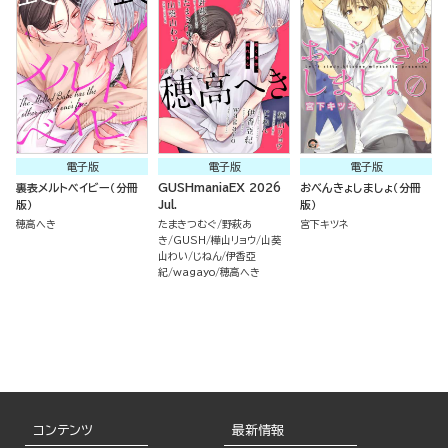
電子版
電子版
電子版
裏表メルトベイビー（分冊
GUSHmaniaEX 2026
おべんきょしましょ（分冊
版）
Jul.
版）
穂高へき
たまきつむぐ
野萩あ
宮下キツネ
き
GUSH
樺山リョウ
山葵
山わい
じねん
伊香亞
紀
wagayo
穂高へき
コンテンツ
最新情報