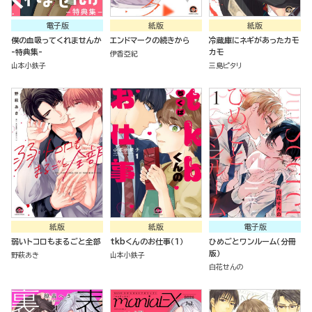
電子版
紙版
紙版
僕の血吸ってくれませんか
エンドマークの続きから
冷蔵庫にネギがあったカモ
-特典集-
カモ
伊香亞紀
山本小鉄子
三島ピタリ
紙版
紙版
電子版
弱いトコロもまるごと全部
tkbくんのお仕事（１）
ひめごとワンルーム（分冊
版）
野萩あき
山本小鉄子
白花せんの