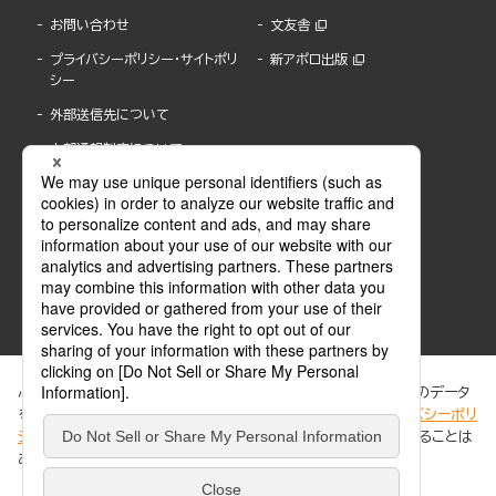
お問い合わせ
文友舎
プライバシーポリシー・サイトポリ
新アポロ出版
シー
外部送信先について
内部通報制度について
ぶんか社が運営するサイトでは、利便性向上のためにCookie等のデータ
を使用しています。 当社のCookieについての詳細は、「
プライバシーポリ
シー
」をご覧ください。当サイトでは、訪問者の個人情報を追跡することは
ABJマークは、この電子書店・電子書籍配信サービスが、著作権者からコンテンツ使用許諾を
ありません。
得た正規版配信サービスであることを示す登録商標(登録番号 第6091713号)です。
ABJマークの詳細、ABJマークを掲示しているサービスの一覧はこちら。