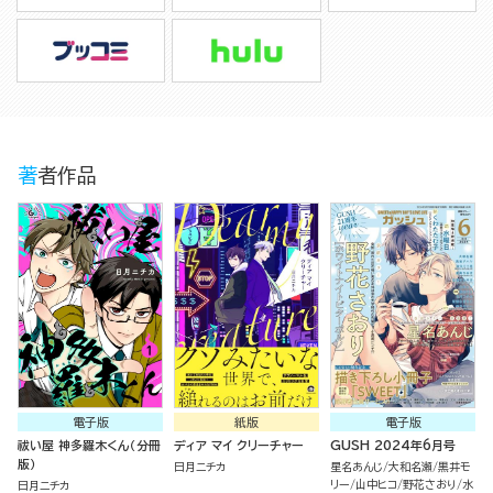
著者作品
電子版
紙版
電子版
祓い屋 神多羅木くん（分冊
ディア マイ クリーチャー
GUSH 2024年6月号
版）
日月ニチカ
星名あんじ
大和名瀬
黒井モ
リー
山中ヒコ
野花さおり
水
日月ニチカ