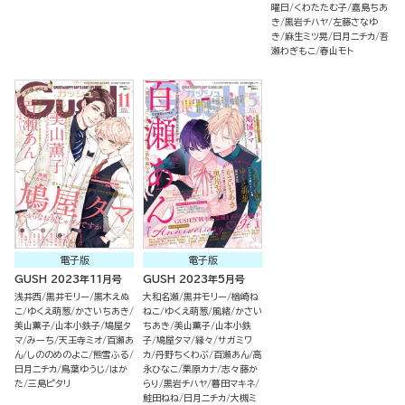
曜日
くわたたむ子
嘉島ちあ
き
黒岩チハヤ
左藤さなゆ
き
麻生ミツ晃
日月ニチカ
吾
瀬わぎもこ
春山モト
電子版
電子版
GUSH 2023年11月号
GUSH 2023年5月号
浅井西
黒井モリー
黒木えぬ
大和名瀬
黒井モリー
楢崎ね
こ
ゆくえ萌葱
かさいちあき
ねこ
ゆくえ萌葱
風緒
かさい
美山薫子
山本小鉄子
鳩屋タ
ちあき
美山薫子
山本小鉄
マ
みーち
天王寺ミオ
百瀬あ
子
鳩屋タマ
縁々
サガミワ
ん
しののめのよこ
熊雪ふる
カ
丹野ちくわぶ
百瀬あん
高
日月ニチカ
鳥葉ゆうじ
はか
永ひなこ
栗原カナ
志々藤か
た
三島ピタリ
らり
黒岩チハヤ
暮田マキネ
鮭田ねね
日月ニチカ
大槻ミ