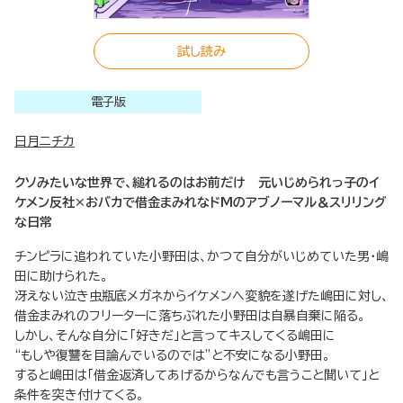
試し読み
電子版
日月ニチカ
クソみたいな世界で、縋れるのはお前だけ 元いじめられっ子のイ
ケメン反社×おバカで借金まみれなドMのアブノーマル＆スリリング
な日常
チンピラに追われていた小野田は、かつて自分がいじめていた男・嶋
田に助けられた。
冴えない泣き虫瓶底メガネからイケメンへ変貌を遂げた嶋田に対し、
借金まみれのフリーターに落ちぶれた小野田は自暴自棄に陥る。
しかし、そんな自分に「好きだ」と言ってキスしてくる嶋田に
“もしや復讐を目論んでいるのでは”と不安になる小野田。
すると嶋田は「借金返済してあげるからなんでも言うこと聞いて」と
条件を突き付けてくる。