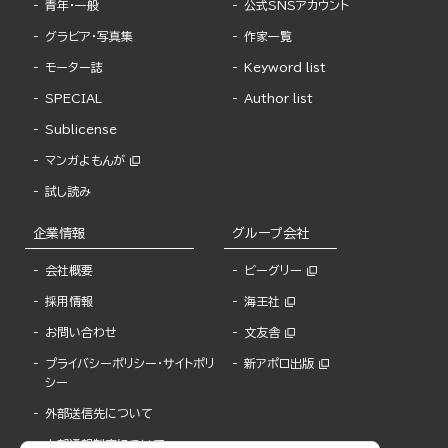
青年・一般
公式SNSアカウント
グラビア・写真集
作家一覧
モーター誌
Keyword list
SPECIAL
Author list
Sublicense
マンガよもんが
試し読み
企業情報
グループ会社
会社概要
ビーグリー
採用情報
海王社
お問い合わせ
文友舎
プライバシーポリシー・サイトポリ
新アポロ出版
シー
外部送信先について
内部通報制度について