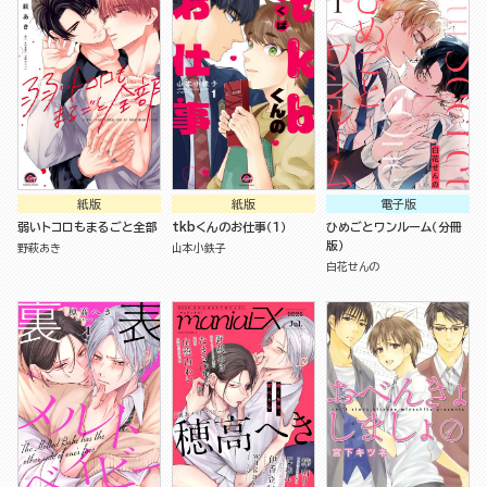
紙版
紙版
電子版
弱いトコロもまるごと全部
tkbくんのお仕事（１）
ひめごとワンルーム（分冊
版）
野萩あき
山本小鉄子
白花せんの