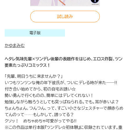
試し読み
電子版
かゆまみむ
ヘタレ気味先輩×ツンデレ後輩の表題作をはじめ、エロス炸裂、ツン
要素たっぷりコミックス！
「先輩、明日うちに来ませんか？」
いつもツンツンな俺の年下彼氏が、ついにデレる時が来た――!!
付き合い始めてから、初の自宅お誘い☆
勢い勇んで行くものの、簡単にはデレてくれない！
勉強しながら触ろうとしても突っぱねられる。でも。耳が赤いよ？
ちょんちょん、つんつん、って、すごい小さなジェスチャーで顔赤らめ
てんのって……もしかして、誘ってる？
クソッ！ めちゃめちゃ可愛がってやる!!
※この作品は単行本版『ツンデレ☆初体験』に収録されています。重