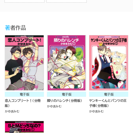
著者作品
電子版
電子版
電子版
恋人コンプリート！（分冊
隣りのハレンチ（分冊版）
ヤンキーくんとパンツの王
版）
子様（分冊版）
かゆまみむ
かゆまみむ
かゆまみむ