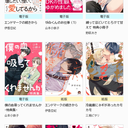
電子版
電子版
電子版
エンドマークの続きから
tkbくんのお仕事 （1）
縛ってほどいてとろけて甘
えて 特典小冊子
伊香亞紀
山本小鉄子
野萩あき
電子版
紙版
紙版
僕の血吸ってくれませんか
エンドマークの続きから
冷蔵庫にネギがあったカモ
-特典集-
カモ
伊香亞紀
山本小鉄子
三島ピタリ