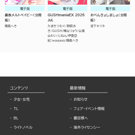
電子版
電子版
電子版
裏表メルトベイビー（分冊
GUSHmaniaEX 2026
おべんきょしましょ（分冊
版）
Jul.
版）
穂高へき
たまきつむぐ
野萩あ
宮下キツネ
き
GUSH
樺山リョウ
山葵
山わい
じねん
伊香亞
紀
wagayo
穂高へき
コンテンツ
最新情報
少女・女性
お知らせ
TL
フェア・イベント情報
BL
書店様へ
ライトノベル
海外ライセンシー