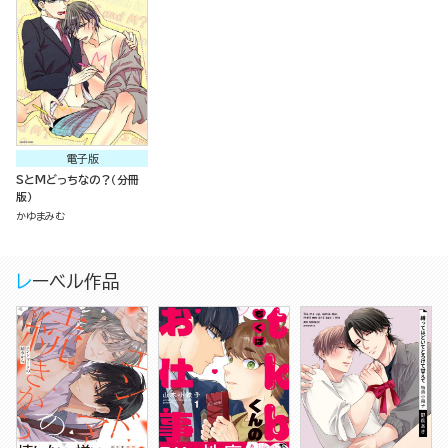
電子版
SとMどっちなの？（分冊
版）
かゆまみむ
レーベル作品