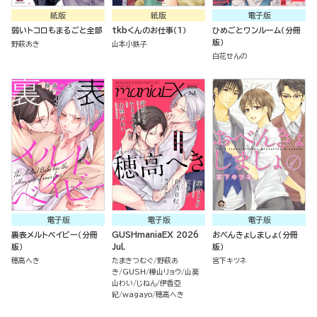
紙版
紙版
電子版
弱いトコロもまるごと全部
tkbくんのお仕事（１）
ひめごとワンルーム（分冊
版）
野萩あき
山本小鉄子
白花せんの
電子版
電子版
電子版
裏表メルトベイビー（分冊
GUSHmaniaEX 2026
おべんきょしましょ（分冊
版）
Jul.
版）
穂高へき
たまきつむぐ
野萩あ
宮下キツネ
き
GUSH
樺山リョウ
山葵
山わい
じねん
伊香亞
紀
wagayo
穂高へき