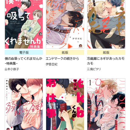
電子版
紙版
紙版
僕の血吸ってくれませんか
エンドマークの続きから
冷蔵庫にネギがあったカモ
-特典集-
カモ
伊香亞紀
山本小鉄子
三島ピタリ