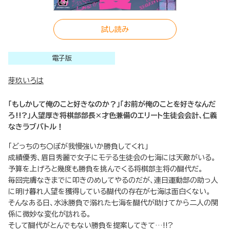
試し読み
電子版
芽玖いろは
「もしかして俺のこと好きなのか？」「お前が俺のことを好きなんだ
ろ!!?」人望厚き将棋部部長×才色兼備のエリート生徒会会計、仁義
なきラブバトル！
「どっちのち〇ぽが我慢強いか勝負してくれ」
成績優秀、眉目秀麗で女子にモテる生徒会の七海には天敵がいる。
予算を上げろと幾度も勝負を挑んでくる将棋部主将の醐代だ。
毎回完膚なきまでに叩きのめしてやるのだが、連日運動部の助っ人
に明け暮れ人望を獲得している醐代の存在が七海は面白くない。
そんなある日、水泳勝負で溺れた七海を醐代が助けてから二人の関
係に微妙な変化が訪れる。
そして醐代がとんでもない勝負を提案してきて…!!?