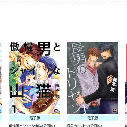
電子版
電子版
傲慢男とシャイな山猫（分冊版）
長男のトリセツ（分冊版）