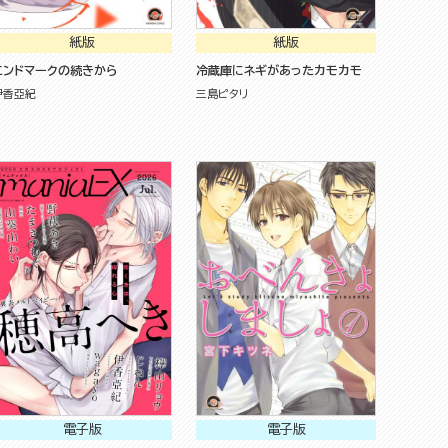
紙版
紙版
エンドマークの続きから
冷蔵庫にネギがあったカモカモ
伊香亞紀
三島ピタリ
電子版
電子版