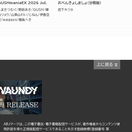
USHmaniaEX 2026 Jul.
おべんきょしましょ（分冊版）
たまきつむぐ
野萩あき
GUSH
樺
宮下キツネ
山リョウ
山葵山わい
じねん
伊香亞
紀
wagayo
穂高へき
上に戻る
ABJマークは、この電子書店・電子書籍配信サービスが、著作権者からコンテンツ使
用許諾を得た正規版配信サービスであることを示す登録商標(登録番号 第