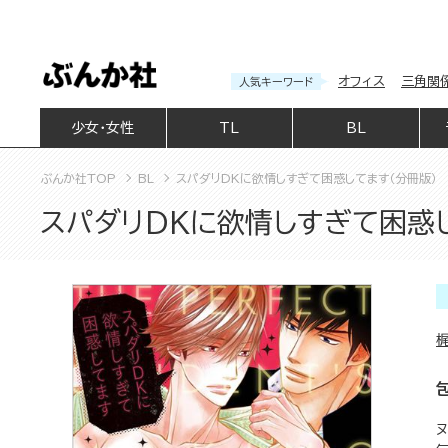
オフィス
三角関
人気キーワード
少女・女性
TL
BL
ぶんか社TOP
BL
スパダリDKに欲情しすぎて困惑してます（分冊版）
スパダリDKに欲情しすぎて困惑し