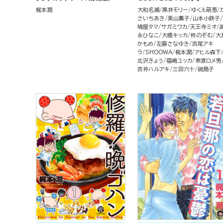
梶本潤
大和名瀬
黒井モリー
ゆくえ萌葱
さいちあき
美山薫子
山本小鉄子
鳩屋タマ
サガミワカ
天王寺ミオ
永ひなこ
大橋キッカ
柊のぞむ
大
かもめ
左藤さなゆき
吉尾アキ
ラ
SHOOWA
梶本潤
アヒル森下
北沢きょう
福嶋ユッカ
茶渡ロメ男
吉井ハルアキ
三田六十
碗島子