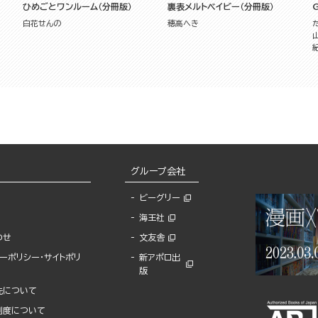
ひめごとワンルーム（分冊版）
裏表メルトベイビー（分冊版）
G
白花せんの
穂高へき
グループ会社
ビーグリー
海王社
わせ
文友舎
ーポリシー・サイトポリ
新アポロ出
版
先について
制度について