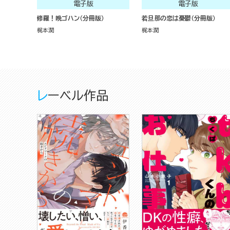
電子版
電子版
修羅！晩ゴハン（分冊版）
若旦那の恋は憂鬱（分冊版）
梶本潤
梶本潤
レーベル作品