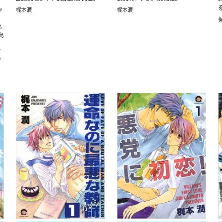
か
梶本潤
梶本潤
高
島