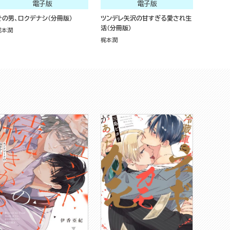
電子版
電子版
その男、ロクデナシ（分冊版）
ツンデレ矢沢の甘すぎる愛され生
活（分冊版）
梶本潤
梶本潤