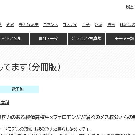
履歴
係
純愛
異世界転生
ロマンス
コメディ
王子
浮気
勇者
ほのぼ
ライトノベル
青年・一般
グラビア・写真集
モーター誌
てます（分冊版）
電子版
梶本潤
包容力のある純情高校生×フェロモンだだ漏れのメス叔父さんの
ヌードモデルの瑛知は甥の玖太と暮らし始めて7年。