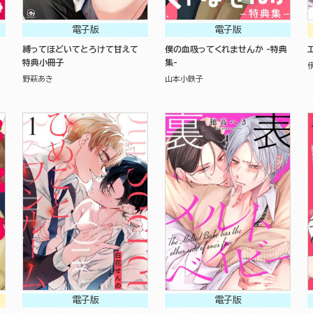
電子版
電子版
縛ってほどいてとろけて甘えて
僕の血吸ってくれませんか -特典
特典小冊子
集-
野萩あき
山本小鉄子
電子版
電子版