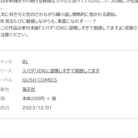
毎日手料理を作り続ける純情なガキだと思っていたのに、いつの間にか性
。
玖太に好きだと告白されながら繰り返し情熱的に抱かれる瑛知。
顔を見るたびに動揺しながらも、素直になれず――？
※この作品は単行本版『スパダリDKに欲情しすぎて困惑してます』に収録
ご注意ください。
ジャンル
BL
シリーズ
スパダリDKに欲情しすぎて困惑してます
レーベル
GUSH COMICS
出版社
海王社
定価
本体200円 ＋ 税
発売日
2023/12/01