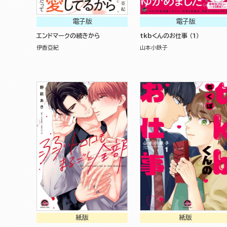
電子版
電子版
エンドマークの続きから
tkbくんのお仕事 （1）
伊香亞紀
山本小鉄子
紙版
紙版