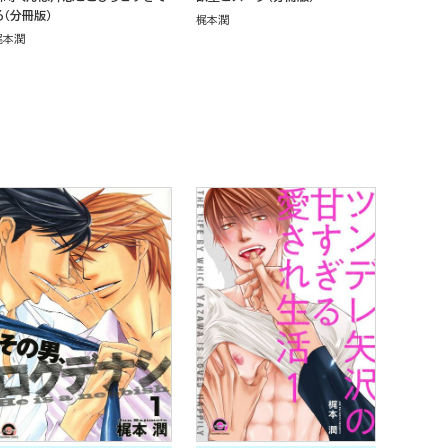
る（分冊版）
梶本潤
梶本潤