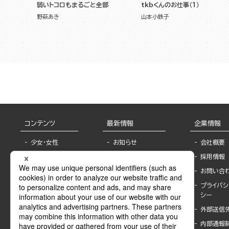
弱いトコロもまるごと全部
tkbくんのお仕事（１）
野萩あき
山本小鉄子
コンテンツ
最新情報
企業情報
少女・女性
お知らせ
会社概要
TL
フェア・イベント情
採用情報
報
BL
お問い合
書店様へ
ライトノベル
プライバシ
海外ライセンシー
シー
青年・一般
公式SNSアカウ
外部送信
グラビア・写真
ント
集
内部通報