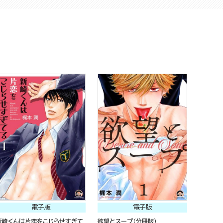
電子版
電子版
新崎くんは片恋をこじらせすぎて
欲望とスープ（分冊版）