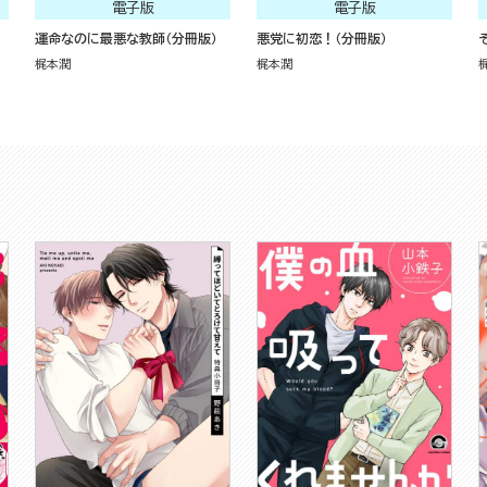
電子版
電子版
運命なのに最悪な教師（分冊版）
悪党に初恋！（分冊版）
梶本潤
梶本潤